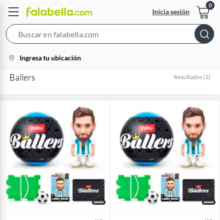
Inicia sesión
Search
Bar
location-
Ingresa tu ubicación
icon
Ballers
Resultados
(
2
)