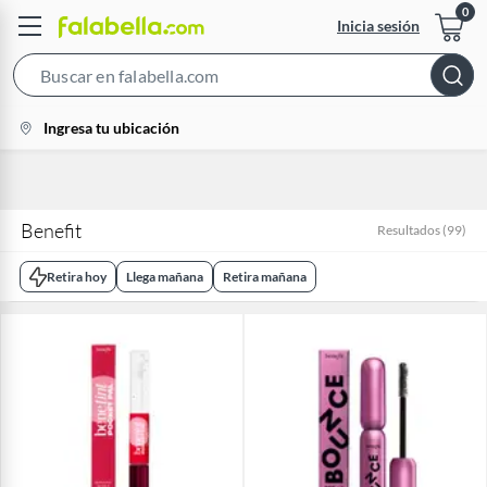
Inicia sesión
Search
Bar
location-
Ingresa tu ubicación
icon
Benefit
Resultados
(
99
)
Retira hoy
Llega mañana
Retira mañana