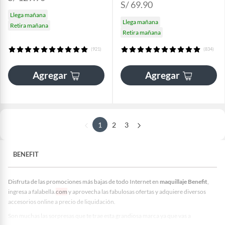
S/ 69.90
Llega mañana
Llega mañana
Retira mañana
Retira mañana
(921)
(834)
Agregar
Agregar
1
2
3
BENEFIT
Disfruta de las promociones más bajas de todo Internet en
maquillaje Benefit
,
ingresa a falabella.
com
y aprovecha las fabulosas ofertas y adquiere diversos
accesorios online a precio de liquidación.
Son muchas las sorpresas que te trae esta grandiosa marca ya que vas a