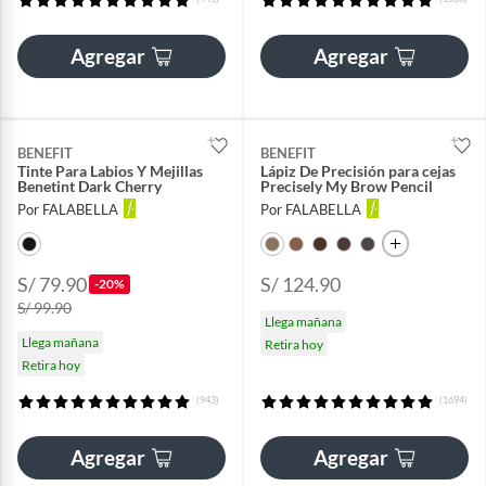
Agregar
Agregar
BENEFIT
BENEFIT
Tinte Para Labios Y Mejillas
Lápiz De Precisión para cejas
Benetint Dark Cherry
Precisely My Brow Pencil
Por FALABELLA
Por FALABELLA
S/ 79.90
S/ 124.90
-20%
S/ 99.90
Llega mañana
Llega mañana
Retira hoy
Retira hoy
(943)
(1694)
Agregar
Agregar