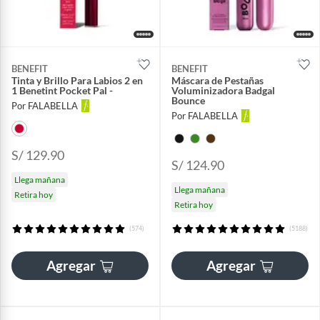
BENEFIT
BENEFIT
Tinta y Brillo Para Labios 2 en
Máscara de Pestañas
1 Benetint Pocket Pal -
Voluminizadora Badgal
Bounce
Por FALABELLA
Por FALABELLA
S/ 129.90
S/ 124.90
Llega mañana
Llega mañana
Retira hoy
Retira hoy
(574)
(5188)
Agregar
Agregar