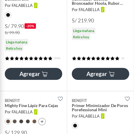
Bronceador Hoola, Rubor
Por FALABELLA
Pompom y Shellie Gleam
Por FALABELLA
S/ 219.90
S/ 79.90
-20%
Llega mañana
S/ 99.90
Retira hoy
Llega mañana
Retira hoy
(844)
(4)
Agregar
Agregar
BENEFIT
BENEFIT
Mighty Fine Lápiz Para Cejas
Primer Minimizador De Poros
Porefessional Mini
Por FALABELLA
Por FALABELLA
S/ 129.90