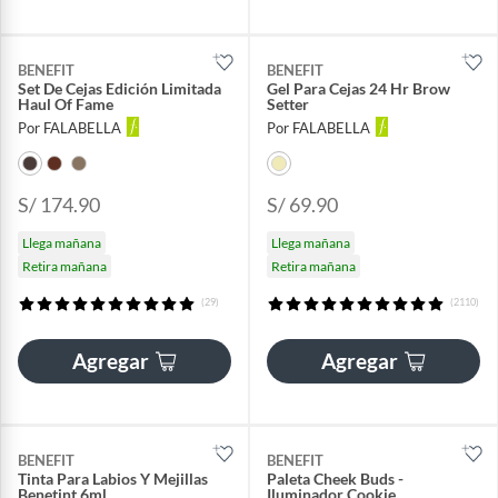
BENEFIT
BENEFIT
Set De Cejas Edición Limitada
Gel Para Cejas 24 Hr Brow
Haul Of Fame
Setter
Por FALABELLA
Por FALABELLA
S/ 174.90
S/ 69.90
Llega mañana
Llega mañana
Retira mañana
Retira mañana
(29)
(2110)
Agregar
Agregar
BENEFIT
BENEFIT
Tinta Para Labios Y Mejillas
Paleta Cheek Buds -
Benetint 6ml
Iluminador Cookie,