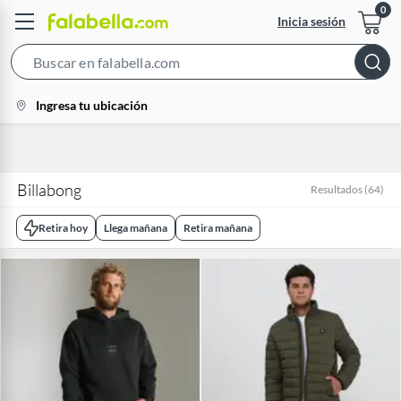
Inicia sesión
Search
Bar
location-
Ingresa tu ubicación
icon
Billabong
Resultados
(
64
)
Retira hoy
Llega mañana
Retira mañana