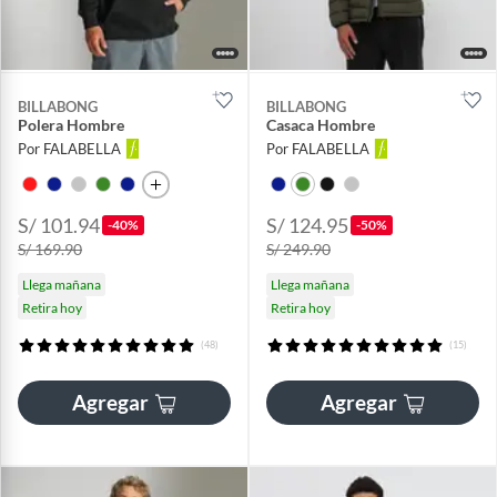
BILLABONG
BILLABONG
Polera Hombre
Casaca Hombre
Por FALABELLA
Por FALABELLA
S/ 101.94
S/ 124.95
-40%
-50%
S/ 169.90
S/ 249.90
Llega mañana
Llega mañana
Retira hoy
Retira hoy
(48)
(15)
Agregar
Agregar