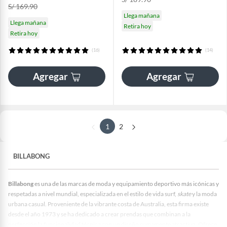
S/ 169.90
Llega mañana
Llega mañana
Retira hoy
Retira hoy
(16)
(14)
Agregar
Agregar
1
2
BILLABONG
Billabong
es una de las marcas de moda y equipamiento deportivo más icónicas y
respetadas a nivel mundial, especializada en el estilo de vida surf,
skate
y la moda
urbana casual. Proveniente de la vibrante costa de Australia, esta firma existe
desde el año 1973 y se ha dedicado a crear prendas que combinan a la
perfección la funcionalidad técnica con un diseño sumamente atractivo. Ofrece