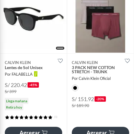
CALVIN KLEIN
CALVIN KLEIN
Lentes de Sol Unisex
3 PACK NEW COTTON
STRETCH - TRUNK
Por FALABELLA
Por Calvin Klein Oficial
S/ 220.42
-45%
S/ 399
S/ 151.92
-20%
Llega mañana
S/ 189.90
Retira hoy
(1)
Agregar
Agregar