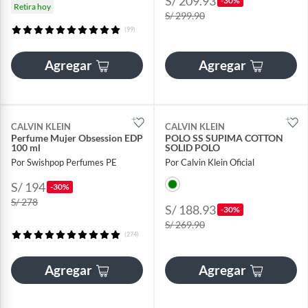
S/ 209.93
-30%
Retira hoy
S/ 299.90
(99)
Agregar
Agregar
CALVIN KLEIN
CALVIN KLEIN
Perfume Mujer Obsession EDP
POLO SS SUPIMA COTTON
100 ml
SOLID POLO
Por Swishpop Perfumes PE
Por Calvin Klein Oficial
S/ 194
-30%
S/ 278
S/ 188.93
-30%
S/ 269.90
(274)
Agregar
Agregar