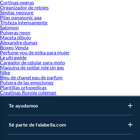
Cortinas negras
Organizador de relojes
Similac neosure
Pilas panasonic aaa
Tristeza intensamente
Salomon
Pulseras neon
Maceta dibujo
Alexandre dumas
Boxeo Venda
Perfume you de esika para mujer
Lg ultrawide
Cargador de celular para moto
Maquina de soldar mig sin gas
Nike
Bleu de chanel eau de parfum
Pulsera de las emociones
Plantillas ortopedicas
Creatinas Ronnie coleman
Te ayudamos
Sé parte de falabella.com