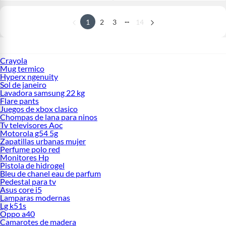
...
1
2
3
14
Crayola
Mug termico
Hyperx ngenuity
Sol de janeiro
Lavadora samsung 22 kg
Flare pants
Juegos de xbox clasico
Chompas de lana para ninos
Tv televisores Aoc
Motorola g54 5g
Zapatillas urbanas mujer
Perfume polo red
Monitores Hp
Pistola de hidrogel
Bleu de chanel eau de parfum
Pedestal para tv
Asus core i5
Lamparas modernas
Lg k51s
Oppo a40
Camarotes de madera