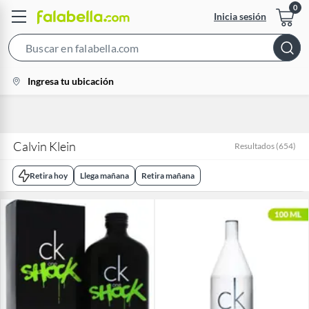
Inicia sesión
Search
Bar
location-
Ingresa tu ubicación
icon
Calvin Klein
Resultados
(
654
)
Retira hoy
Llega mañana
Retira mañana