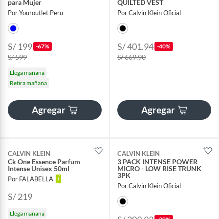
para Mujer
QUILTED VEST
Por Youroutlet Peru
Por Calvin Klein Oficial
S/ 199
S/ 401.94
-67%
-40%
S/ 599
S/ 669.90
Llega mañana
Retira mañana
Agregar
Agregar
CALVIN KLEIN
CALVIN KLEIN
Ck One Essence Parfum
3 PACK INTENSE POWER
Intense Unisex 50ml
MICRO - LOW RISE TRUNK
3PK
Por FALABELLA
Por Calvin Klein Oficial
S/ 219
Llega mañana