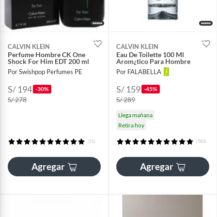
CALVIN KLEIN
CALVIN KLEIN
Perfume Hombre CK One
Eau De Toilette 100 Ml
Shock For Him EDT 200 ml
Arom¿tico Para Hombre
Por Swishpop Perfumes PE
Por FALABELLA
S/ 194
S/ 159
-30%
-45%
S/ 278
S/ 289
Llega mañana
Retira hoy
(51)
(583)
Agregar
Agregar