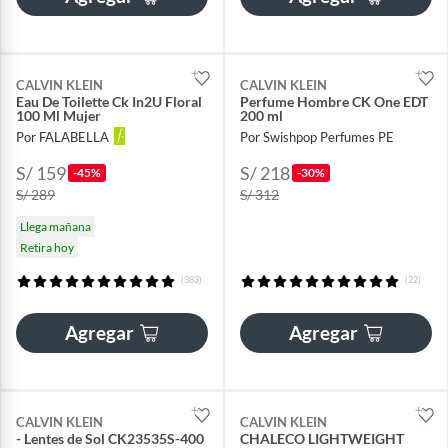
CALVIN KLEIN
CALVIN KLEIN
Eau De Toilette Ck In2U Floral
Perfume Hombre CK One EDT
100 Ml Mujer
200 ml
Por FALABELLA
Por Swishpop Perfumes PE
S/ 159
S/ 218
-45%
-30%
S/ 289
S/ 312
Llega mañana
Retira hoy
(383)
(22)
Agregar
Agregar
CALVIN KLEIN
CALVIN KLEIN
- Lentes de Sol CK23535S-400
CHALECO LIGHTWEIGHT