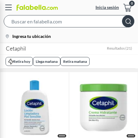
Inicia sesión
Search
Bar
location-
Ingresa tu ubicación
icon
Cetaphil
Resultados
(
21
)
Retira hoy
Llega mañana
Retira mañana