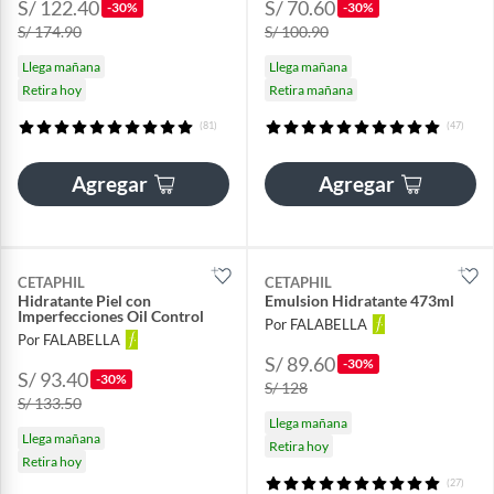
S/ 122.40
S/ 70.60
-30%
-30%
S/ 174.90
S/ 100.90
Llega mañana
Llega mañana
Retira hoy
Retira mañana
(81)
(47)
Agregar
Agregar
CETAPHIL
CETAPHIL
Hidratante Piel con
Emulsion Hidratante 473ml
Imperfecciones Oil Control
Por FALABELLA
Por FALABELLA
S/ 89.60
-30%
S/ 93.40
-30%
S/ 128
S/ 133.50
Llega mañana
Llega mañana
Retira hoy
Retira hoy
(27)