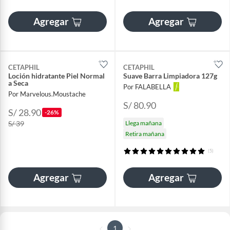
Agregar
Agregar
CETAPHIL
CETAPHIL
Loción hidratante Piel Normal
Suave Barra Limpiadora 127g
a Seca
Por FALABELLA
Por Marvelous.Moustache
S/ 80.90
S/ 28.90
-26%
S/ 39
Llega mañana
Retira mañana
(5)
Agregar
Agregar
1