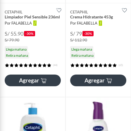
CETAPHIL
CETAPHIL
Limpiador Piel Sensible 236ml
Crema Hidratante 453g
Por FALABELLA
Por FALABELLA
S/ 55.90
S/ 79
-30%
-30%
S/ 79.90
S/ 112.90
Llega mañana
Llega mañana
Retira mañana
Retira mañana
(44)
(65)
Agregar
Agregar