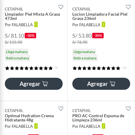
CETAPHIL
CETAPHIL
Limpiador Piel Mixta A Grasa
Locion Limpiadora Facial Piel
473ml
Grasa 236ml
Por FALABELLA
Por FALABELLA
S/ 81.10
S/ 53.80
-30%
-30%
S/ 115.90
S/ 76.90
Llega mañana
Llega mañana
Retira mañana
Retira mañana
(4)
(13)
Agregar
Agregar
CETAPHIL
CETAPHIL
Optimal Hydration Crema
PRO AC Control Espuma de
Hidratante 48g
Limpieza 236ml
Por FALABELLA
Por FALABELLA