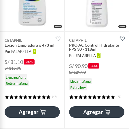
CETAPHIL
CETAPHIL
Loción Limpiadora x 473 ml
PRO AC Control Hidratante
FPS 30 - 118ml
Por FALABELLA
Por FALABELLA
S/ 81.10
-30%
S/ 90.90
-30%
S/ 115.90
S/ 129.90
Llega mañana
Llega mañana
Retira mañana
Retira hoy
(47)
(75)
Agregar
Agregar