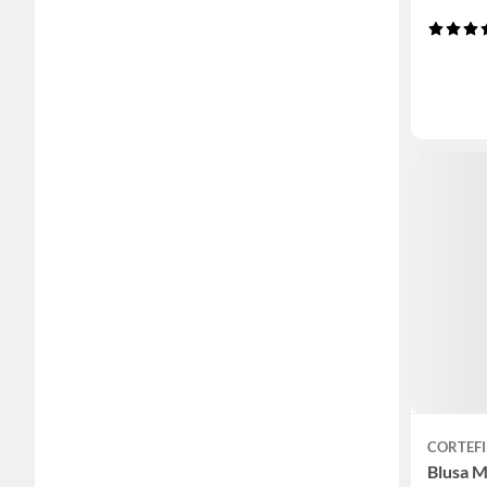
CORTEFI
Blusa M