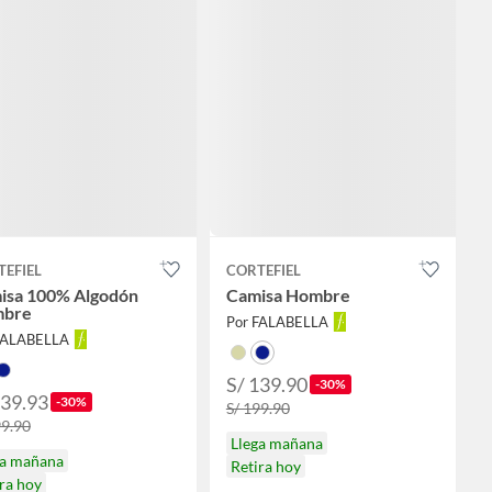
EFIEL
CORTEFIEL
isa 100% Algodón
Camisa Hombre
bre
Por FALABELLA
FALABELLA
S/ 139.90
-30%
139.93
-30%
S/ 199.90
99.90
Llega mañana
ga mañana
Retira hoy
ra hoy