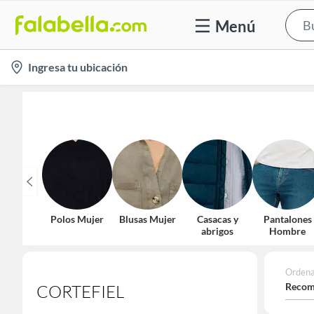
Menú
location-
Ingresa tu ubicación
icon
Polos Mujer
Blusas Mujer
Casacas y
Pantalones
abrigos
Hombre
Ordena
Recom
CORTEFIEL