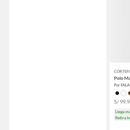
CORTEFI
Polo M
Por FAL
S/ 99.
Llega m
Retira 