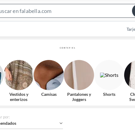
Search
Bar
Tarj
Vestidos y
Camisas
Pantalones y
Shorts
Ch
enterizos
Joggers
Sw
Ch
r por
:
endados