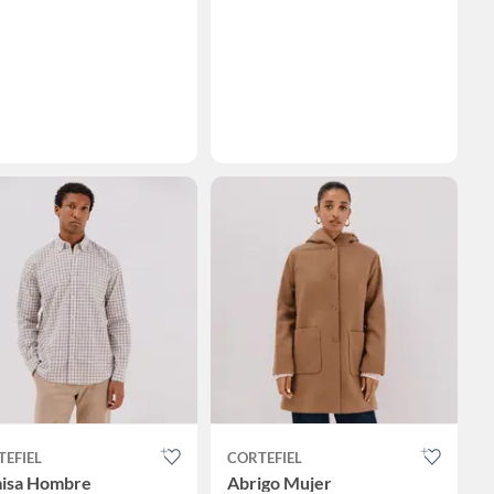
EFIEL
CORTEFIEL
isa Hombre
Abrigo Mujer