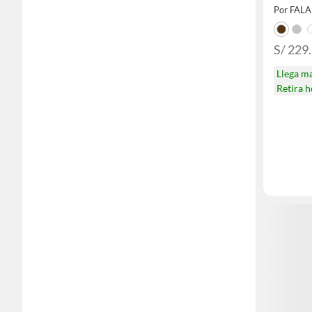
Por FAL
S/ 229
Llega m
Retira 