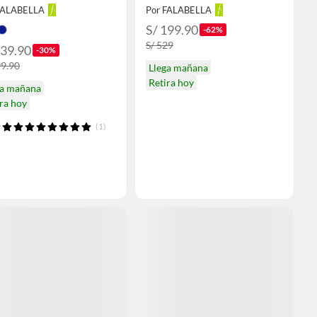
FALABELLA
Por FALABELLA
S/ 199.90
-62%
S/ 529
139.90
-30%
99.90
Llega mañana
Retira hoy
ga mañana
ra hoy
(1)