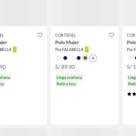
EL
CORTEFIEL
CORT
ujer
Polo Mujer
Pol
ABELLA
Por FALABELLA
Por 
.90
S/ 89.90
S/ 
añana
Llega mañana
Lle
hoy
Retira hoy
Reti