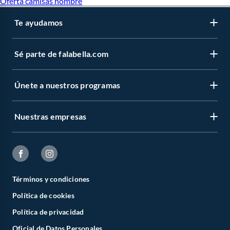
Oferta camisas hombre
Aldo
Dr Martens
Te ayudamos
Sé parte de falabella.com
Únete a nuestros programas
Nuestras empresas
Términos y condiciones
Política de cookies
Política de privacidad
Oficial de Datos Personales