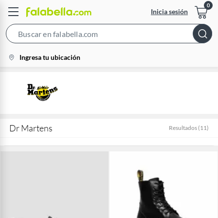
Inicia sesión
Search
Bar
location-
Ingresa tu ubicación
icon
Dr Martens
Resultados
(
11
)