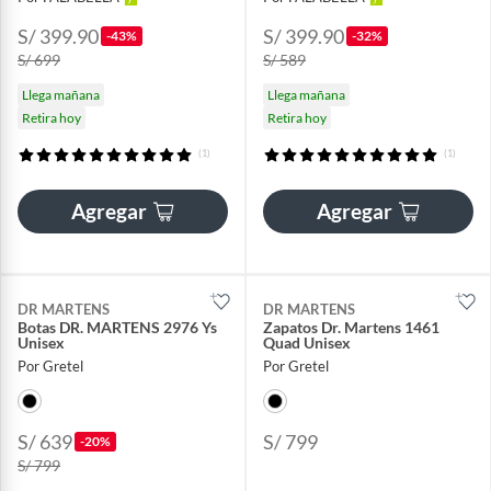
S/ 399.90
S/ 399.90
-43%
-32%
S/ 699
S/ 589
Llega mañana
Llega mañana
Retira hoy
Retira hoy
(1)
(1)
Agregar
Agregar
DR MARTENS
DR MARTENS
Botas DR. MARTENS 2976 Ys
Zapatos Dr. Martens 1461
Unisex
Quad Unisex
Por Gretel
Por Gretel
S/ 639
S/ 799
-20%
S/ 799