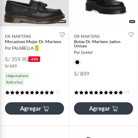
DR MARTENS
DR MARTENS
Mocasines Mujer Dr. Martens
Botas Dr. Martens Jadon
Unisex
Por FALABELLA
Por Gretel
S/ 359.90
-43%
S/ 629
S/ 899
Llega mañana
Retira hoy
(5)
(74)
Agregar
Agregar