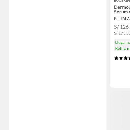
EUCERI
Dermopu
Serum 
Por FAL
S/ 126
S/ 173.5
Llega m
Retira 