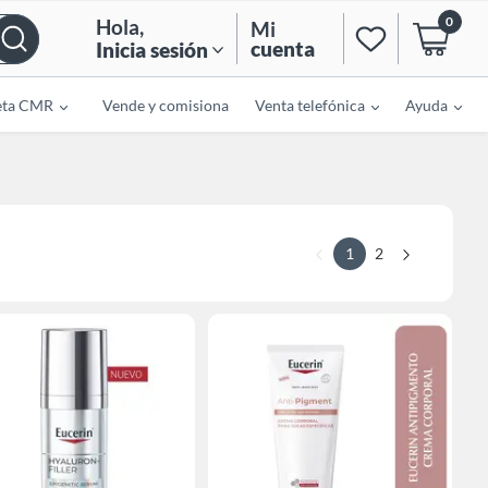
0
Hola
,
Mi
cuenta
Inicia sesión
eta CMR
Vende y comisiona
Venta telefónica
Ayuda
1
2