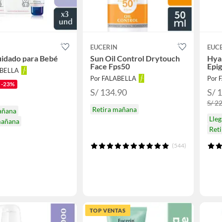
N
EUCERIN
EUC
uidado para Bebé
Sun Oil Control Drytouch
Hyal
Face Fps50
Epi
ABELLA
Por FALABELLA
Por 
-23%
S/ 134.90
S/ 
S/ 2
Retira mañana
añana
Lle
mañana
Ret
(544)
TOP VENTAS