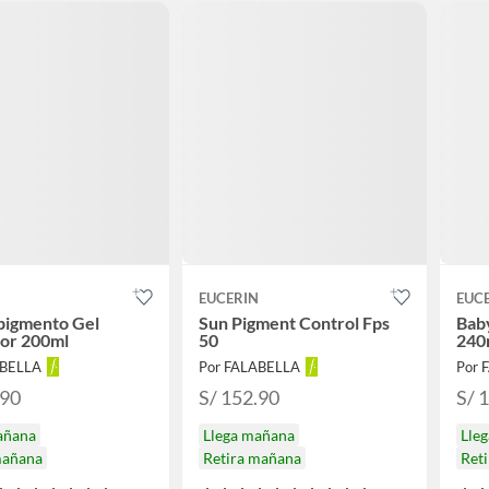
N
EUCERIN
EUC
pigmento Gel
Sun Pigment Control Fps
Bab
dor 200ml
50
240
ABELLA
Por FALABELLA
Por 
.90
S/ 152.90
S/ 
añana
Llega mañana
Lle
mañana
Retira mañana
Ret