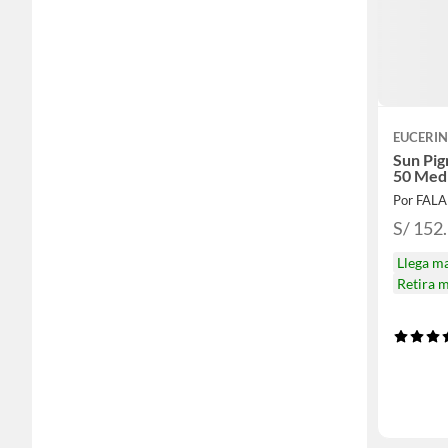
EUCERI
Sun Pig
50 Med
Por FAL
S/ 152
Llega m
Retira 