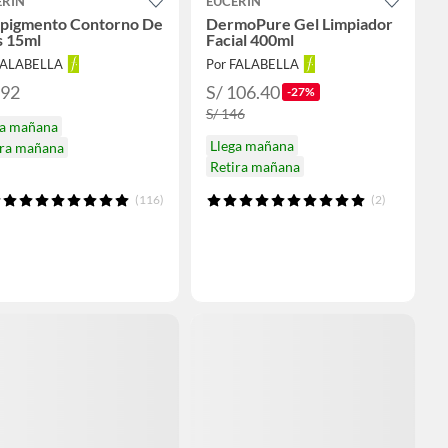
ERIN
EUCERIN
ipigmento Contorno De
DermoPure Gel Limpiador
s 15ml
Facial 400ml
FALABELLA
Por FALABELLA
192
S/ 106.40
-27%
S/ 146
ga mañana
Llega mañana
ira mañana
Retira mañana
(116)
(2)