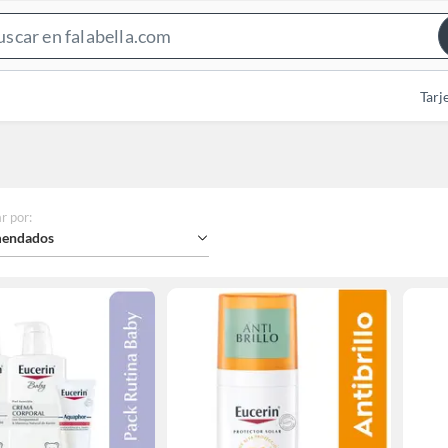
Search
Bar
Tarj
r por
:
endados