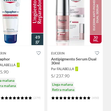
ERIN
EUCERIN
aphor
Antipigmento Serum Dual
30ml
FALABELLA
Por FALABELLA
95.90
S/ 237.90
ga mañana
Llega mañana
ira mañana
Retira mañana
(279)
(450)