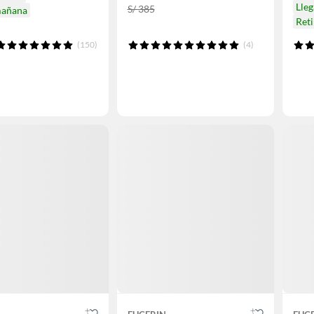
Lle
S/ 385
mañana
Ret
(150)
(4)