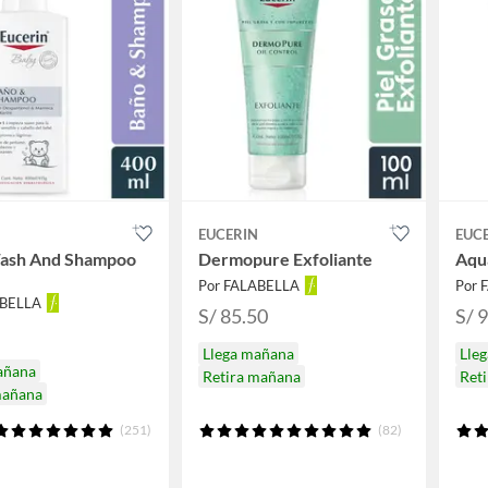
N
EUCERIN
EUC
ash And Shampoo
Dermopure Exfoliante
Aqu
Por FALABELLA
Por 
ABELLA
S/ 85.50
S/ 
Llega mañana
Lle
añana
Retira mañana
Ret
mañana
(251)
(82)