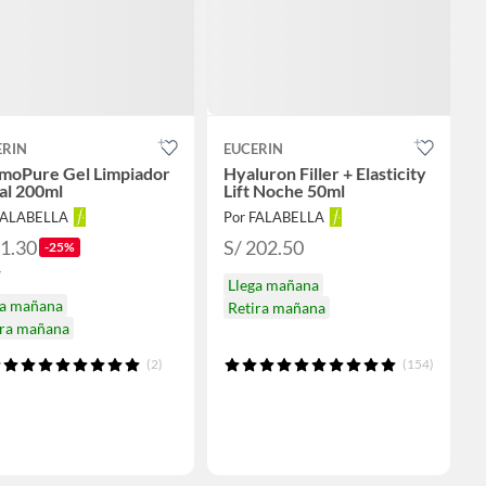
ERIN
EUCERIN
moPure Gel Limpiador
Hyaluron Filler + Elasticity
al 200ml
Lift Noche 50ml
FALABELLA
Por FALABELLA
71.30
S/ 202.50
-25%
5
Llega mañana
ga mañana
Retira mañana
ira mañana
(2)
(154)