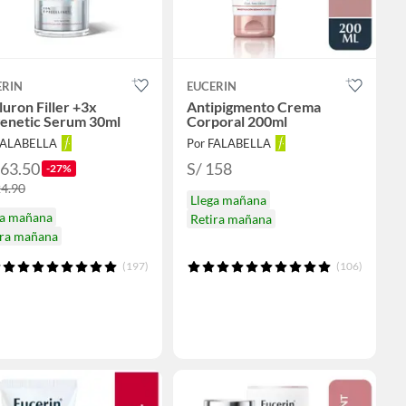
ERIN
EUCERIN
uron Filler +3x
Antipigmento Crema
genetic Serum 30ml
Corporal 200ml
FALABELLA
Por FALABELLA
163.50
S/ 158
-27%
24.90
Llega mañana
ga mañana
Retira mañana
ira mañana
(197)
(106)