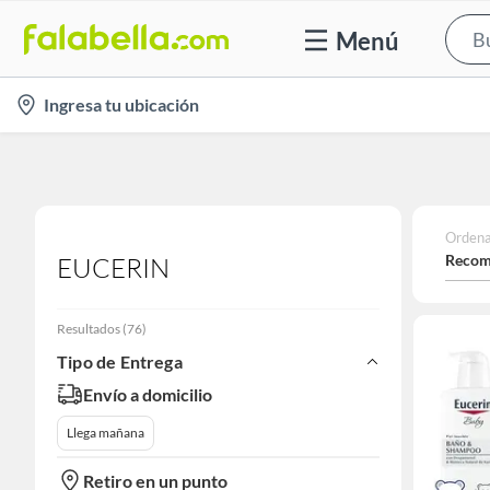
Menú
location-
Ingresa tu ubicación
icon
Ordena
Recom
EUCERIN
Resultados
(
76
)
Tipo de Entrega
Envío a domicilio
Llega mañana
Retiro en un punto