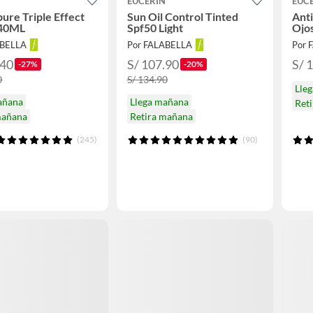
N
EUCERIN
EUC
re Triple Effect
Sun Oil Control Tinted
Ant
40ML
Spf50 Light
Ojo
ABELLA
Por FALABELLA
Por 
.40
S/ 107.90
S/ 
-27%
-20%
0
S/ 134.90
Lle
añana
Llega mañana
Ret
mañana
Retira mañana
(245)
(90)