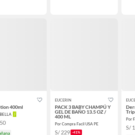
N
EUCERIN
EUC
tion 400ml
PACK 3 BABY CHAMPÚ Y
Der
GEL DE BAÑO 13.5 OZ /
Trip
ABELLA
400 ML
Por 
.50
Por Compra Facil USA PE
S/ 
S/ 229
-41%
añana