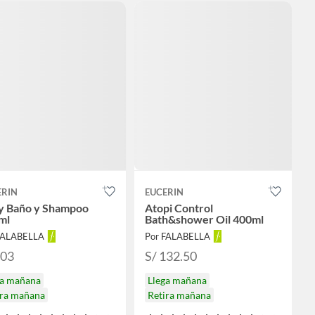
ERIN
EUCERIN
y Baño y Shampoo
Atopi Control
ml
Bath&shower Oil 400ml
FALABELLA
Por FALABELLA
103
S/ 132.50
ga mañana
Llega mañana
ira mañana
Retira mañana