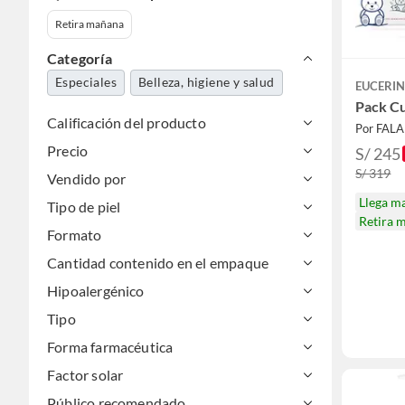
Retira mañana
Categoría
Especiales
Belleza, higiene y salud
EUCERI
Pack C
Calificación del producto
Por FAL
Precio
S/ 245
S/ 319
Vendido por
Llega m
Tipo de piel
Retira 
Formato
Cantidad contenido en el empaque
Hipoalergénico
Tipo
Forma farmacéutica
Factor solar
Público recomendado