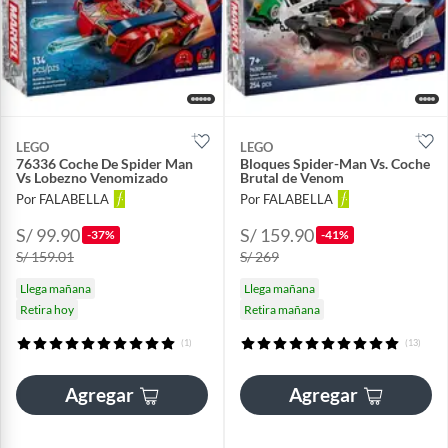
LEGO
LEGO
76336 Coche De Spider Man
Bloques Spider-Man Vs. Coche
Vs Lobezno Venomizado
Brutal de Venom
Por FALABELLA
Por FALABELLA
S/ 99.90
S/ 159.90
-37%
-41%
S/ 159.01
S/ 269
Llega mañana
Llega mañana
Retira hoy
Retira mañana
(1)
(13)
Agregar
Agregar