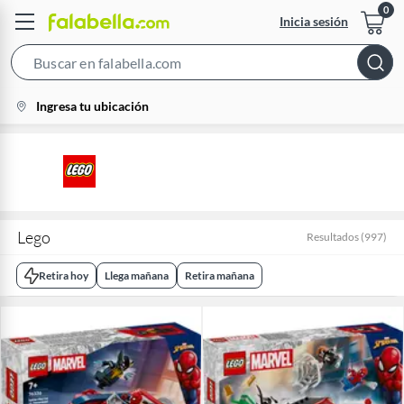
Inicia sesión
Search
Bar
location-
Ingresa tu ubicación
icon
Lego
Resultados
(
997
)
Retira hoy
Llega mañana
Retira mañana