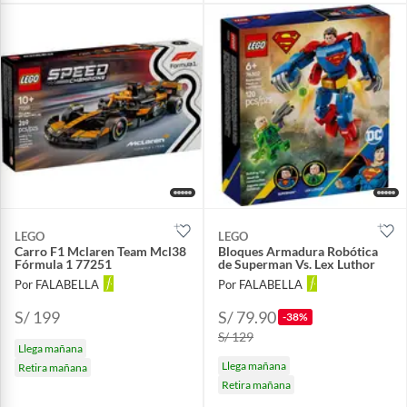
LEGO
LEGO
Carro F1 Mclaren Team Mcl38
Bloques Armadura Robótica
Fórmula 1 77251
de Superman Vs. Lex Luthor
Por FALABELLA
Por FALABELLA
S/ 199
S/ 79.90
-38%
S/ 129
Llega mañana
Llega mañana
Retira mañana
Retira mañana