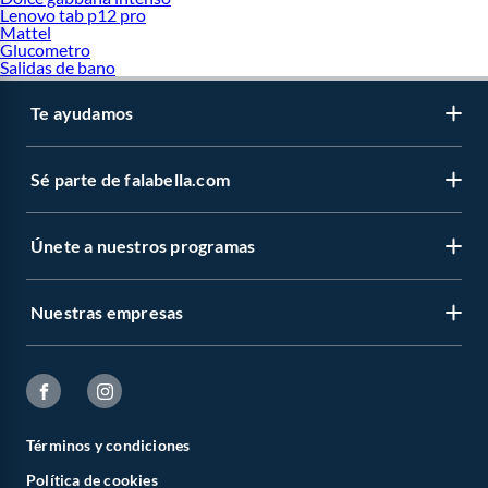
Día del niño
Lenovo tab p12 pro
Mattel
Glucometro
Salidas de bano
Te ayudamos
Sé parte de falabella.com
Únete a nuestros programas
Nuestras empresas
Términos y condiciones
Política de cookies