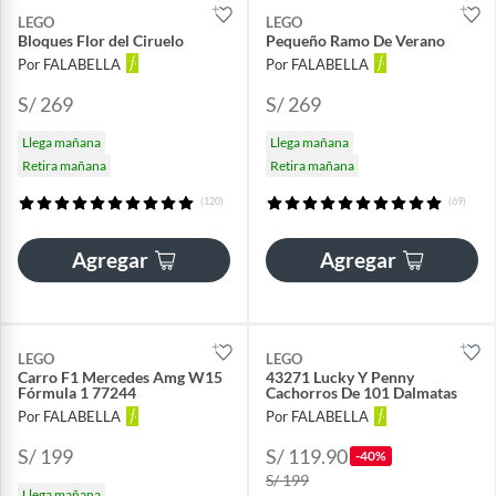
LEGO
LEGO
Bloques Flor del Ciruelo
Pequeño Ramo De Verano
Por FALABELLA
Por FALABELLA
S/ 269
S/ 269
Llega mañana
Llega mañana
Retira mañana
Retira mañana
(120)
(69)
Agregar
Agregar
LEGO
LEGO
Carro F1 Mercedes Amg W15
43271 Lucky Y Penny
Fórmula 1 77244
Cachorros De 101 Dalmatas
Por FALABELLA
Por FALABELLA
S/ 199
S/ 119.90
-40%
S/ 199
Llega mañana