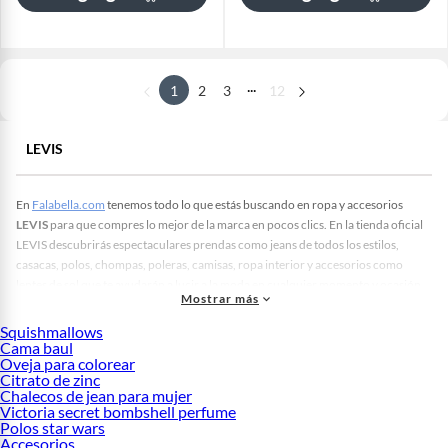
...
1
2
3
12
LEVIS
En
Falabella.com
tenemos todo lo que estás buscando en ropa y accesorios
LEVIS
para que compres lo mejor de la marca en pocos clics. En la tienda oficial
LEVIS descubrirás espectaculares prendas como jeans de todos los estilos,
casacas, polos, chompas, poleras, camisas, ropa interior y accesorios como
lentes de sol que te ayudarán a lucir a la moda en cualquier momento y ocasión.
Mostrar más
LEVIS Perú
te ofrece calidad y estilo en una gran variedad de prendas clásicas
Squishmallows
que trascienden el tiempo y las tendencias. También hallarás diseños modernos
Cama baul
que se adaptan fácilmente a tus gustos personales.
Oveja para colorear
Citrato de zinc
Con un legado que abarca décadas de innovación y calidad, podrás navegar en
Chalecos de jean para mujer
un amplio catálogo de accesorios, sandalias, medias y jeans diseñados en tela
Victoria secret bombshell perfume
denim de primera calidad. Anímate a hacer tus pedidos de prendas de moda de la
Polos star wars
marca Levis Perú y aprovecha la rapidez en las entregas, las facilidades de pago,
Accesorios