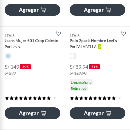
Agregar
Agregar
LEVIS
LEVIS
Jeans Mujer 501 Crop Celeste
Polo 2pack Hombre Levi´s
Por Levis.
Por FALABELLA
S/ 149
S/ 89.94
-50%
-31%
S/ 299
S/ 129.90
Llega mañana
Retira hoy
(3)
(1)
Agregar
Agregar