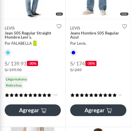
LEVIS
LEVIS
Jean 505 Regular Straight
Jeans Hombre 505 Regular
Hombre Levi´s.
Azul
Por FALABELLA
Por Levis.
S/ 139.93
S/ 174
-30%
-30%
S/ 199.90
S/ 249
Llega mañana
Retira hoy
(14)
(8)
Agregar
Agregar