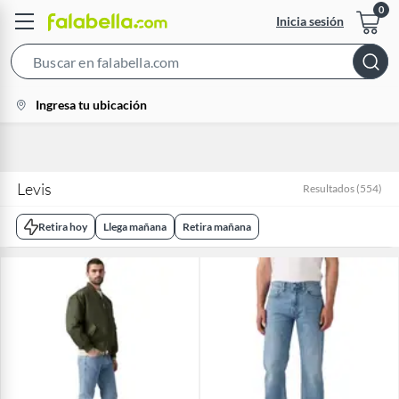
Inicia sesión
Search
Bar
location-
Ingresa tu ubicación
icon
Levis
Resultados
(
554
)
Retira hoy
Llega mañana
Retira mañana