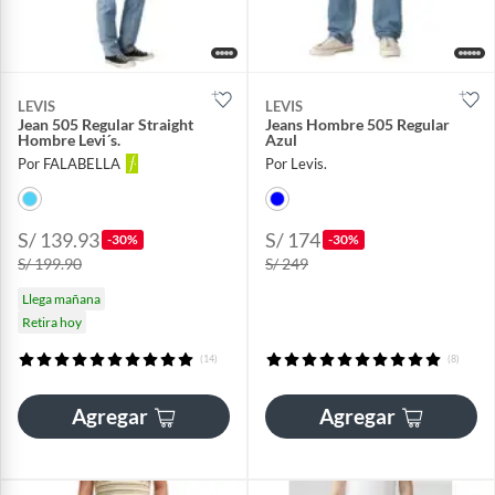
LEVIS
LEVIS
Jean 505 Regular Straight
Jeans Hombre 505 Regular
Hombre Levi´s.
Azul
Por FALABELLA
Por Levis.
S/ 139.93
S/ 174
-30%
-30%
S/ 199.90
S/ 249
Llega mañana
Retira hoy
(14)
(8)
Agregar
Agregar