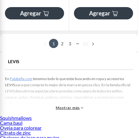
Agregar
Agregar
...
1
2
3
12
LEVIS
En
Falabella.com
tenemos todo lo que estás buscando en ropa y accesorios
LEVIS
para que compres lo mejor de la marca en pocos clics. En la tienda oficial
LEVIS descubrirás espectaculares prendas como jeans de todos los estilos,
casacas, polos, chompas, poleras, camisas, ropa interior y accesorios como
lentes de sol que te ayudarán a lucir a la moda en cualquier momento y ocasión.
Mostrar más
LEVIS Perú
te ofrece calidad y estilo en una gran variedad de prendas clásicas
Squishmallows
que trascienden el tiempo y las tendencias. También hallarás diseños modernos
Cama baul
que se adaptan fácilmente a tus gustos personales.
Oveja para colorear
Citrato de zinc
Con un legado que abarca décadas de innovación y calidad, podrás navegar en
Chalecos de jean para mujer