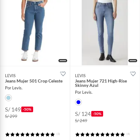
LEVIS
LEVIS
Jeans Mujer 501 Crop Celeste
Jeans Mujer 721 High-Rise
Skinny Azul
Por Levis.
Por Levis.
S/ 149
-50%
S/ 124
-50%
S/ 299
S/ 249
(3)
(4)