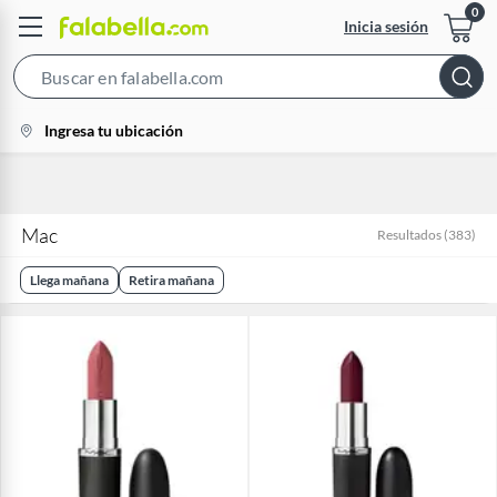
Inicia sesión
Search
Bar
location-
Ingresa tu ubicación
icon
Mac
Resultados
(
383
)
Llega mañana
Retira mañana