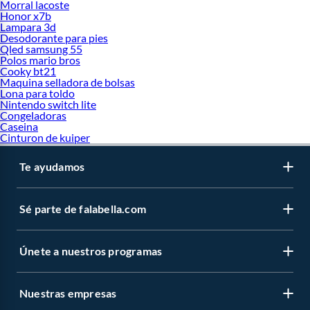
Morral lacoste
maquillador y fotógrafo, y Frank Angelo, propietario de un salón de belleza. La
Honor x7b
Lampara 3d
idea nació de una profunda frustración profesional; ambos notaban que la
Desodorante para pies
mayoría de los cosméticos disponibles en el mercado en aquella época no lucían
Qled samsung 55
bien bajo las intensas luces de la fotografía de estudio y carecían de la
Polos mario bros
durabilidad necesaria para soportar largas sesiones de fotos.
Cooky bt21
Maquina selladora de bolsas
Para solucionar este problema, comenzaron a formular sus propios cosméticos
Lona para toldo
en la cocina de su casa, vendiéndolos inicialmente a otros maquilladores,
Nintendo switch lite
Congeladoras
modelos y fotógrafos locales. La filosofía de la marca siempre fue disruptiva:
Caseina
priorizar la funcionalidad, el color intenso y la expresión artística por encima de
Cinturon de kuiper
los empaques ostentosos. Rápidamente, el boca a boca y la calidad innegable de
sus labiales mate y bases fluidas hicieron que la demanda explotara,
Te ayudamos
obligándolos a abrir su primer mostrador en una tienda departamental
canadiense.
El crecimiento en el mercado internacional fue meteórico durante la década de
Sé parte de falabella.com
los noventa. En 1994, el prestigioso Grupo Estée Lauder adquirió una
participación mayoritaria de la empresa (completando la adquisición en 1998),
lo que impulsó su expansión global a gran escala. Hoy en día, su presencia en el
Únete a nuestros programas
mercado de belleza o cosmética es gigantesca, operando en más de 100 países.
Además, la marca mantiene un fuerte compromiso social, destacándose por su
campaña filantrópica VIVA GLAM, la cual ha recaudado cientos de millones de
Nuestras empresas
dólares para la lucha contra el VIH/SIDA a nivel mundial.