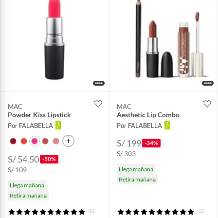
MAC
MAC
Powder Kiss Lipstick
Aesthetic Lip Combo
Por FALABELLA
Por FALABELLA
S/ 199
-34%
S/ 303
S/ 54.50
-50%
S/ 109
Llega mañana
Retira mañana
Llega mañana
Retira mañana
(81)
(12)