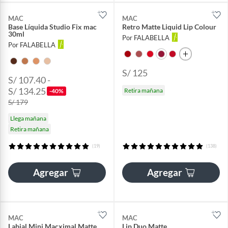
MAC
MAC
Base Líquida Studio Fix mac
Retro Matte Liquid Lip Colour
30ml
Por FALABELLA
Por FALABELLA
S/ 125
S/ 107.40 -
S/ 134.25
Retira mañana
-40%
S/ 179
Llega mañana
Retira mañana
(19)
(138)
Agregar
Agregar
MAC
MAC
Labial Mini Macximal Matte
Lip Duo Matte