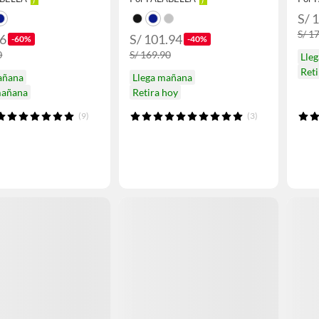
S/ 
S/ 1
96
S/ 101.94
-60%
-40%
0
S/ 169.90
Lle
Ret
añana
Llega mañana
mañana
Retira hoy
(9)
(3)