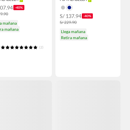
107.94
-40%
79.90
S/ 137.94
-40%
S/ 229.90
ga mañana
ira mañana
Llega mañana
Retira mañana
(2)