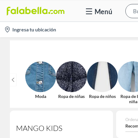
Menú
location-
Ingresa tu ubicación
icon
Moda
Ropa de niñas
Ropa de niños
Ropa de 
niña
Ordena
Recom
MANGO KIDS