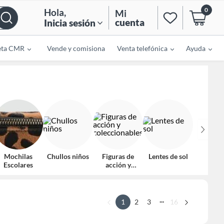
0
Hola
,
Mi
cuenta
Inicia sesión
eta CMR
Vende y comisiona
Venta telefónica
Ayuda
Mochilas
Chullos niños
Figuras de
Lentes de sol
Escolares
acción y
coleccionables
...
1
2
3
16