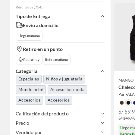
Resultados
(
754
)
Tipo de Entrega
Envío a domicilio
Llega mañana
Retiro en un punto
Retira hoy
Retira mañana
Categoría
Especiales
Niños y juguetería
MANGO 
Chalec
Mundo bebé
Accesorios moda
Por FAL
Accesorios
Accesorios
S/ 59.
Calificación del producto
S/ 149.9
Precio
Llega m
Vendido por
Retira 