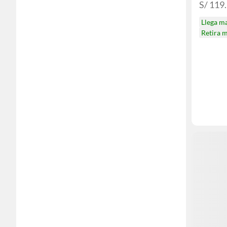
S/ 119
Llega m
Retira 