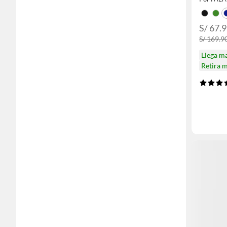
S/ 67.
S/ 169.9
Llega m
Retira 