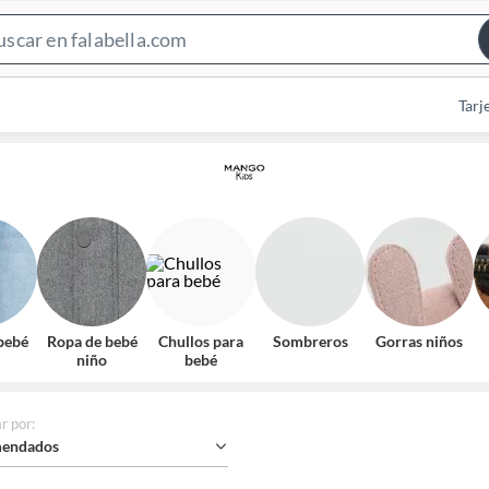
Search
Bar
Tarj
bebé
Ropa de bebé
Chullos para
Sombreros
Gorras niños
niño
bebé
r por
:
endados