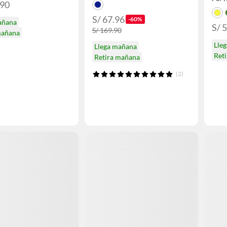
.90
S/ 67.96
-60%
añana
S/ 
S/ 169.90
mañana
Lle
Llega mañana
Ret
Retira mañana
(2)