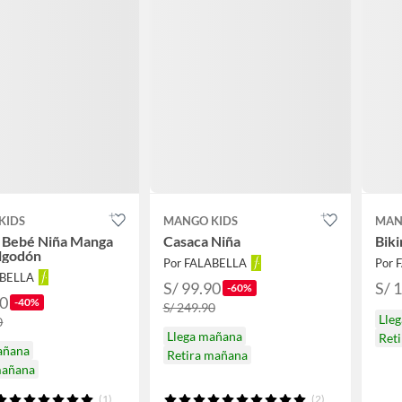
KIDS
MANGO KIDS
MAN
o Bebé Niña Manga
Casaca Niña
Biki
lgodón
Por FALABELLA
Por 
ABELLA
S/ 99.90
S/ 
-60%
90
-40%
S/ 249.90
Lle
0
Llega mañana
Ret
añana
Retira mañana
mañana
(1)
(2)