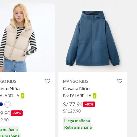
GO KIDS
MANGO KIDS
leco Niña
Casaca Niño
FALABELLA
Por FALABELLA
S/ 77.94
-40%
S/ 129.90
59.90
-60%
49.90
Llega mañana
Retira mañana
ga mañana
ira mañana