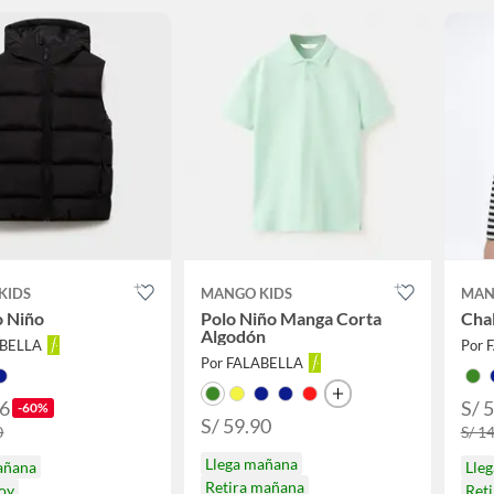
KIDS
MANGO KIDS
MAN
o Niño
Polo Niño Manga Corta
Cha
Algodón
ABELLA
Por 
Por FALABELLA
96
S/ 
-60%
S/ 59.90
0
S/ 1
Llega mañana
añana
Lle
Retira mañana
hoy
Ret