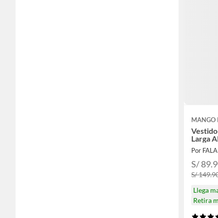
MANGO 
Vestid
Larga A
Por FAL
S/ 89.
S/ 149.9
Llega m
Retira 