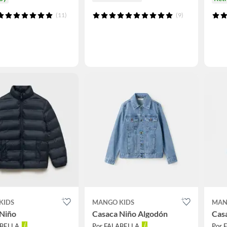
(11)
(9)
KIDS
MANGO KIDS
MAN
 Niño
Casaca Niño Algodón
Cas
ABELLA
Por FALABELLA
Por 