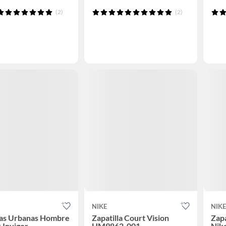
(2)
(2)
NIKE
NIKE
las Urbanas Hombre
Zapatilla Court Vision
Zap
 Invigor
HM9862-001
Nik