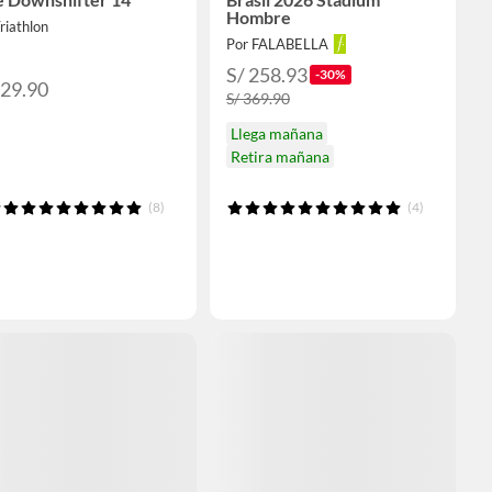
Hombre
riathlon
Por FALABELLA
S/ 258.93
-30%
229.90
S/ 369.90
Llega mañana
Retira mañana
(8)
(4)