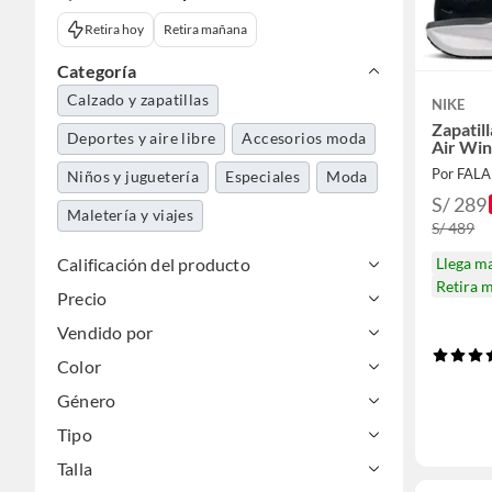
Retira hoy
Retira mañana
Categoría
Calzado y zapatillas
NIKE
Zapatil
Deportes y aire libre
Accesorios moda
Air Win
Por FAL
Niños y juguetería
Especiales
Moda
S/ 289
Maletería y viajes
S/ 489
Calificación del producto
Llega m
Retira 
Precio
Vendido por
Color
Género
Tipo
Talla