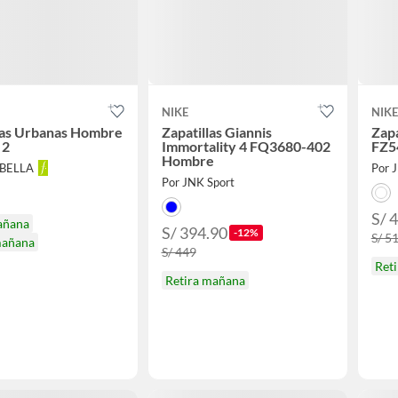
NIKE
NIKE
las Urbanas Hombre
Zapatillas Giannis
Zapa
 2
Immortality 4 FQ3680-402
FZ5
Hombre
ABELLA
Por 
Por JNK Sport
S/ 
añana
S/ 394.90
-12%
S/ 5
mañana
S/ 449
Ret
Retira mañana