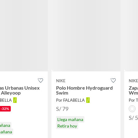
NIKE
NIKE
las Urbanas Unisex
Polo Hombre Hydroguard
Zapa
 Alleyoop
Swim
Wmn
ABELLA
Por FALABELLA
Por T
S/ 79
-32%
S/ 
Llega mañana
añana
Retira hoy
mañana