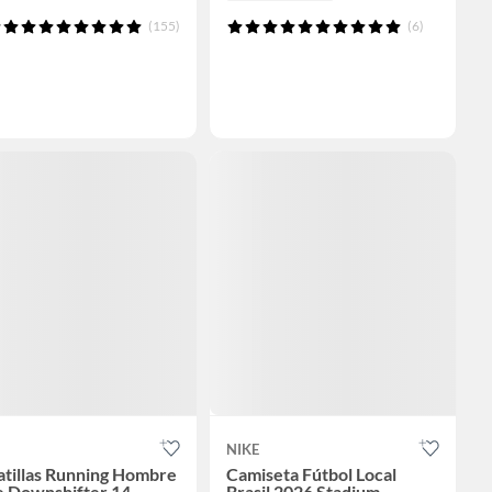
(155)
(6)
NIKE
atillas Running Hombre
Camiseta Fútbol Local
e Downshifter 14
Brasil 2026 Stadium