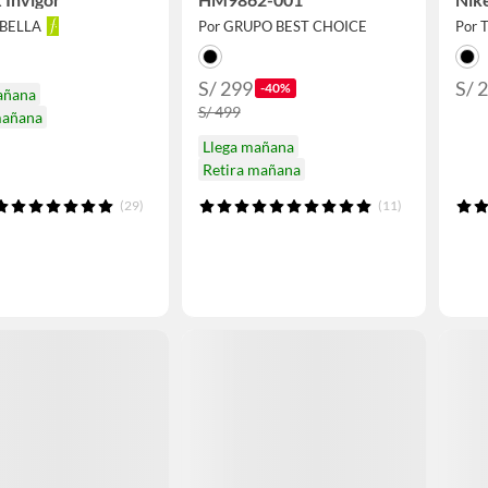
ABELLA
Por GRUPO BEST CHOICE
Por T
S/ 299
S/ 
-40%
añana
S/ 499
mañana
Llega mañana
Retira mañana
(29)
(11)