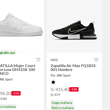
o
gratis
app
NIKE
ATILLA Mujer Court
Zapatilla Air Max FQ1833-
ion Low DH3158-100
001 Hombre
ANCO
Por JNK Sport
JNK Sport
S/ 415.40
-13%
296.20
-21%
S/ 479
73.80
Llega mañana
ira mañana
Retira mañana