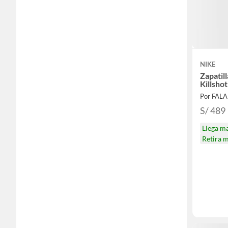
NIKE
Zapatil
Killshot
Por FAL
S/ 489
Llega m
Retira 