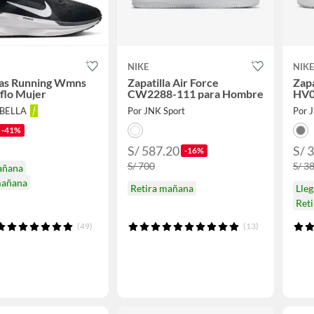
NIKE
NIKE
las Running Wmns
Zapatilla Air Force
Zapa
flo Mujer
CW2288-111 para Hombre
HV0
ABELLA
Por JNK Sport
Por 
-41%
S/ 587.20
S/ 
-16%
S/ 700
S/ 3
añana
mañana
Retira mañana
Lle
Ret
(49)
(13)