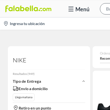
Menú
location-
Ingresa tu ubicación
icon
Ordena
Recom
NIKE
Resultados
(
949
)
Tipo de Entrega
Envío a domicilio
Llega mañana
Retiro en un punto