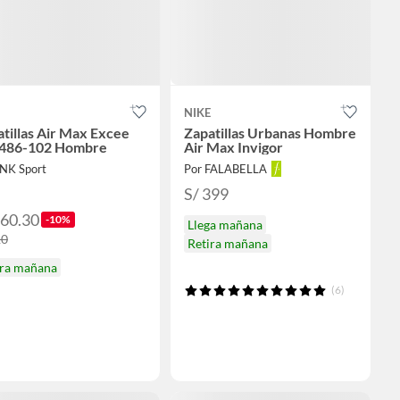
NIKE
tillas Air Max Excee
Zapatillas Urbanas Hombre
486-102 Hombre
Air Max Invigor
JNK Sport
Por FALABELLA
S/ 399
460.30
-10%
Llega mañana
10
Retira mañana
ira mañana
(6)