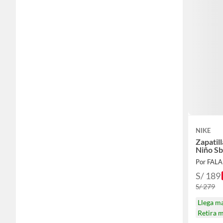
NIKE
Zapatil
Niño Sb
Por FAL
S/ 189
S/ 279
Llega m
Retira 