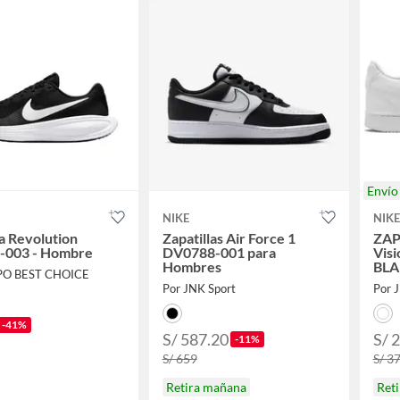
Enví
NIKE
NIKE
la Revolution
Zapatillas Air Force 1
ZAP
-003 - Hombre
DV0788-001 para
Vis
Hombres
BL
PO BEST CHOICE
Por JNK Sport
Por 
-41%
S/ 587.20
S/ 
-11%
S/ 659
S/ 3
Retira mañana
Ret