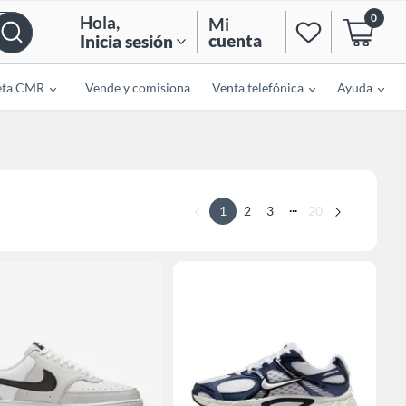
0
Hola
,
Mi
cuenta
Inicia sesión
eta CMR
Vende y comisiona
Venta telefónica
Ayuda
...
1
2
3
20