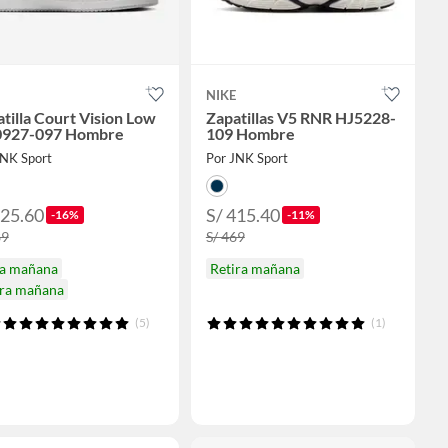
NIKE
tilla Court Vision Low
Zapatillas V5 RNR HJ5228-
927-097 Hombre
109 Hombre
JNK Sport
Por JNK Sport
325.60
S/ 415.40
-16%
-11%
89
S/ 469
ga mañana
Retira mañana
ira mañana
(5)
(1)