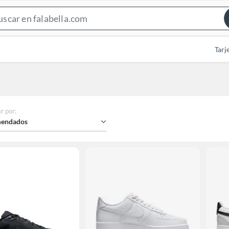
Search
Bar
Tarj
r por
:
endados