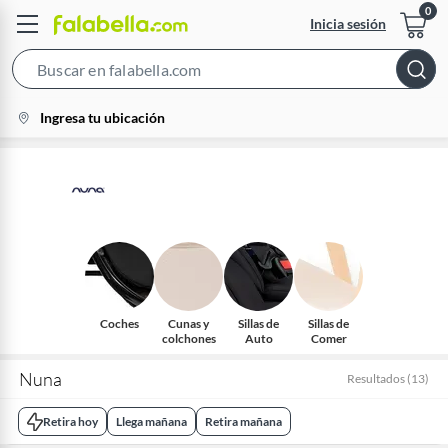
Inicia sesión
Search
Bar
location-
Ingresa tu ubicación
icon
Coches
Cunas y
Sillas de
Sillas de
colchones
Auto
Comer
Nuna
Resultados
(
13
)
Retira hoy
Llega mañana
Retira mañana