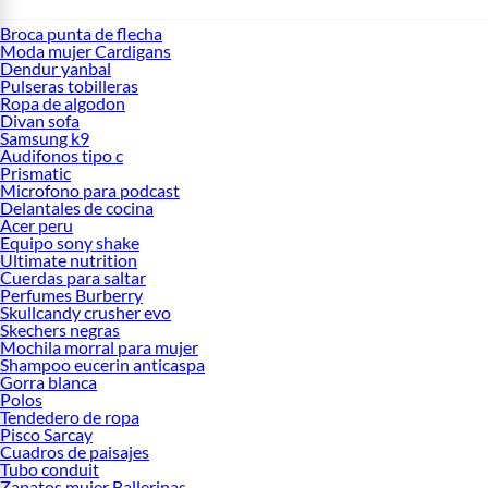
Broca punta de flecha
Moda mujer Cardigans
Dendur yanbal
Pulseras tobilleras
Ropa de algodon
Divan sofa
Samsung k9
Audifonos tipo c
Prismatic
Microfono para podcast
Delantales de cocina
Acer peru
Equipo sony shake
Ultimate nutrition
Cuerdas para saltar
Perfumes Burberry
Skullcandy crusher evo
Skechers negras
Mochila morral para mujer
Shampoo eucerin anticaspa
Gorra blanca
Polos
Tendedero de ropa
Pisco Sarcay
Cuadros de paisajes
Tubo conduit
Zapatos mujer Ballerinas