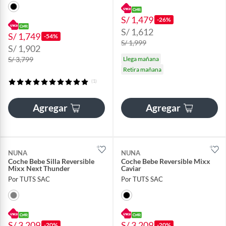
S/ 1,479
-26%
S/ 1,612
S/ 1,749
-54%
S/ 1,999
S/ 1,902
S/ 3,799
Llega mañana
Retira mañana
(1)
Agregar
Agregar
NUNA
NUNA
Coche Bebe Silla Reversible
Coche Bebe Reversible Mixx
Mixx Next Thunder
Caviar
Por TUTS SAC
Por TUTS SAC
S/ 3,209
S/ 3,209
-20%
-20%