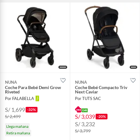
NUNA
NUNA
Coche Para Bebé Demi Grow
Coche Bebé Compacto Triv
Riveted
Next Caviar
Por FALABELLA
Por TUTS SAC
S/ 1,699
-32%
S/ 3,039
S/ 2,499
-20%
S/ 3,232
Llega mañana
S/ 3,799
Retira mañana