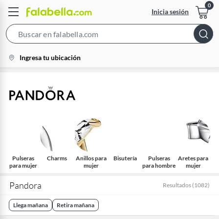
Inicia sesión
Search
Bar
location-
Ingresa tu ubicación
icon
Pulseras
Charms
Anillos para
Bisutería
Pulseras
Aretes para
para mujer
mujer
para hombre
mujer
Pandora
Resultados
(
1082
)
Llega mañana
Retira mañana