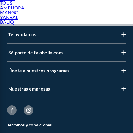
Hoy en día, el crecimiento internacional de la marca es un caso de estudio. Ha
TOUS
AMPHORA
pasado de ser una pequeña joyería local a una multinacional con presencia en
MANGO
más de 100 países. Aunque su dominio está en la industria de la joyería fina y los
YANBAL
accesorios de moda, su impacto en las tendencias de estilo de vida es tan fuerte
BALIQ
como el de las grandes casas de moda, estableciendo estándares de calidad y
sostenibilidad en la producción mundial de joyas.
Te ayudamos
¿Por qué la marca es tan popular?
El éxito rotundo de Pandora no es casualidad; responde a una combinación
Sé parte de falabella.com
perfecta de calidad, exclusividad emocional y adaptación a las tendencias.
Existen varios factores clave que explican por qué esta marca lidera las
búsquedas de joyería a nivel mundial y en
Pandora Perú
:
Únete a nuestros programas
Calidad de los productos y acabados a mano:
Cada pieza de la marca pasa
por un riguroso proceso de elaboración. A pesar de su producción a gran
escala, las joyas mantienen un acabado artesanal, siendo revisadas y
Nuestras empresas
terminadas por orfebres expertos que cuidan cada engaste de cristal y
cada esmalte aplicado.
Innovación en el diseño:
Su sistema de roscas patentado para las pulseras
permite que los charms se distribuyan de manera uniforme sin agruparse
en un solo lugar. Constantemente innovan con nuevas aleaciones y
sistemas de sujeción (como la línea Reflexions o Pandora ME).
Materiales de alta gama:
Utilizan metales preciosos duraderos y estéticos.
Términos y condiciones
La plata esterlina 925 es su sello distintivo, pero también destacan sus