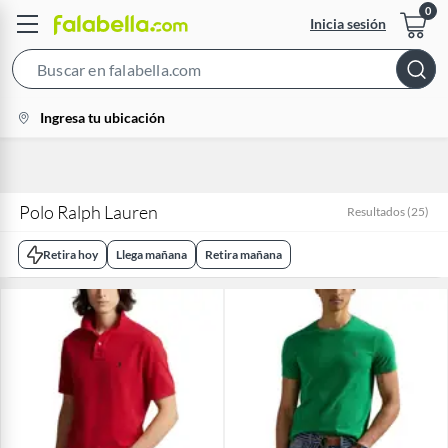
Inicia sesión
Search
Bar
location-
Ingresa tu ubicación
icon
Polo Ralph Lauren
Resultados
(
25
)
Retira hoy
Llega mañana
Retira mañana