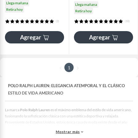
Llega mañana
Llega mañana
Retira hoy
Retira hoy
(2)
(10)
Agregar
Agregar
1
POLO RALPH LAUREN: ELEGANCIA ATEMPORAL Y EL CLÁSICO
ESTILO DE VIDA AMERICANO
La marca
Polo Ralph Lauren
es el máximo emblema del estilo de vida americano,
fusionando la sofisticación clásica con una estética deportiva y relajada.
Proveniente de Estados Unidos, esta icónica casa de moda existe desde el año
1967 y ha logrado trascender las décadas para convertirse en un símbolo
Mostrar más
universal de buen gusto. Ofrece un portafolio de productos sumamente