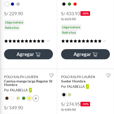
S/ 229.90
S/ 433.93
-30%
S/ 619.90
Llega mañana
Llega mañana
Retira hoy
Retira hoy
(14)
(6)
Agregar
Agregar
POLO RALPH LAUREN
POLO RALPH LAUREN
Camisa manga larga Regular fit
Sueter Hombre
Hombre
Por FALABELLA
Por FALABELLA
S/ 274.95
-50%
S/ 549.90
S/ 549.90