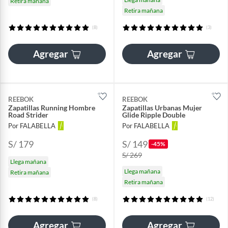
Retira mañana
Retira mañana
(8)
(3)
Agregar
Agregar
REEBOK
REEBOK
Zapatillas Running Hombre
Zapatillas Urbanas Mujer
Road Strider
Glide Ripple Double
Por FALABELLA
Por FALABELLA
S/ 179
S/ 149
-45%
S/ 269
Llega mañana
Llega mañana
Retira mañana
Retira mañana
(8)
(12)
Agregar
Agregar