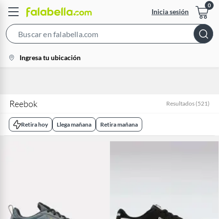
Inicia sesión
Search
Bar
location-
Ingresa tu ubicación
icon
Reebok
Resultados
(
521
)
Retira hoy
Llega mañana
Retira mañana