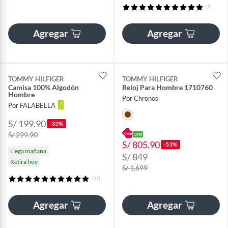
(9)
Agregar
Agregar
TOMMY HILFIGER
TOMMY HILFIGER
Camisa 100% Algodón
Reloj Para Hombre 1710760
Hombre
Por Chronos
Por FALABELLA
S/ 199.90
-33%
S/ 299.90
S/ 805.90
-53%
Llega mañana
S/ 849
Retira hoy
S/ 1,699
(11)
Agregar
Agregar