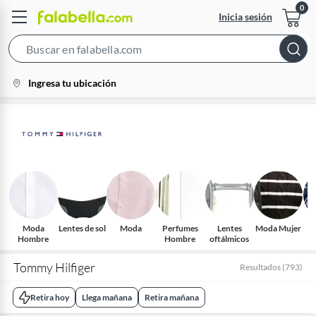
Inicia sesión
Search
Bar
location-
Ingresa tu ubicación
icon
Moda
Lentes de sol
Moda
Perfumes
Lentes
Moda Mujer
Hombre
Hombre
oftálmicos
Tommy Hilfiger
Resultados
(
793
)
Retira hoy
Llega mañana
Retira mañana