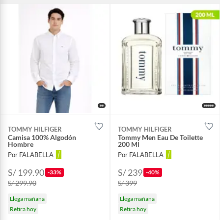
TOMMY HILFIGER
TOMMY HILFIGER
Camisa 100% Algodón
Tommy Men Eau De Toilette
Hombre
200 Ml
Por FALABELLA
Por FALABELLA
S/ 199.90
S/ 239
-33%
-40%
S/ 299.90
S/ 399
Llega mañana
Llega mañana
Retira hoy
Retira hoy