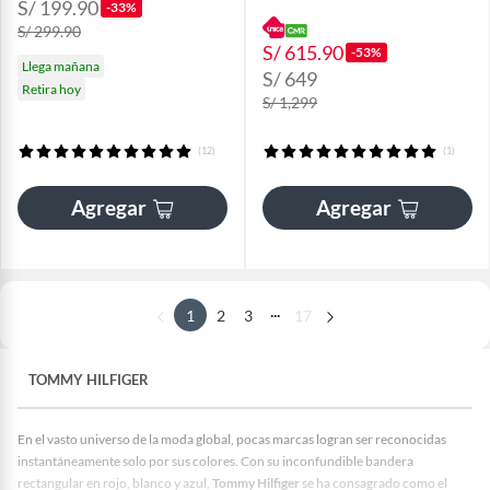
S/ 199.90
-33%
S/ 299.90
S/ 615.90
-53%
Llega mañana
S/ 649
Retira hoy
S/ 1,299
(12)
(1)
Agregar
Agregar
...
1
2
3
17
TOMMY HILFIGER
En el vasto universo de la moda global, pocas marcas logran ser reconocidas
instantáneamente solo por sus colores. Con su inconfundible bandera
rectangular en rojo, blanco y azul,
Tommy Hilfiger
se ha consagrado como el