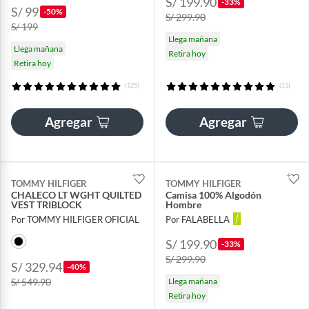
S/ 199.90
-33%
S/ 99
-50%
S/ 299.90
S/ 199
Llega mañana
Llega mañana
Retira hoy
Retira hoy
(125)
(11)
Agregar
Agregar
TOMMY HILFIGER
TOMMY HILFIGER
CHALECO LT WGHT QUILTED
Camisa 100% Algodón
VEST TRIBLOCK
Hombre
Por TOMMY HILFIGER OFICIAL
Por FALABELLA
S/ 199.90
-33%
S/ 299.90
S/ 329.94
-40%
S/ 549.90
Llega mañana
Retira hoy