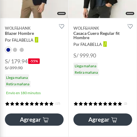
WOLF&HANK
WOLF&HANK
Blazer Hombre
Casaca Cuero Regular fit
Hombre
Por FALABELLA
Por FALABELLA
S/ 999.90
S/ 179.94
-55%
Llega mañana
S/ 399.90
Retira mañana
Llega mañana
Retira mañana
Envío en 180 minutos
(17)
(2)
Agregar
Agregar