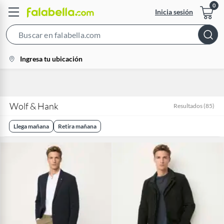
Inicia sesión
Search
Bar
location-
Ingresa tu ubicación
icon
Wolf & Hank
Resultados
(
85
)
Llega mañana
Retira mañana