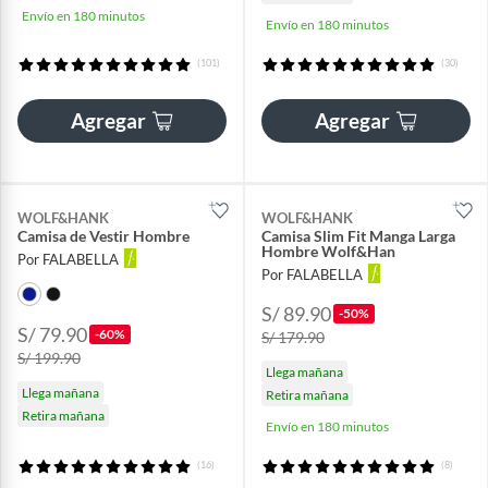
Envío en 180 minutos
Envío en 180 minutos
(101)
(30)
Agregar
Agregar
WOLF&HANK
WOLF&HANK
Camisa de Vestir Hombre
Camisa Slim Fit Manga Larga
Hombre Wolf&Han
Por FALABELLA
Por FALABELLA
S/ 89.90
-50%
S/ 79.90
-60%
S/ 179.90
S/ 199.90
Llega mañana
Llega mañana
Retira mañana
Retira mañana
Envío en 180 minutos
(16)
(8)