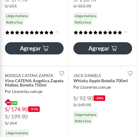
S/ 255
S/ 355.90
Llega mañana
Llega mañana
Retira hoy
Retira hoy
(9)
(4)
Agregar
Agregar
BODEGA CATENA ZAPATA
JACK DANIELS
Vino CATENA Angelica Zapata
Whisky Apple Botella 700ml
Malbec Botella 750ml
Por Licorerias.com.pe
Por Licorerias.com.pe
S/ 92.90
-38%
S/ 149.90
S/ 174.90
-51%
Llega mañana
S/ 199.90
Retira hoy
S/ 354
Llega mañana