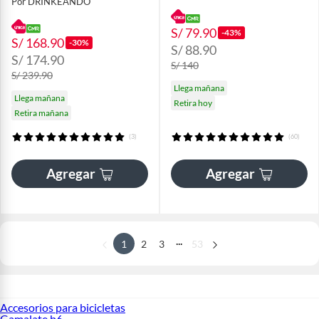
Por DRINKEANDO
S/ 79.90
-43%
S/ 168.90
-30%
S/ 88.90
S/ 174.90
S/ 140
S/ 239.90
Llega mañana
Llega mañana
Retira hoy
Retira mañana
(3)
(60)
Agregar
Agregar
...
1
2
3
53
Accesorios para bicicletas
Gamalate b6