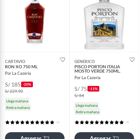
CARTAVIO
GENERICO
RON XO 750 ML
PISCO PORTON ITALIA
MOSTO VERDE 750ML.
Por La Cazeria
Por La Cazeria
S/ 185
-20%
S/ 75
-11%
S/ 229.90
S/ 84
Llega mañana
Llega mañana
Retira mañana
Retira mañana
(6)
(4)
Agregar
Agregar