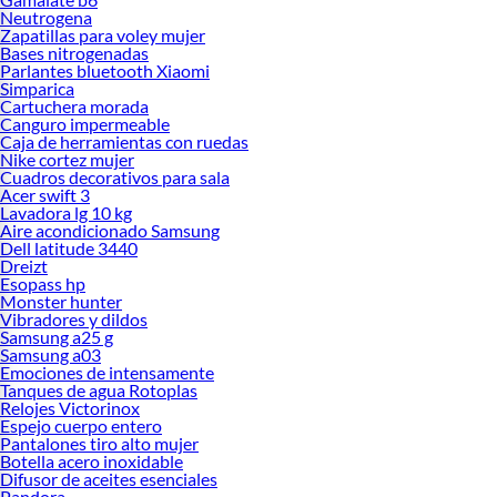
Neutrogena
Zapatillas para voley mujer
Bases nitrogenadas
Parlantes bluetooth Xiaomi
Simparica
Cartuchera morada
Canguro impermeable
Caja de herramientas con ruedas
Nike cortez mujer
Cuadros decorativos para sala
Acer swift 3
Lavadora lg 10 kg
Aire acondicionado Samsung
Dell latitude 3440
Dreizt
Esopass hp
Monster hunter
Vibradores y dildos
Samsung a25 g
Samsung a03
Emociones de intensamente
Tanques de agua Rotoplas
Relojes Victorinox
Espejo cuerpo entero
Pantalones tiro alto mujer
Botella acero inoxidable
Difusor de aceites esenciales
Pandora