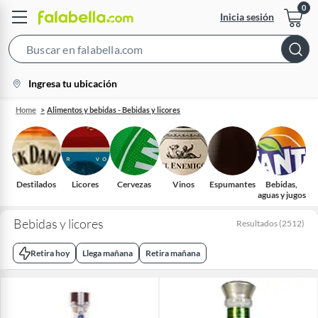
Inicia sesión
Search
Bar
location-
Ingresa tu ubicación
icon
Home
Alimentos y bebidas - Bebidas y licores
Destilados
Licores
Cervezas
Vinos
Espumantes
Bebidas,
aguas y jugos
Bebidas y licores
Resultados
(
2512
)
Retira hoy
Llega mañana
Retira mañana