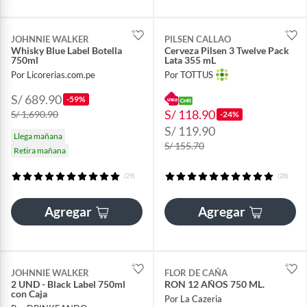
JOHNNIE WALKER
PILSEN CALLAO
Whisky Blue Label Botella
Cerveza Pilsen 3 Twelve Pack
750ml
Lata 355 mL
Por Licorerias.com.pe
Por TOTTUS
S/ 689.90
-59%
S/ 118.90
S/ 1,690.90
-24%
S/ 119.90
Llega mañana
S/ 155.70
Retira mañana
(29)
(28)
Agregar
Agregar
JOHNNIE WALKER
FLOR DE CAÑA
2 UND - Black Label 750ml
RON 12 AÑOS 750 ML.
con Caja
Por La Cazeria