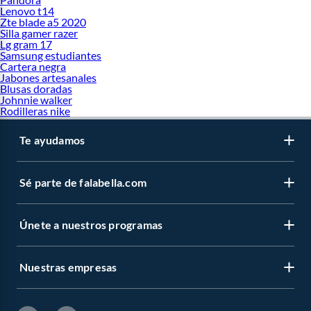
Lenovo t14
Zte blade a5 2020
Silla gamer razer
Lg gram 17
Samsung estudiantes
Cartera negra
Jabones artesanales
Blusas doradas
Johnnie walker
Rodilleras nike
Te ayudamos
Sé parte de falabella.com
Únete a nuestros programas
Nuestras empresas