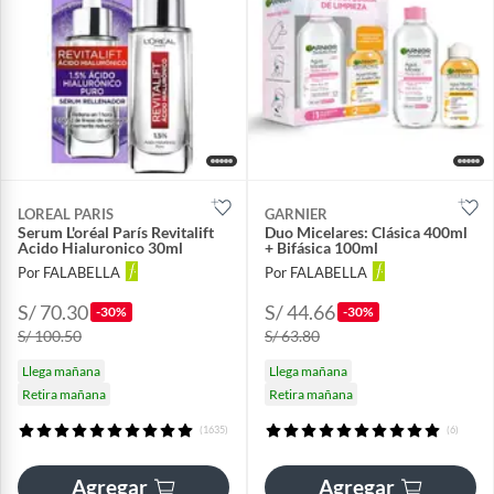
LOREAL PARIS
GARNIER
Serum L'oréal París Revitalift
Duo Micelares: Clásica 400ml
Acido Hialuronico 30ml
+ Bifásica 100ml
Por FALABELLA
Por FALABELLA
S/ 70.30
S/ 44.66
-30%
-30%
S/ 100.50
S/ 63.80
Llega mañana
Llega mañana
Retira mañana
Retira mañana
(1635)
(6)
Agregar
Agregar