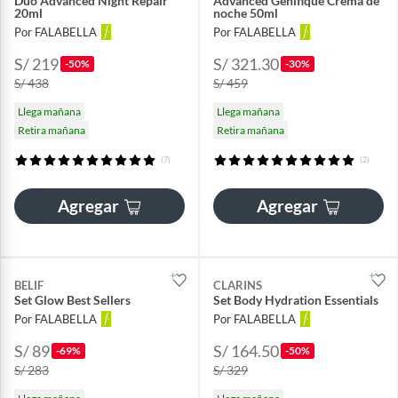
Dúo Advanced Night Repair
Advanced Génifique Crema de
20ml
noche 50ml
Por FALABELLA
Por FALABELLA
S/ 219
S/ 321.30
-50%
-30%
S/ 438
S/ 459
Llega mañana
Llega mañana
Retira mañana
Retira mañana
(7)
(2)
Agregar
Agregar
BELIF
CLARINS
Set Glow Best Sellers
Set Body Hydration Essentials
Por FALABELLA
Por FALABELLA
S/ 89
S/ 164.50
-69%
-50%
S/ 283
S/ 329