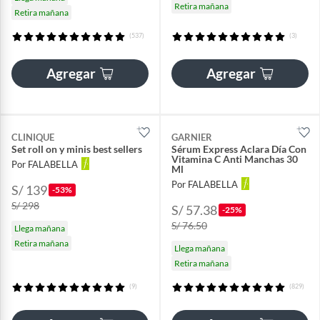
Retira mañana
Retira mañana
(537)
(3)
Agregar
Agregar
CLINIQUE
GARNIER
Set roll on y minis best sellers
Sérum Express Aclara Día Con
Vitamina C Anti Manchas 30
Por FALABELLA
Ml
Por FALABELLA
S/ 139
-53%
S/ 298
S/ 57.38
-25%
S/ 76.50
Llega mañana
Retira mañana
Llega mañana
Retira mañana
(9)
(829)