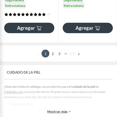
Llega mañana
Llega mañana
Retira mañana
Retira mañana
(1)
Agregar
Agregar
...
1
2
3
200
CUIDADO DE LA PIEL
¡Descubre todo el catálogo con productos para el
cuidado de la piel
en
Falabella.com
a precios de oferta! Transforma tu rutina diaria con fórmulas
diseñadas para todo tipo de piel. En nuestra en línea encontrarás:
Protector Solar
Crema Hidratante
Mostrar más
Limpiador Facial