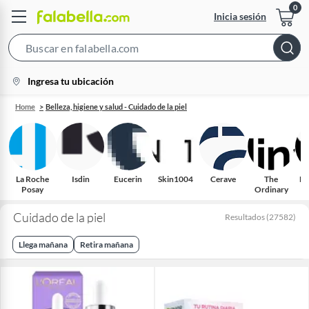
Inicia sesión
Search
Bar
location-
Ingresa tu ubicación
icon
Home
Belleza, higiene y salud - Cuidado de la piel
La Roche
Isdin
Eucerin
Skin1004
Cerave
The
Fr
Posay
Ordinary
Cuidado de la piel
Resultados
(
27582
)
Llega mañana
Retira mañana