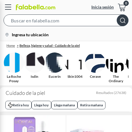
Inicia sesión
Search
Bar
location-
Ingresa tu ubicación
icon
Home
Belleza, higiene y salud - Cuidado de la piel
La Roche
Isdin
Eucerin
Skin1004
Cerave
The
Fr
Posay
Ordinary
Cuidado de la piel
Resultados
(
27638
)
Retira hoy
Llega hoy
Llega mañana
Retira mañana