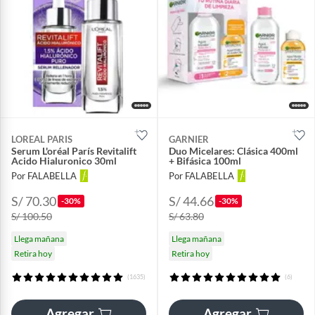
LOREAL PARIS
GARNIER
Serum L'oréal París Revitalift
Duo Micelares: Clásica 400ml
Acido Hialuronico 30ml
+ Bifásica 100ml
Por FALABELLA
Por FALABELLA
S/ 70.30
S/ 44.66
-30%
-30%
S/ 100.50
S/ 63.80
Llega mañana
Llega mañana
Retira hoy
Retira hoy
(1635)
(6)
Agregar
Agregar