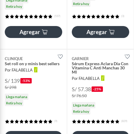
Llega mañana
Retira hoy
Retira hoy
(537)
(3)
Agregar
Agregar
CLINIQUE
GARNIER
Set roll on y minis best sellers
Sérum Express Aclara Día Con
Vitamina C Anti Manchas 30
Por FALABELLA
Ml
Por FALABELLA
S/ 139
-53%
S/ 298
S/ 57.38
-25%
S/ 76.50
Llega mañana
Retira hoy
Llega mañana
Retira hoy
(9)
(829)