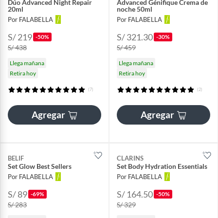
Dúo Advanced Night Repair
Advanced Génifique Crema de
20ml
noche 50ml
Por FALABELLA
Por FALABELLA
S/ 219
S/ 321.30
-50%
-30%
S/ 438
S/ 459
Llega mañana
Llega mañana
Retira hoy
Retira hoy
(7)
(2)
Agregar
Agregar
BELIF
CLARINS
Set Glow Best Sellers
Set Body Hydration Essentials
Por FALABELLA
Por FALABELLA
S/ 89
S/ 164.50
-69%
-50%
S/ 283
S/ 329