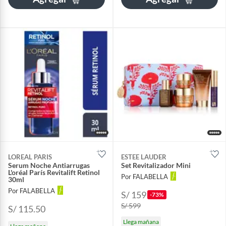
LOREAL PARIS
ESTEE LAUDER
Serum Noche Antiarrugas
Set Revitalizador Mini
L'oréal París Revitalift Retinol
Por FALABELLA
30ml
Por FALABELLA
S/ 159
-73%
S/ 599
S/ 115.50
Llega mañana