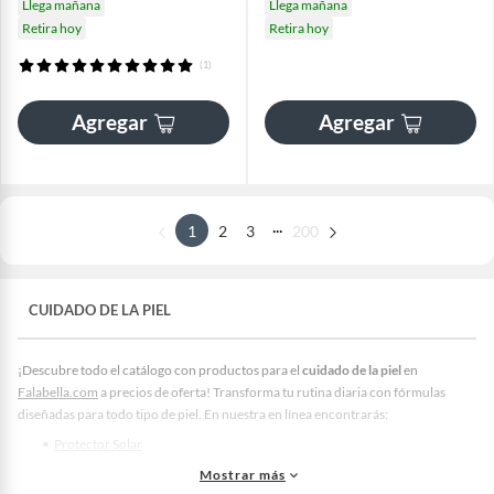
Llega mañana
Llega mañana
Retira hoy
Retira hoy
(1)
Agregar
Agregar
...
1
2
3
200
CUIDADO DE LA PIEL
¡Descubre todo el catálogo con productos para el
cuidado de la piel
en
Falabella.com
a precios de oferta! Transforma tu rutina diaria con fórmulas
diseñadas para todo tipo de piel. En nuestra en línea encontrarás:
Protector Solar
Crema Hidratante
Mostrar más
Limpiador Facial