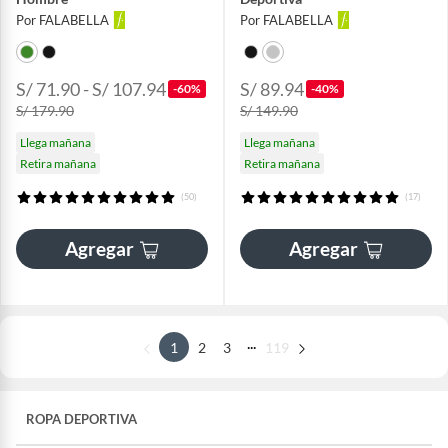
Por FALABELLA
Por FALABELLA
S/ 71.90 - S/ 107.94
S/ 89.94
-60%
-40%
S/ 179.90
S/ 149.90
Llega mañana
Llega mañana
Retira mañana
Retira mañana
(50)
(17)
Agregar
Agregar
...
1
2
3
119
ROPA DEPORTIVA