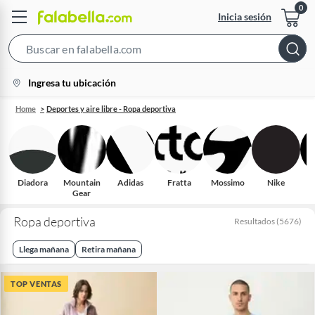
Inicia sesión
Search
Bar
location-
Ingresa tu ubicación
icon
Home
Deportes y aire libre - Ropa deportiva
Diadora
Mountain
Adidas
Fratta
Mossimo
Nike
C
Gear
Ropa deportiva
Resultados
(
5676
)
Llega mañana
Retira mañana
TOP VENTAS