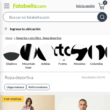
Inicia sesión
Search
Bar
location-
Ingresa tu ubicación
icon
Home
Deportes y aire libre - Ropa deportiva
Diadora
Mountain
Adidas
Fratta
Mossimo
Columbia
Gear
Ropa deportiva
Resultados
(
5674
)
Llega mañana
Retira mañana
TOP VENTAS