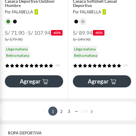
Casaca Deportiva Outdoor
Casaca Softshell Casual
Hombre
Deportiva
Por FALABELLA
Por FALABELLA
S/ 71.90 - S/ 107.94
S/ 89.94
-60%
-40%
S/ 179.90
S/ 149.90
Llega mañana
Llega mañana
Retira mañana
Retira mañana
(50)
(17)
Agregar
Agregar
...
1
2
3
119
ROPA DEPORTIVA