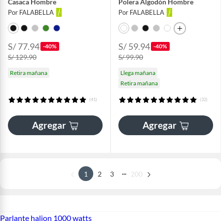
Casaca Hombre
Polera Algodón Hombre
Por FALABELLA
Por FALABELLA
S/ 77.94
S/ 59.94
-40%
-40%
S/ 129.90
S/ 99.90
Retira mañana
Llega mañana
Retira mañana
(41)
(32)
Agregar
Agregar
...
1
2
3
200
Parlante halion 1000 watts