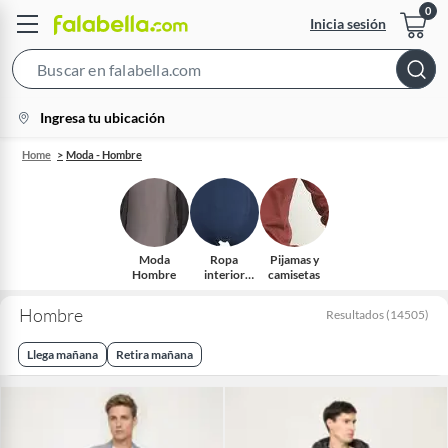
Inicia sesión
Search
Bar
location-
Ingresa tu ubicación
icon
Home
Moda - Hombre
Moda
Ropa
Pijamas y
Hombre
interior
camisetas
hombre
Hombre
Resultados
(
14505
)
Llega mañana
Retira mañana