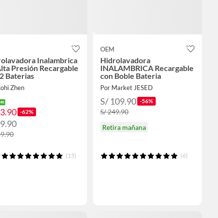
OEM
olavadora Inalambrica
Hidrolavadora
lta Presión Recargable
INALAMBRICA Recargable
2 Baterias
con Boble Bateria
Rohi Zhen
Por Market JESED
S/ 109.90
-56%
93.90
S/ 249.90
-62%
99.90
Retira mañana
49.90
(15)
(6)