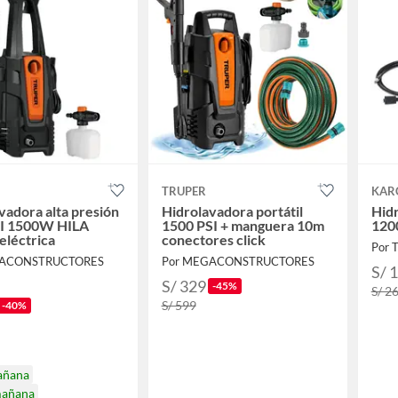
TRUPER
KAR
vadora alta presión
Hidrolavadora portátil
Hidr
I 1500W HILA
1500 PSI + manguera 10m
120
eléctrica
conectores click
Por T
GACONSTRUCTORES
Por MEGACONSTRUCTORES
S/ 
S/ 329
-45%
S/ 2
S/ 599
-40%
añana
mañana