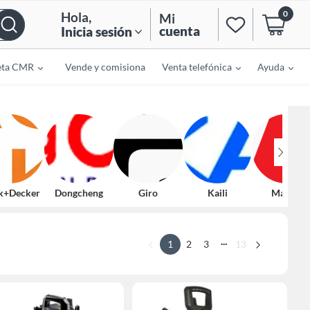
0
Hola
,
Mi
cuenta
Inicia sesión
eta CMR
Vende y comisiona
Venta telefónica
Ayuda
k+Decker
Dongcheng
Giro
Kaili
Makita
...
1
2
3
13