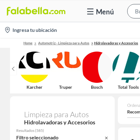
Menú
location-
Ingresa tu ubicación
icon
Home
Automotriz - Limpieza para Autos
Hidrolavadoras y Accesorios
Karcher
Truper
Bosch
Total Tools
Ordena
Recom
Limpieza para Autos
Hidrolavadoras y Accesorios
Resultados
(
585
)
Filtro seleccionado