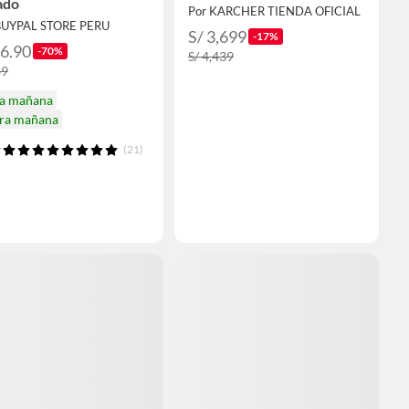
ado
Por KARCHER TIENDA OFICIAL
BUYPAL STORE PERU
S/ 3,699
-17%
56.90
-70%
S/ 4,439
89
ga mañana
ira mañana
(21)