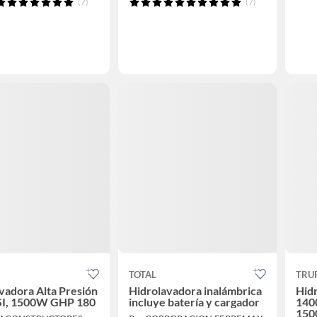
(7)
(7)
TOTAL
TRU
vadora Alta Presión
Hidrolavadora inalámbrica
Hidr
SI, 1500W GHP 180
incluye batería y cargador
140
150