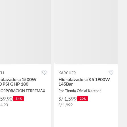
CH
KARCHER
rolavadora 1500W
Hidrolavadora K5 1900W
0 PSI GHP 180
145Bar
 CORPORACION FERREMAX
Por Tienda Oficial Karcher
559.90
S/ 1,599
-34%
-20%
44.90
S/ 1,999