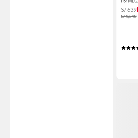
Por ME
S/ 639
S/ 1,540