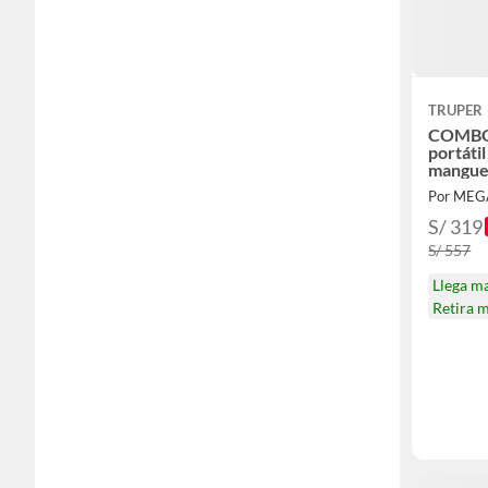
TRUPER
COMBO 
portáti
mangue
Por ME
S/ 319
S/ 557
Llega m
Retira 