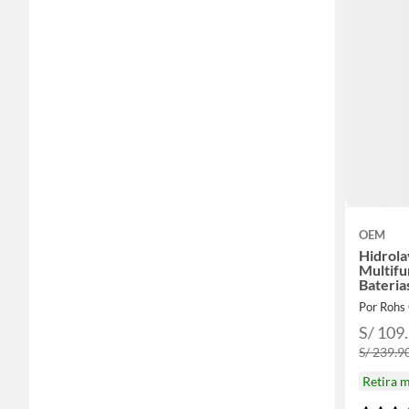
OEM
Hidrola
Multifu
Bateria
Por Rohs 
S/ 109
S/ 239.9
Retira 