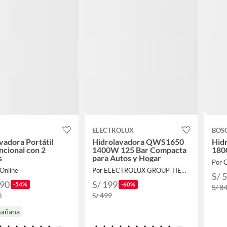
ELECTROLUX
BOS
vadora Portátil
Hidrolavadora QWS1650
Hid
ncional con 2
1400W 125 Bar Compacta
180
s
para Autos y Hogar
Por
Online
Por ELECTROLUX GROUP TIENDA OFICIAL
S/ 
.90
S/ 199
-54%
-60%
S/ 8
0
S/ 499
mañana