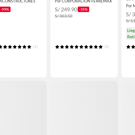
GACONSTRUCTORES
Por CORPORACION FERREMAX
Por
S/ 249.90
-59%
-31%
S/ 
S/ 363.50
S/ 5
Lle
Ret
(1)
(2)