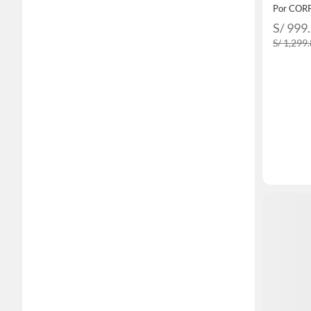
Por CO
S/ 999
S/ 1,299