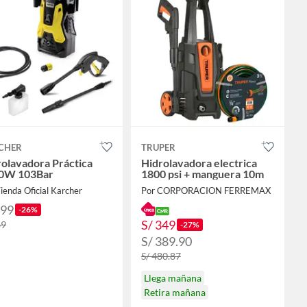
CHER
TRUPER
olavadora Práctica
Hidrolavadora electrica
0W 103Bar
1800 psi + manguera 10m
ienda Oficial Karcher
Por CORPORACION FERREMAX
199
-26%
S/ 349
69
-27%
S/ 389.90
S/ 480.87
Llega mañana
Retira mañana