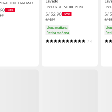
Lavado
Lav
RPORACION FERREMAX
Por BUYPAL STORE PERU
Por 
.90
-23%
S/ 52.90
S/ 
-59%
.87
S/ 129
S/ 1
Llega mañana
Lle
Retira mañana
Ret
(19)