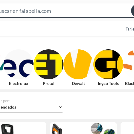
Search
Bar
Tarj
Electrolux
Pretul
Dewalt
Ingco Tools
Blac
r por
:
endados