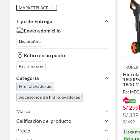
MARKETPLACE
Tipo de Entrega
Envío a domicilio
Llega mañana
Retiro en un punto
Retira mañana
TRUPER
Hidrola
Categoría
1800PS
1800-2 
Hidrolavadoras
Por ME
Accesorios de hidrolavadoras
S/ 299
Marca
S/ 339
Calificación del producto
S/ 499
Precio
Llega m
Retira 