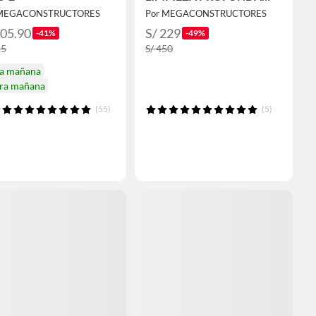
TPWLI20362 TOTAL
 MEGACONSTRUCTORES
Por MEGACONSTRUCTORES
305.90
S/ 229
-41%
-49%
15
S/ 450
ga mañana
ira mañana
(55)
(5)