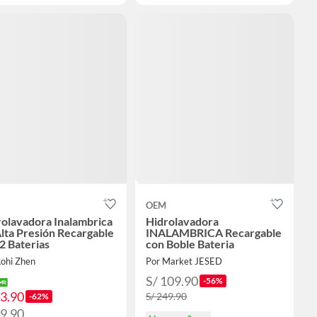
OEM
olavadora Inalambrica
Hidrolavadora
lta Presión Recargable
INALAMBRICA Recargable
2 Baterias
con Boble Bateria
Rohi Zhen
Por Market JESED
S/ 109.90
-56%
93.90
S/ 249.90
-62%
99.90