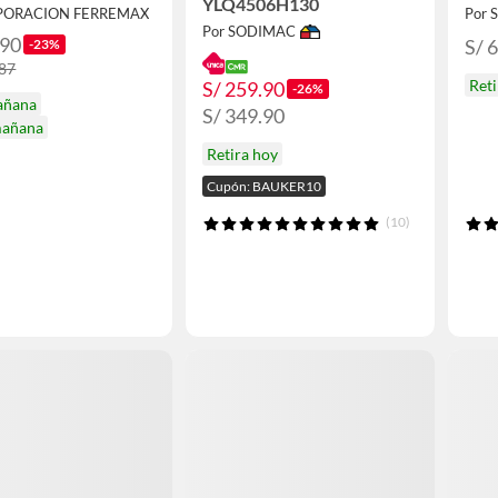
YLQ4506H130
RPORACION FERREMAX
Por
Por SODIMAC
.90
S/ 
-23%
.87
Reti
S/ 259.90
-26%
añana
S/ 349.90
mañana
Retira hoy
Cupón: BAUKER10
(10)