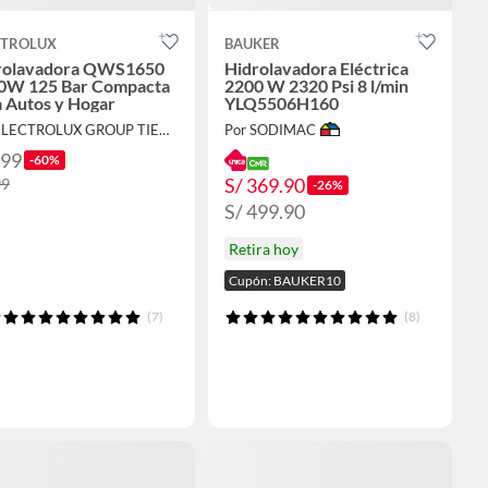
CTROLUX
BAUKER
rolavadora QWS1650
Hidrolavadora Eléctrica
0W 125 Bar Compacta
2200 W 2320 Psi 8 l/min
 Autos y Hogar
YLQ5506H160
Por ELECTROLUX GROUP TIENDA OFICIAL
Por SODIMAC
199
-60%
S/ 369.90
99
-26%
S/ 499.90
Retira hoy
Cupón: BAUKER10
(7)
(8)