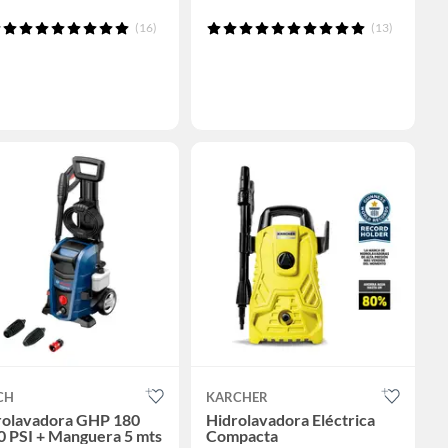
(16)
(13)
CH
KARCHER
rolavadora GHP 180
Hidrolavadora Eléctrica
0 PSI + Manguera 5 mts
Compacta