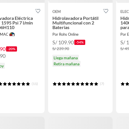
OEM
ELE
vadora Eléctrica
Hidrolavadora Portátil
Hid
1595 Psi 7 l/min
Multifuncional con 2
140
06H110
Baterias
para
IMAC
Por Rohs Online
S/ 109.90
S/ 
-54%
.90
S/ 239.90
S/ 4
-20%
.90
Llega mañana
Retira mañana
hoy
(11)
(7)