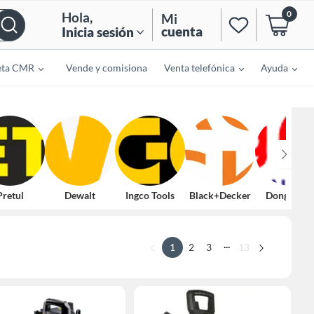
0
Hola
,
Mi
cuenta
Inicia sesión
eta CMR
Vende y comisiona
Venta telefónica
Ayuda
Pretul
Dewalt
Ingco Tools
Black+Decker
Dongchen
...
1
2
3
13