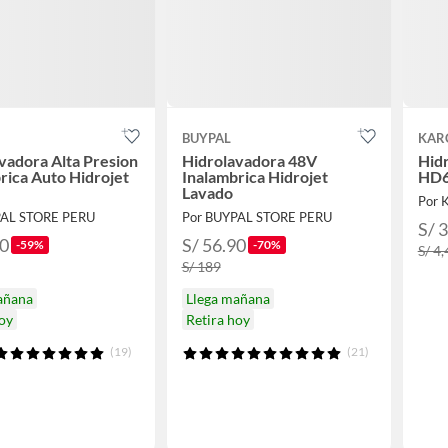
BUYPAL
KAR
vadora Alta Presion
Hidrolavadora 48V
Hidr
rica Auto Hidrojet
Inalambrica Hidrojet
HD6
Lavado
Por 
PAL STORE PERU
Por BUYPAL STORE PERU
S/ 
90
S/ 56.90
-59%
-70%
S/ 4
S/ 189
añana
Llega mañana
hoy
Retira hoy
(19)
(21)