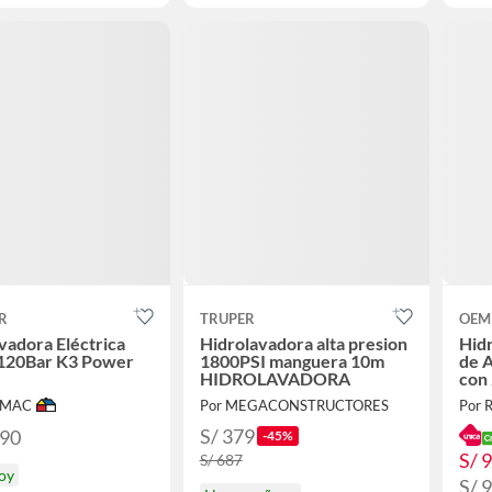
R
TRUPER
OEM
vadora Eléctrica
Hidrolavadora alta presion
Hidr
120Bar K3 Power
1800PSI manguera 10m
de A
l
HIDROLAVADORA
con 
IMAC
Por MEGACONSTRUCTORES
Por 
S/ 379
.90
-45%
S/ 
S/ 687
hoy
S/ 