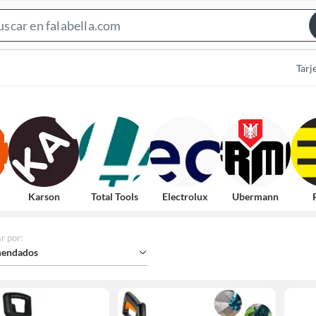
Search
Bar
Tarj
Karson
Total Tools
Electrolux
Ubermann
r por
:
endados