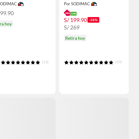
 SODIMAC
Por SODIMAC
699.90
S/ 199.90
-26%
ra hoy
S/ 269
Retira hoy
(13)
(37)