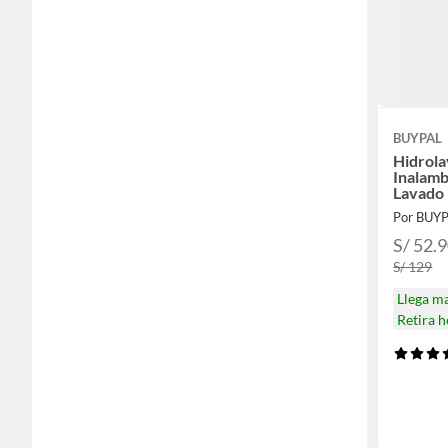
BUYPAL
Hidrola
Inalamb
Lavado
Por BUY
S/ 52.
S/ 129
Llega m
Retira 