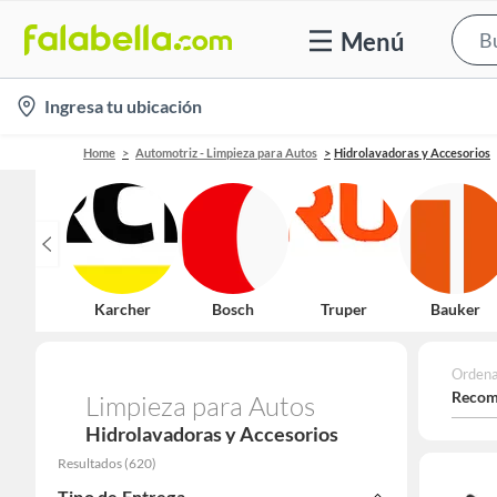
Menú
location-
Ingresa tu ubicación
icon
Home
Automotriz - Limpieza para Autos
Hidrolavadoras y Accesorios
Karcher
Bosch
Truper
Bauker
Ordena
Recom
Limpieza para Autos
Hidrolavadoras y Accesorios
Resultados
(
620
)
Tipo de Entrega