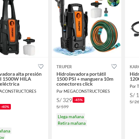
TRUPER
KAR
vadora alta presión
Hidrolavadora portátil
Hidr
I 1500W HILA
1500 PSI + manguera 10m
120
eléctrica
conectores click
Por T
GACONSTRUCTORES
Por MEGACONSTRUCTORES
S/ 
S/ 329
-45%
S/ 2
S/ 599
-40%
Llega mañana
Retira mañana
añana
hoy