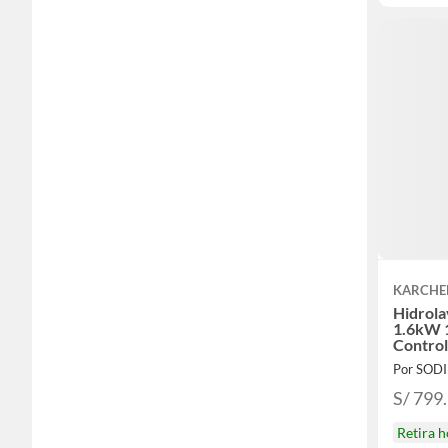
KARCHE
Hidrola
1.6kW 
Contro
Por SOD
S/ 799
Retira 