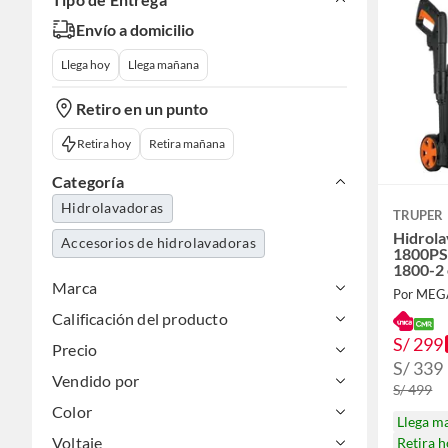
Envío a domicilio
Llega hoy
Llega mañana
Retiro en un punto
Retira hoy
Retira mañana
Categoría
Hidrolavadoras
TRUPER
Hidrola
Accesorios de hidrolavadoras
1800PS
1800-2 
Marca
Por ME
Calificación del producto
S/ 299
Precio
S/ 339
Vendido por
S/ 499
Color
Llega m
Voltaje
Retira 