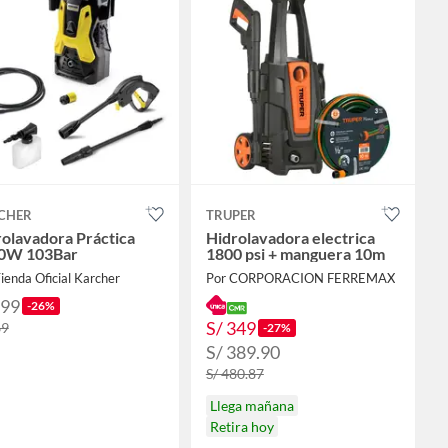
CHER
TRUPER
olavadora Práctica
Hidrolavadora electrica
0W 103Bar
1800 psi + manguera 10m
ienda Oficial Karcher
Por CORPORACION FERREMAX
199
-26%
S/ 349
69
-27%
S/ 389.90
S/ 480.87
Llega mañana
Retira hoy