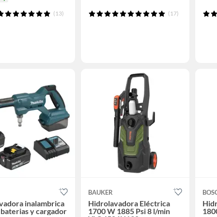
(13)
(17)
BAUKER
BOS
vadora inalambrica
Hidrolavadora Eléctrica
Hid
 baterias y cargador
1700 W 1885 Psi 8 l/min
180