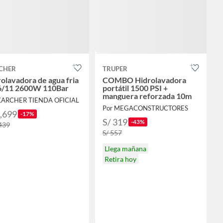
CHER
TRUPER
olavadora de agua fria
COMBO Hidrolavadora
/11 2600W 110Bar
portátil 1500 PSI +
manguera reforzada 10m
KARCHER TIENDA OFICIAL
Por MEGACONSTRUCTORES
3,699
-17%
S/ 319
-43%
,439
S/ 557
Llega mañana
Retira hoy