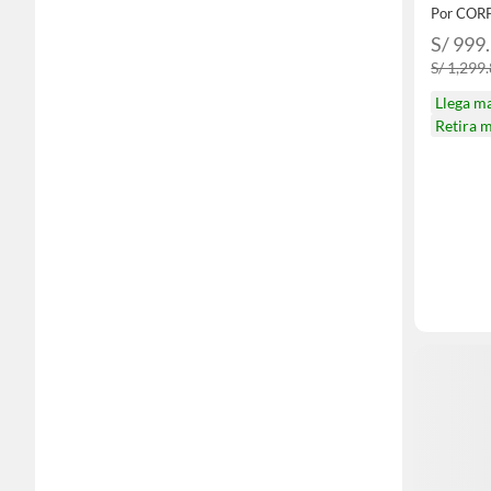
Por CO
S/ 999
S/ 1,299
Llega m
Retira 