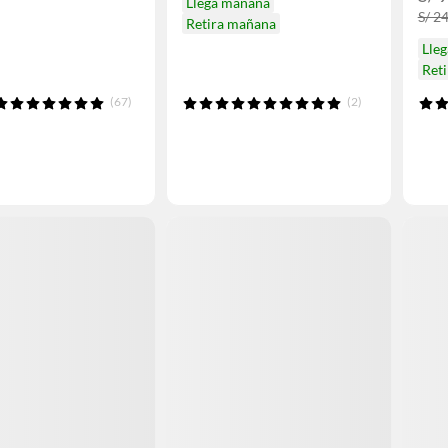
Llega mañana
S/ 2
Retira mañana
Lle
Ret
(67)
(2)