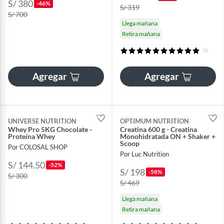
S/ 380
-46%
S/ 319
S/ 700
Llega mañana
Retira mañana
(3)
Agregar
Agregar
UNIVERSE NUTRITION
OPTIMUM NUTRITION
Whey Pro 5KG Chocolate -
Creatina 600 g - Creatina
Proteína Whey
Monohidratada ON + Shaker +
Scoop
Por COLOSAL SHOP
Por Luc Nutrition
S/ 144.50
-52%
S/ 198
-58%
S/ 300
S/ 469
Llega mañana
Retira mañana