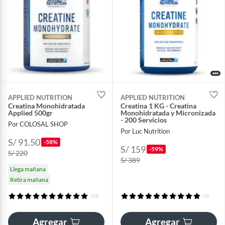
APPLIED NUTRITION
APPLIED NUTRITION
Creatina Monohidratada
Creatina 1 KG - Creatina
Applied 500gr
Monohidratada y Micronizada
- 200 Servicios
Por COLOSAL SHOP
Por Luc Nutrition
S/ 91.50
-58%
S/ 159
-59%
S/ 220
S/ 389
Llega mañana
Retira mañana
(15)
(1)
Agregar
Agregar