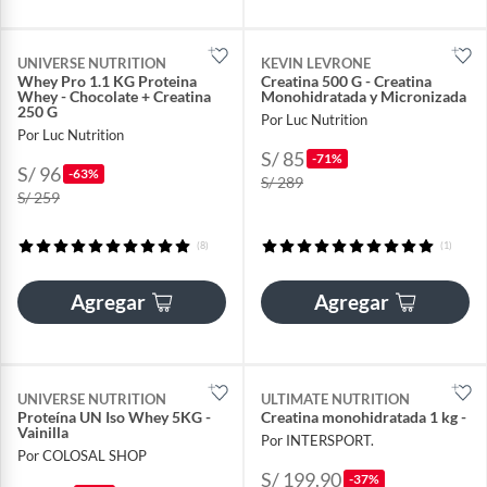
UNIVERSE NUTRITION
KEVIN LEVRONE
Whey Pro 1.1 KG Proteina
Creatina 500 G - Creatina
Whey - Chocolate + Creatina
Monohidratada y Micronizada
250 G
Por Luc Nutrition
Por Luc Nutrition
S/ 85
-71%
S/ 96
-63%
S/ 289
S/ 259
(8)
(1)
Agregar
Agregar
UNIVERSE NUTRITION
ULTIMATE NUTRITION
Proteína UN Iso Whey 5KG -
Creatina monohidratada 1 kg -
Vainilla
Por INTERSPORT.
Por COLOSAL SHOP
S/ 199.90
-37%