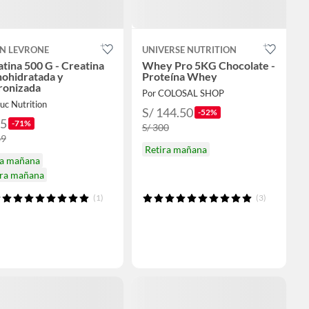
IN LEVRONE
UNIVERSE NUTRITION
tina 500 G - Creatina
Whey Pro 5KG Chocolate -
ohidratada y
Proteína Whey
ronizada
Por COLOSAL SHOP
uc Nutrition
S/ 144.50
-52%
85
-71%
S/ 300
89
Retira mañana
ga mañana
ira mañana
(1)
(3)