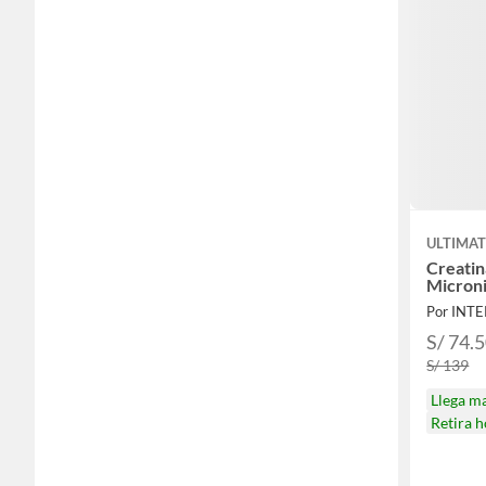
ULTIMAT
Creati
Microni
Por INT
S/ 74.
S/ 139
Llega m
Retira 