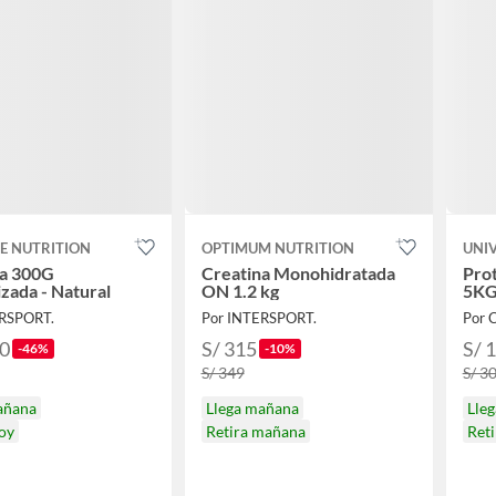
E NUTRITION
OPTIMUM NUTRITION
UNI
na 300G
Creatina Monohidratada
Pro
zada - Natural
ON 1.2 kg
5KG
ERSPORT.
Por INTERSPORT.
Por 
50
S/ 315
S/ 
-46%
-10%
S/ 349
S/ 3
añana
Llega mañana
Lle
hoy
Retira mañana
Reti