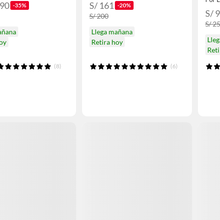
.90
S/ 161
-35%
-20%
S/ 
S/ 200
S/ 2
añana
Llega mañana
Lle
hoy
Retira hoy
Ret
(8)
(6)