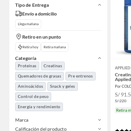
Tipo de Entrega
Envío a domicilio
Llega mañana
Retiro en un punto
Retira hoy
Retira mañana
Categoría
Proteínas
Creatinas
APPLIED
Creati
Quemadores de grasas
Pre entrenos
Applied
Aminoácidos
Snack y geles
Por COL
S/ 91.
Control de peso
S/ 220
Energía y rendimiento
Retira 
Marca
Calificación del producto