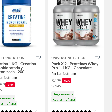
IED NUTRITION
UNIVERSE NUTRITION
tina 1 KG - Creatina
Pack X 2 - Proteinas Whey
ohidratada y
Pro 1.1 KG - Chocolate
onizada - 200
Por Luc Nutrition
icios
uc Nutrition
S/ 95
-62%
159
-59%
S/ 249
89
Llega mañana
ga mañana
Retira mañana
ira mañana
(1)
(7)