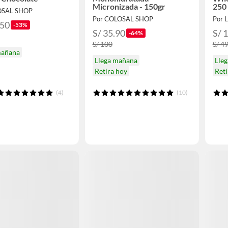
Micronizada - 150gr
250 
OSAL SHOP
Por COLOSAL SHOP
Por L
.50
-53%
S/ 35.90
S/ 
-64%
S/ 100
S/ 4
mañana
Llega mañana
Lle
Retira hoy
Ret
(4)
(10)