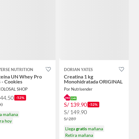
VERSE NUTRITION
DORIAN YATES
teína UN Whey Pro
Creatina 1 kg
 - Cookies
Monohidratada ORIGINAL
COLOSAL SHOP
Por Nutrisender
144.50
-52%
S/ 139.90
00
-52%
S/ 149.90
ga mañana
S/ 289
ra hoy
Llega
gratis
mañana
Retira mañana