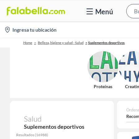
Menú
location-
Ingresa tu ubicación
icon
Home
Belleza, higiene y salud - Salud
Suplementos deportivos
Proteínas
Creati
Ordena
Recom
Salud
Suplementos deportivos
Resultados
(
16988
)