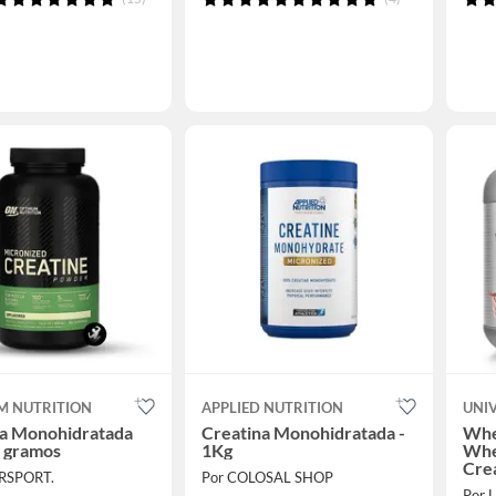
M NUTRITION
APPLIED NUTRITION
UNI
na Monohidratada
Creatina Monohidratada -
Whe
 gramos
1Kg
Whe
Cre
ERSPORT.
Por COLOSAL SHOP
Por L