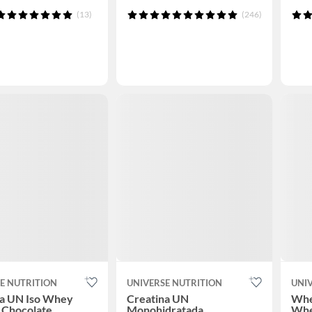
(13)
(246)
E NUTRITION
UNIVERSE NUTRITION
UNI
na UN Iso Whey
Creatina UN
Whe
 Chocolate
Monohidratada
Whey