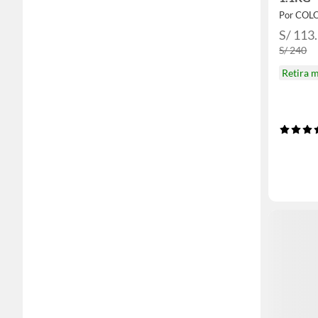
Por COL
S/ 113
S/ 240
Retira 