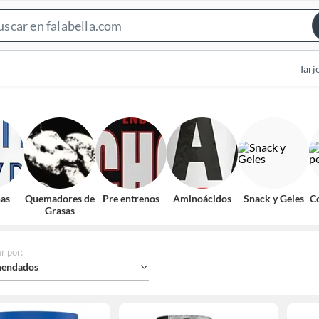
Search
Bar
Tarj
nas
Quemadores de
Pre entrenos
Aminoácidos
Snack y Geles
C
Grasas
r por
:
endados