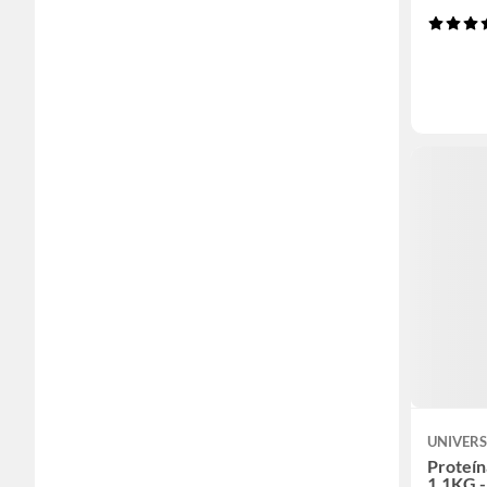
UNIVERS
Proteí
1.1KG -