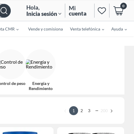
0
Hola
,
Mi
cuenta
Inicia sesión
eta CMR
Vende y comisiona
Venta telefónica
Ayuda
ontrol de peso
Energía y
Rendimiento
...
1
2
3
200