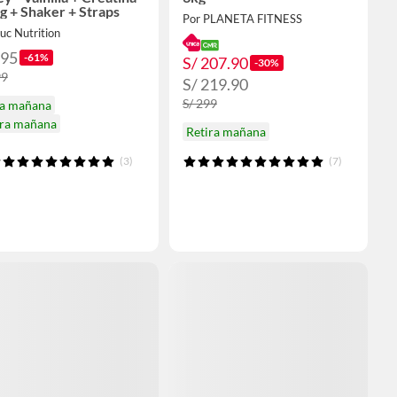
g + Shaker + Straps
Por PLANETA FITNESS
uc Nutrition
195
-61%
S/ 207.90
-30%
99
S/ 219.90
S/ 299
ga mañana
ira mañana
Retira mañana
(3)
(7)