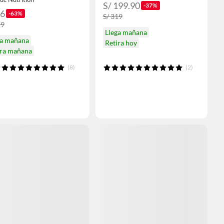
S/ 199.90
-37%
96
-63%
S/ 319
59
Llega mañana
ga mañana
Retira hoy
ira mañana
(8)
(2)