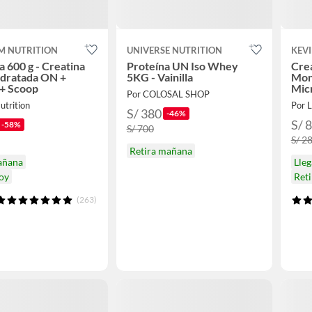
M NUTRITION
UNIVERSE NUTRITION
KEV
a 600 g - Creatina
Proteína UN Iso Whey
Crea
dratada ON +
5KG - Vainilla
Mon
 + Scoop
Mic
Por COLOSAL SHOP
utrition
Por L
S/ 380
-46%
S/ 
-58%
S/ 700
S/ 2
Retira mañana
añana
Lle
hoy
Ret
(263)