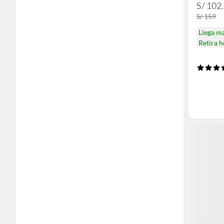
S/ 102
S/ 159
Llega m
Retira 