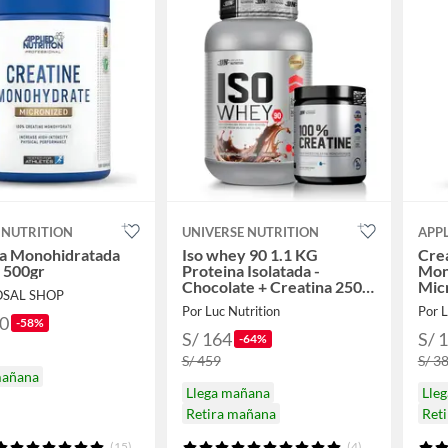
 NUTRITION
UNIVERSE NUTRITION
APPL
na Monohidratada
Iso whey 90 1.1 KG
Crea
 500gr
Proteina Isolatada -
Mon
Chocolate + Creatina 250
Micr
OSAL SHOP
G
Serv
Por Luc Nutrition
Por L
50
-58%
S/ 164
S/ 
-64%
S/ 459
S/ 3
mañana
Llega mañana
Lle
Retira mañana
Ret
(15)
(4)