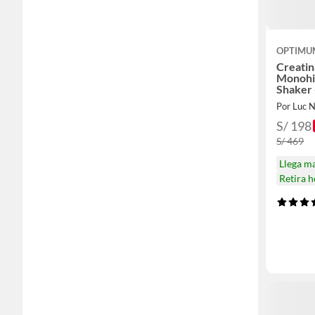
OPTIMU
Creatin
Monohi
Shaker
Por Luc N
S/ 198
S/ 469
Llega m
Retira 