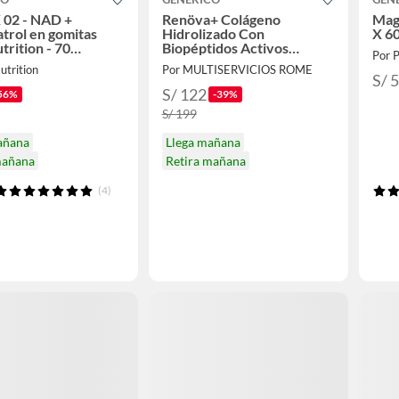
 02 - NAD +
Renöva+ Colágeno
Mag
trol en gomitas
Hidrolizado Con
X 6
rition - 70
Biopéptidos Activos
Por 
es Uva
Berries Original
utrition
Por MULTISERVICIOS ROME
S/ 
S/ 122
56%
-39%
S/ 199
añana
Llega mañana
mañana
Retira mañana
(4)