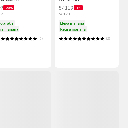
89
S/ 119
-25%
-1%
19
S/ 120
ío
gratis
Llega mañana
ira mañana
Retira mañana
(3)
(2)