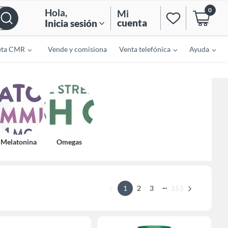
0
Hola
,
Mi
cuenta
Inicia sesión
eta CMR
Vende y comisiona
Venta telefónica
Ayuda
Melatonina
Omegas
...
1
2
3
153