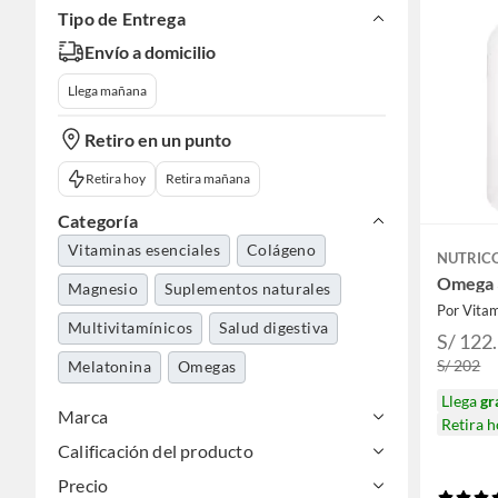
Tipo de Entrega
Envío a domicilio
Llega mañana
Retiro en un punto
Retira hoy
Retira mañana
Categoría
Vitaminas esenciales
Colágeno
NUTRIC
Omega 3
Magnesio
Suplementos naturales
Por Vita
Multivitamínicos
Salud digestiva
S/ 122
S/ 202
Melatonina
Omegas
Llega
gr
Marca
Retira 
Calificación del producto
Precio