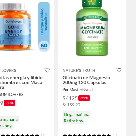
ILOVERS
NATURE'S TRUTH
tas energía y libido
Glicinato de Magnesio
a hombres con Maca
200mg 120 Capsulas
ra
Por MasterBrands
 GOMILOVERS
S/ 125
-22%
69
-30%
S/ 159.90
9
Llega mañana
ga mañana
Retira hoy
ra hoy
(2)
(1)