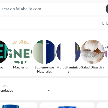
Search
Bar
Tarj
no
Magnesio
Suplementos
Multivitamínico
Salud Digestiva
Naturales
s
r por
:
endados