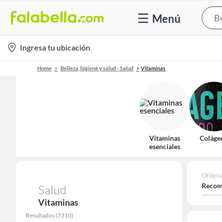
Menú
location-
Ingresa tu ubicación
icon
Home
Belleza, higiene y salud - Salud
Vitaminas
Vitaminas
Coláge
esenciales
Ordena
Recom
Salud
Vitaminas
Resultados
(
7310
)