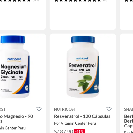
OST
NUTRICOST
SHA
to Magnesio - 90
Resveratrol - 120 Cápsulas
Ber
as
Berb
Por Vitamin Center Peru
Cap
min Center Peru
S/ 87.90
-48%
Por I