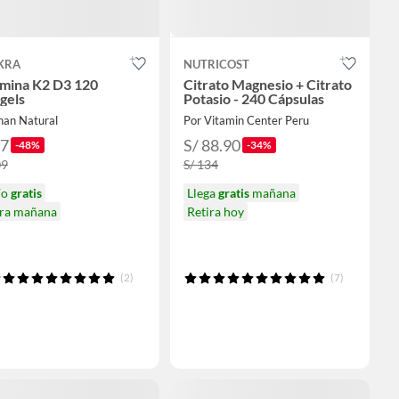
KRA
NUTRICOST
amina K2 D3 120
Citrato Magnesio + Citrato
gels
Potasio - 240 Cápsulas
nan Natural
Por Vitamin Center Peru
57
S/ 88.90
-48%
-34%
09
S/ 134
ío
gratis
Llega
gratis
mañana
ira mañana
Retira hoy
(2)
(7)