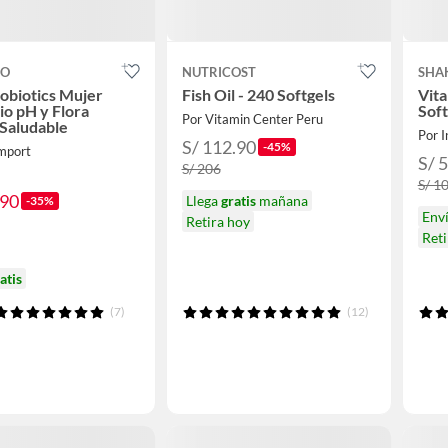
CO
NUTRICOST
SHA
obiotics Mujer
Fish Oil - 240 Softgels
Vit
rio pH y Flora
Soft
Por Vitamin Center Peru
 Saludable
Por I
S/ 112.90
-45%
Import
S/ 
S/ 206
S/ 1
.90
Llega
gratis
mañana
-35%
Env
Retira hoy
Ret
atis
(7)
(12)