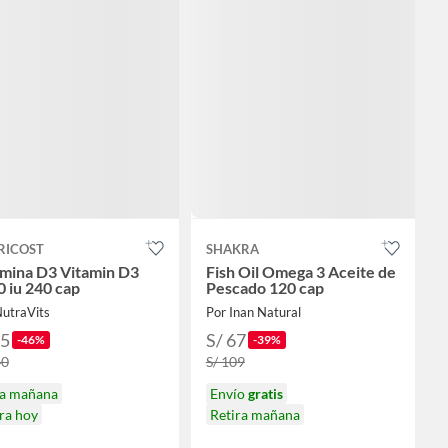
RICOST
SHAKRA
amina D3 Vitamin D3
Fish Oil Omega 3 Aceite de
 iu 240 cap
Pescado 120 cap
NutraVits
Por Inan Natural
75
S/ 67
-46%
-39%
40
S/ 109
ga mañana
Envío
gratis
ra hoy
Retira mañana