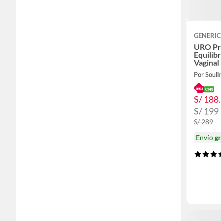
GENERI
URO Pr
Equilib
Vaginal
Por Soul
S/ 188
S/ 199
S/ 289
Envío
gr