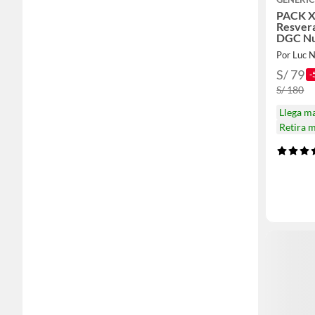
PACK X
Resvera
DGC Nut
unidad
Por Luc N
S/ 79
-
S/ 180
Llega m
Retira 