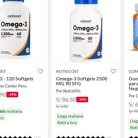
OST
NUTRICOST
GOM
 - 120 Softgels
Omega-3 Softgels 2500
Gomi
MG 90 SFG
par
min Center Peru
Neg
Por NutraVits
.90
-39%
Por
S/ 86.50
-39%
S/ 
S/ 142
atis
mañana
S/ 9
Llega mañana
hoy
Lle
Retira hoy
Reti
(84)
(8)