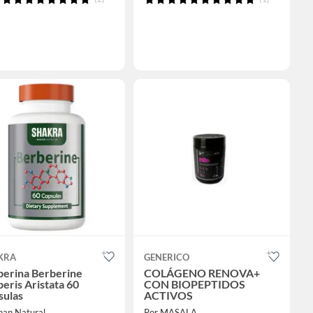
KRA
GENERICO
berina Berberine
COLÁGENO RENOVA+
eris Aristata 60
CON BIOPEPTIDOS
sulas
ACTIVOS
nan Natural
Por MASALA