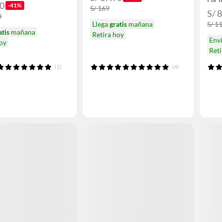
90
-41%
S/ 169
S/ 
0
Llega
gratis
mañana
S/ 1
atis
mañana
Retira hoy
Env
hoy
Ret
(1)
(4)