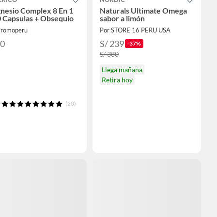
nesio Complex 8 En 1
Naturals Ultimate Omega
0 Capsulas + Obsequio
sabor a limón
Promoperu
Por STORE 16 PERU USA
50
S/ 239
-37%
S/ 380
Llega mañana
Retira hoy
(20)