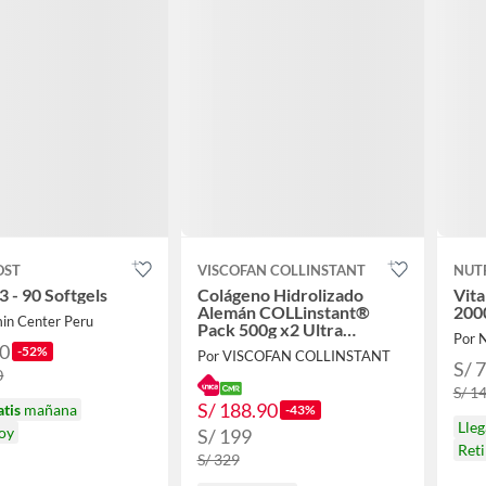
OST
VISCOFAN COLLINSTANT
NUT
 - 90 Softgels
Colágeno Hidrolizado
Vit
Alemán COLLinstant®
2000
min Center Peru
Pack 500g x2 Ultra
Por 
Premium Péptidos
90
-52%
Por VISCOFAN COLLINSTANT
Bioactivos
S/ 
0
S/ 1
S/ 188.90
atis
mañana
-43%
Lle
hoy
S/ 199
Reti
S/ 329