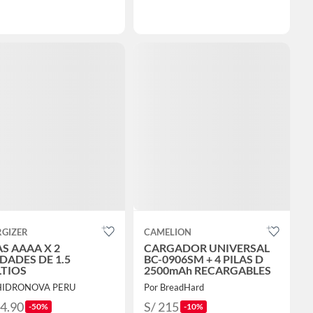
RGIZER
CAMELION
AS AAAA X 2
CARGADOR UNIVERSAL
DADES DE 1.5
BC-0906SM + 4 PILAS D
TIOS
2500mAh RECARGABLES
 HIDRONOVA PERU
Por BreadHard
24.90
S/ 215
-50%
-10%