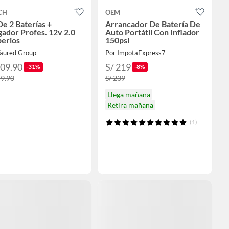
CH
OEM
De 2 Baterías +
Arrancador De Batería De
ador Profes. 12v 2.0
Auto Portátil Con Inflador
erios
150psi
Taured Group
Por ImpotaExpress7
309.90
S/ 219
-31%
-8%
49.90
S/ 239
Llega mañana
Retira mañana
(1)