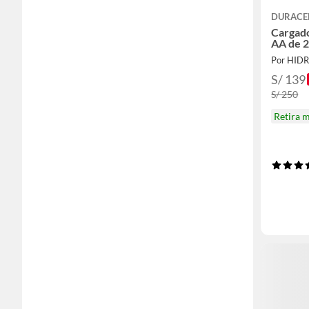
DURACE
Cargador
AA de 
Por HID
S/ 139
S/ 250
Retira 