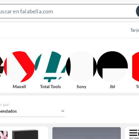
Search
Bar
Tarj
Maxell
Total Tools
Sony
Jbl
T
r por
:
endados