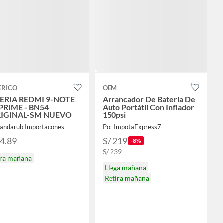
ERICO
OEM
ERIA REDMI 9-NOTE
Arrancador De Batería De
 PRIME - BN54
Auto Portátil Con Inflador
IGINAL-SM NUEVO
150psi
Sandarub Importacones
Por ImpotaExpress7
74.89
S/ 219
-8%
S/ 239
ira mañana
Llega mañana
Retira mañana