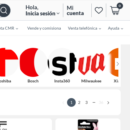
0
Hola
,
Mi
cuenta
Inicia sesión
eta CMR
Vende y comisiona
Venta telefónica
Ayuda
oshiba
Bosch
Insta360
Milwaukee
Xiaomi
...
1
2
3
36