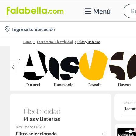
Menú
location-
Ingresa tu ubicación
icon
Home
Ferretería - Electricidad
Pilas y Baterías
Duracell
Panasonic
Dewalt
Baseus
Ordena
Recom
Electricidad
Pilas y Baterías
Resultados
(
1693
)
Filtro seleccionado