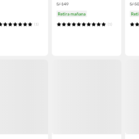
S/ 149
S/ 5
Retira mañana
Ret
(1)
(1)