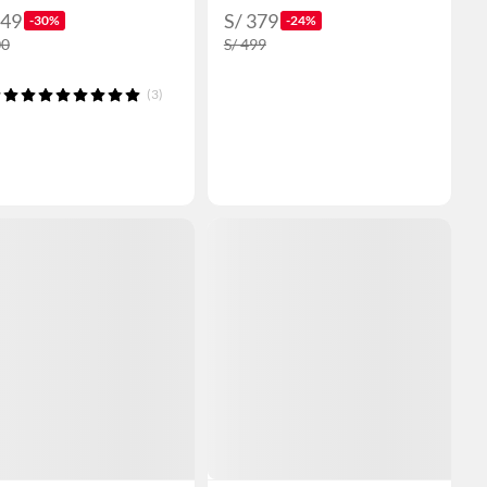
349
S/ 379
-30%
-24%
00
S/ 499
(3)