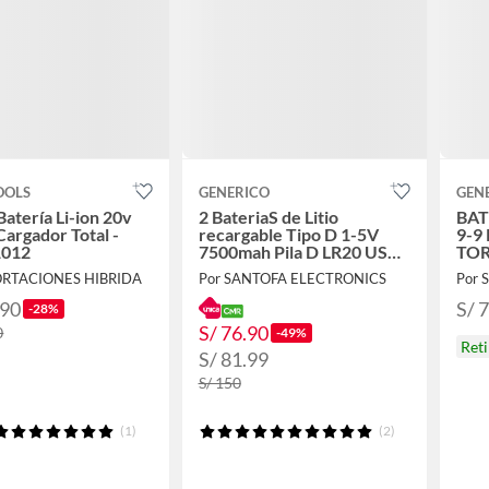
OOLS
GENERICO
GEN
Batería Li-ion 20v
2 BateriaS de Litio
BAT
Cargador Total -
recargable Tipo D 1-5V
9-9
1012
7500mah Pila D LR20 USB
TOR
C
ORTACIONES HIBRIDA
Por SANTOFA ELECTRONICS
Por 
.90
S/ 
-28%
S/ 76.90
0
-49%
Ret
S/ 81.99
S/ 150
(1)
(2)