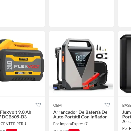
OEM
BAS
 Flexvolt 9.0 Ah
Arrancador De Batería De
Jum
V DCB609-B3
Auto Portátil Con Inflador
Port
Arr
 CENTER PERU
Por ImpotaExpress7