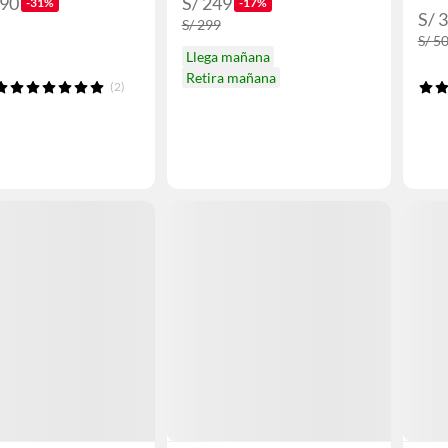
.90
S/ 249
-31%
-17%
S/ 
S/ 299
S/ 5
Llega mañana
Retira mañana
(2)