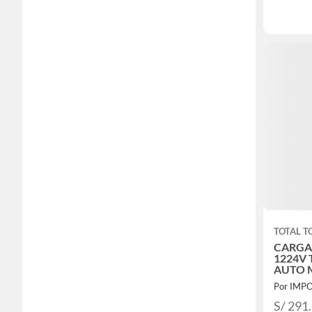
TOTAL T
CARGA
1224V
AUTO 
TBC16
Por IMP
S/ 291