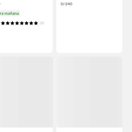
0
S/ 240
ira mañana
(8)