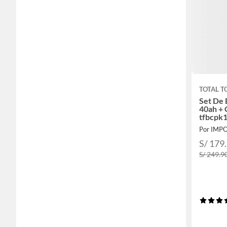
TOTAL T
Set De 
40ah + 
tfbcpk
Por IMP
S/ 179
S/ 249.9