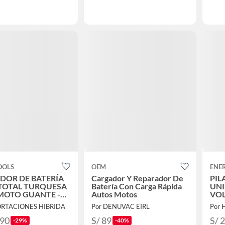
OOLS
OEM
ENE
DOR DE BATERÍA
Cargador Y Reparador De
PIL
 TOTAL TURQUESA
Batería Con Carga Rápida
UNI
MOTO GUANTE -
Autos Motos
VOL
01
ORTACIONES HIBRIDA
Por DENUVAC EIRL
Por
.90
S/ 89
S/ 
-29%
-40%