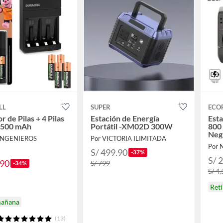
LL
SUPER
ECO
 de Pilas + 4 Pilas
Estación de Energía
Esta
2500 mAh
Portátil -XM02D 300W
800 
Neg
 INGENIEROS
Por VICTORIA ILIMITADA
Por 
S/ 499.90
-37%
S/ 
.90
S/ 799
-34%
S/ 4
Ret
mañana
(13)