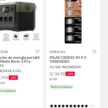
FLOW
DURACELL
ción de energía portátil
PILAS CR2032 3V X 5
Watts River 2 Pro -
UNIDADES
ro
Por SAE INGENIEROS
NESSOUL E.I.R.L.
S/ 34.90
-42%
2,999
-35%
S/ 60
,599
Retira mañana
ira mañana
(11)