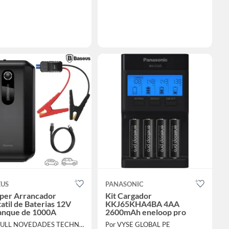
EUS
PANASONIC
per Arrancador
Kit Cargador
atil de Baterias 12V
KKJ65KHA4BA 4AA
anque de 1000A
2600mAh eneloop pro
Por FULL NOVEDADES TECHNOLOGY E.I.R.L.
Por VYSE GLOBAL PE