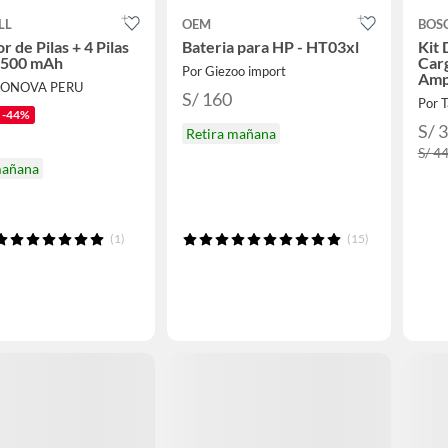
LL
OEM
BOS
 de Pilas + 4 Pilas
Bateria para HP - HT03xl
Kit 
2500 mAh
Carg
Por Giezoo import
Amp
RONOVA PERU
S/ 160
Por 
-44%
S/ 
Retira mañana
S/ 4
mañana
(1)
(15)