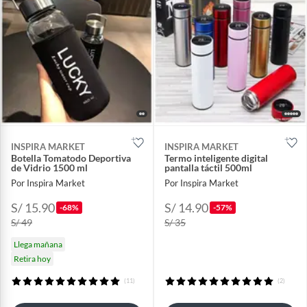
INSPIRA MARKET
INSPIRA MARKET
Botella Tomatodo Deportiva
Termo inteligente digital
de Vidrio 1500 ml
pantalla táctil 500ml
Por Inspira Market
Por Inspira Market
S/ 15.90
S/ 14.90
-68%
-57%
S/ 49
S/ 35
Llega mañana
Retira hoy
(11)
(2)