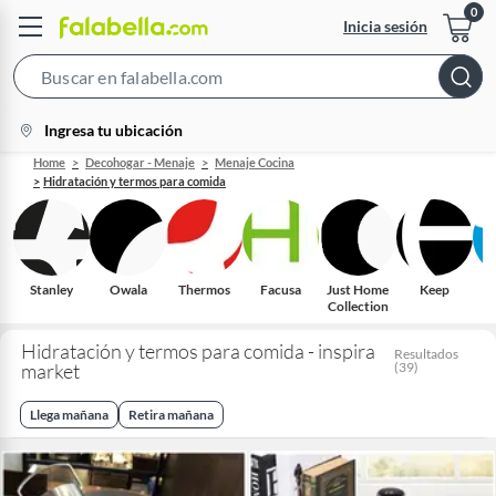
Inicia sesión
Search
Bar
location-
Ingresa tu ubicación
icon
Home
Decohogar - Menaje
Menaje Cocina
Hidratación y termos para comida
Stanley
Owala
Thermos
Facusa
Just Home
Keep
Collection
Hidratación y termos para comida - inspira
Resultados
market
(
39
)
Llega mañana
Retira mañana