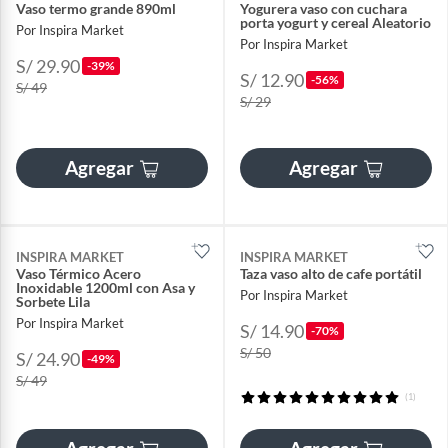
Vaso termo grande 890ml
Yogurera vaso con cuchara
porta yogurt y cereal Aleatorio
Por Inspira Market
Por Inspira Market
S/ 29.90
-39%
S/ 12.90
-56%
S/ 49
S/ 29
Agregar
Agregar
INSPIRA MARKET
INSPIRA MARKET
Vaso Térmico Acero
Taza vaso alto de cafe portátil
Inoxidable 1200ml con Asa y
Por Inspira Market
Sorbete Lila
Por Inspira Market
S/ 14.90
-70%
S/ 50
S/ 24.90
-49%
S/ 49
(1)