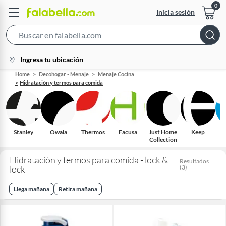
Inicia sesión
Search
Bar
location-
Ingresa tu ubicación
icon
Home
Decohogar - Menaje
Menaje Cocina
Hidratación y termos para comida
Stanley
Owala
Thermos
Facusa
Just Home
Keep
Collection
Hidratación y termos para comida - lock &
Resultados
lock
(
3
)
Llega mañana
Retira mañana