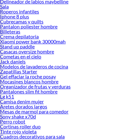
Delineador de labios maybelline
Camisetas de fútbol: pasión que se viste en cada partido
Sala
Las
camisetas de fútbol
son mucho más que una prenda deportiva. Representan
Roperos infantiles
Iphone 8 plus
identidad, orgullo y pasión por una selección o equipo nacional. Durante los
Cubrecamas y quilts
partidos, especialmente en competencias internacionales, vestir una
camiseta
Pantalon poliester hombre
de selección
permite expresar de forma clara el apoyo a un país sin necesidad de
Billeteras
decir una sola palabra. Un estadio lleno de hinchas usando
camisetas de
Crema depilatoria
Xiaomi power bank 30000mah
selecciones nacionales
crea un ambiente único y emocionante que todo fanático
Stand up paddle
del fútbol reconoce al instante.
Casacas oversize hombre
Cometas en el cielo
En Perú, el interés por las
camisetas oficiales de fútbol
crece cada año, no solo
Jack daniels
durante eliminatorias o mundiales, sino también en el día a día. Muchos
Modelos de lavaderos de cocina
aficionados eligen usar camisetas de fútbol como parte de su outfit casual,
Zapatillas Starter
combinándolas con jeans o zapatillas para un look urbano y deportivo.
Gel effaclar la roche posay
Mocasines blancos hombre
Para todos los fanáticos de la selección nacional, tenemos
camisetas de fútbol
Organizador de frutas y verduras
oficiales para hombres, mujeres y niños en las tallas que necesiten. Ya sea que
Pantalones slim fit hombre
Lg k51
quieras la
camiseta Perú
clásica o el diseño de visitante, tenemos variedad de
Camisa denim mujer
opciones para que compres tu favorita.
Aretes dorados largos
Mesas de marmol para comedor
También te ofrecemos camisetas del hincha universitario,
camiseta de Perú
y
Sony shake x70d
diseños coloridos para los equipos amateur que deseen crear una identidad.
Perro robot
Recuerda que también tenemos
polos deportivos unisex
,
zapatillas de fútbol
,
Cortinas roller duo
pantalones deportivos
y más para que combines tus prendas.
Tinte rojo violeta
Cuadros decorativos para sala
Camisetas oficiales de selecciones nacionales: más que una prenda