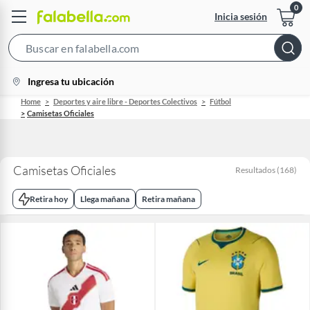
Inicia sesión
Search
Bar
location-
Ingresa tu ubicación
icon
Home
Deportes y aire libre - Deportes Colectivos
Fútbol
Camisetas Oficiales
Camisetas Oficiales
Resultados
(
168
)
Retira hoy
Llega mañana
Retira mañana