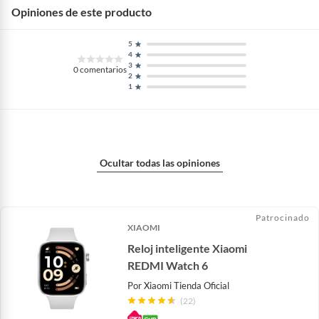
procesamiento (GHz)
Opiniones de este producto
5
Memoria RAM
4GB
4
3
0
comentarios
2
1
Ocultar todas las opiniones
Patrocinado
XIAOMI
Reloj inteligente Xiaomi
REDMI Watch 6
Por
Xiaomi Tienda Oficial
(22)