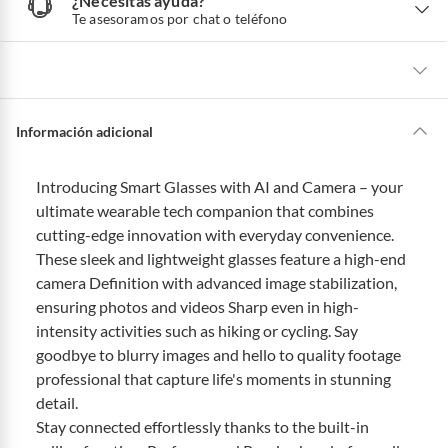
¿Necesitas ayuda?
¿
N
Te asesoramos por chat o teléfono
e
c
e
s
i
t
a
s
a
La mayoría de los productos tienen
30 días desde que los recibes para
y
u
hacer una devolución.
Información adicional
d
a
?
Sin embargo, tenemos categorías que cuentan con plazos diferentes,
otras con restricciones y algunas que no se pueden devolver ni cambiar.
Introducing Smart Glasses with AI and Camera – your
Conoce cuáles son:
ultimate wearable tech companion that combines
Productos vendidos por
Falabella, Tottus y otros vendedores tienen:
cutting-edge innovation with everyday convenience.
These sleek and lightweight glasses feature a high-end
48 horas: cemento, mezclas de hormigón, morteros, yeso y otros
productos para asfalto, hormigón, albañilería.
camera Definition with advanced image stabilization,
7 días: colchones y productos de combustión.
ensuring photos and videos Sharp even in high-
intensity activities such as hiking or cycling. Say
Productos vendidos por
Sodimac
tienen:
goodbye to blurry images and hello to quality footage
48 horas: cemento, mezclas de hormigón, morteros, yeso y otros
professional that capture life's moments in stunning
productos para asfalto.
detail.
7 días: productos eléctricos o a combustión, electrodomésticos,
Stay connected effortlessly thanks to the built-in
tecnología, línea blanca, colchones, muebles, bicicletas y