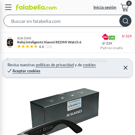
Inicia sesión
S
e
S/
329
a
XIAOMI
Reloj inteligente Xiaomi REDMI Watch 6
S/
339
r
4.6
(22)
Patrocinado
c
h
Home
Tecnología - Smartwatch y wearables
SmartWatch
Revisa nuestras
políticas de privacidad
y
de
cookies
B
C
Aceptar cookies
e
a
r
r
r
a
r