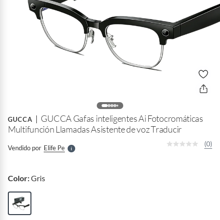
o
f
n
I
r
GUCCA Gafas inteligentes Ai Fotocromáticas
e
GUCCA
l
Multifunción Llamadas Asistente de voz Traducir
l
e
(0)
Vendido por
Elife Pe
S
Color:
Gris