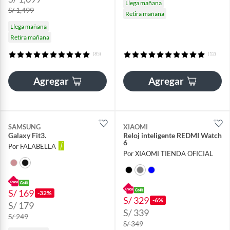
Llega mañana
S/ 1,499
Retira mañana
Llega mañana
Retira mañana
(85)
(12)
Agregar
Agregar
SAMSUNG
XIAOMI
Galaxy Fit3.
Reloj inteligente REDMI Watch
6
Por FALABELLA
Por XIAOMI TIENDA OFICIAL
S/ 169
-32%
S/ 329
-6%
S/ 179
S/ 339
S/ 249
S/ 349