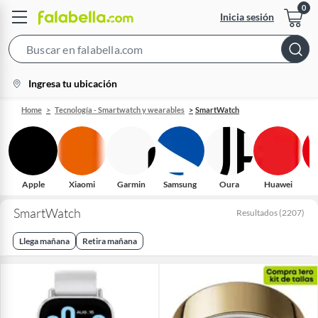
Inicia sesión
Search
Bar
location-
Ingresa tu ubicación
icon
Home
Tecnología - Smartwatch y wearables
SmartWatch
Apple
Xiaomi
Garmin
Samsung
Oura
Huawei
L
SmartWatch
Resultados
(
2207
)
Llega mañana
Retira mañana