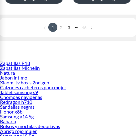
...
1
2
3
46
Zapatillas R18
Zapatillas Michelin
Natura
Jabon intimo
Xiaomi tv box s 2nd gen
Calzones cacheteros para mujer
Tablet samsung s9
Chompas navidenas
Redragon h710
Sandalias negras
Honor x8b
Samsung a14 5g
Babaria
Bolsos y mochilas deportivas
Abrigo rojo mujer
Samsung a15 5g