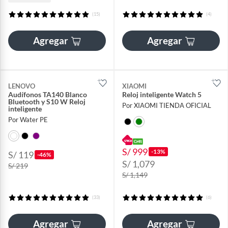
(15)
(4)
Agregar
Agregar
LENOVO
XIAOMI
Audífonos TA140 Blanco
Reloj inteligente Watch 5
Bluetooth y S10 W Reloj
Por XIAOMI TIENDA OFICIAL
inteligente
Por Water PE
S/ 999
-13%
S/ 119
-46%
S/ 1,079
S/ 219
S/ 1,149
(33)
(6)
Agregar
Agregar