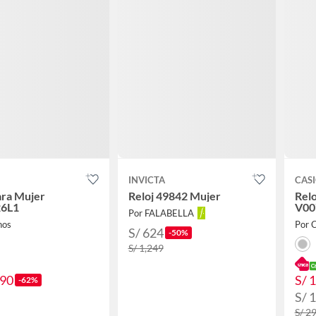
INVICTA
CAS
ara Mujer
Reloj 49842 Mujer
Relo
6L1
V00
Por FALABELLA
nos
Por 
S/ 624
-50%
S/ 1,249
.90
S/ 
-62%
S/ 
S/ 2