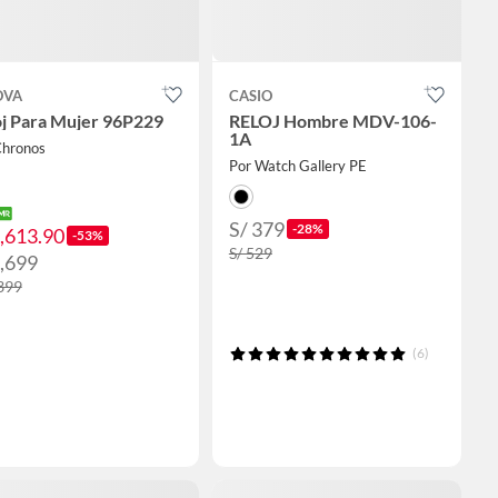
OVA
CASIO
oj Para Mujer 96P229
RELOJ Hombre MDV-106-
1A
Chronos
Por Watch Gallery PE
S/ 379
-28%
1,613.90
-53%
S/ 529
1,699
,399
(6)