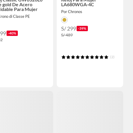
e gold De Acero
LA680WGA-4C
idable Para Mujer
Por Chronos
rono di Classe PE
S/ 299
-39%
499
-40%
S/ 489
32
(2)