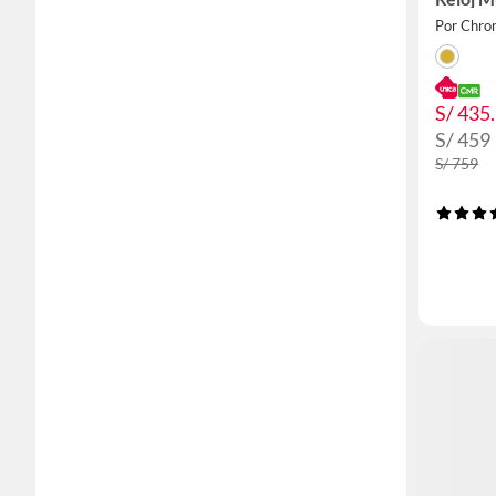
Por Chro
S/ 435
S/ 459
S/ 759