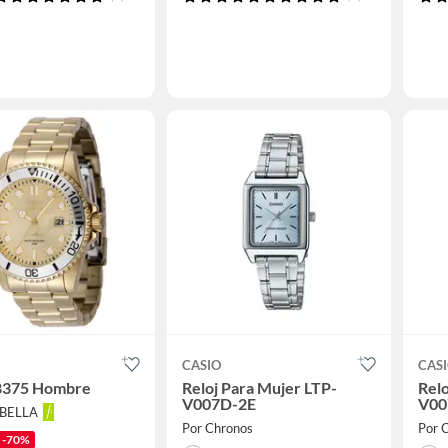
CASIO
CAS
48375 Hombre
Reloj Para Mujer LTP-
Relo
V007D-2E
V00
ABELLA
Por Chronos
Por 
-70%