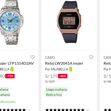
CASIO
CAS
Mujer LTP1314D2AV
Reloj LW2041A mujer
Rel
ABELLA
Por FALABELLA
Por 
.90
S/ 179
S/ 
-75%
-46%
S/ 329
S/ 3
añana
Llega mañana
mañana
Retira hoy
 180 minutos
(1)
(6)