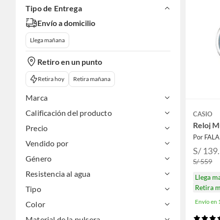
Tipo de Entrega
Envío a domicilio
Llega mañana
Retiro en un punto
Retira hoy
Retira mañana
Marca
Calificación del producto
CASIO
Reloj 
Precio
Por FAL
Vendido por
S/ 139
Género
S/ 559
Resistencia al agua
Llega m
Retira 
Tipo
Envío en
Color
Material de la pulsera