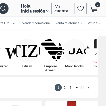
0
Hola
,
Mi
cuenta
Inicia sesión
eta CMR
Vende y comisiona
Venta telefónica
Ayuda
urren
Citizen
Emporio
Marc Jacobs
Skmei
Armani
...
1
2
3
84