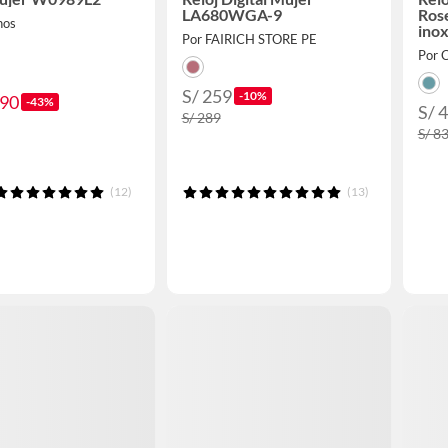
LA680WGA-9
Ros
nos
inox
Por FAIRICH STORE PE
Por C
S/ 259
-10%
.90
-43%
S/ 
S/ 289
S/ 8
(12)
(13)