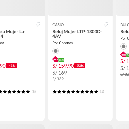
CASIO
BUL
ara Mujer La-
Reloj Mujer LTP-1303D-
Rel
-4
4AV
Por 
nos
Por Chronos
S/ 
.90
S/ 159.90
-43%
-53%
S/ 
S/ 169
S/ 3
S/ 339
(8)
(1)