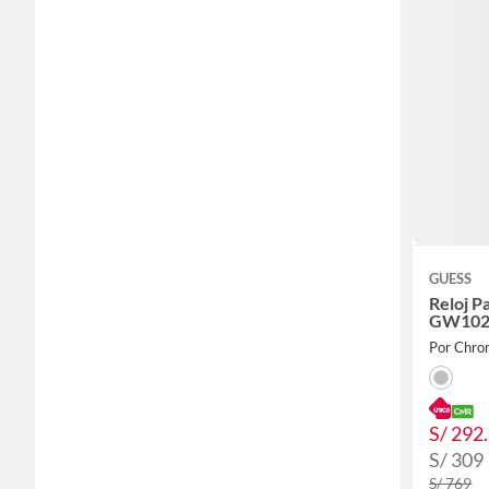
GUESS
Reloj P
GW102
Por Chro
S/ 292
S/ 309
S/ 769