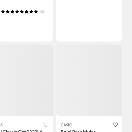
(6)
SS
CASIO
oj Classic GW0320L6
Reloj Para Mujer