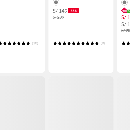
S/ 149
-38%
S/ 
S/ 239
S/ 
S/ 2
(10)
(9)