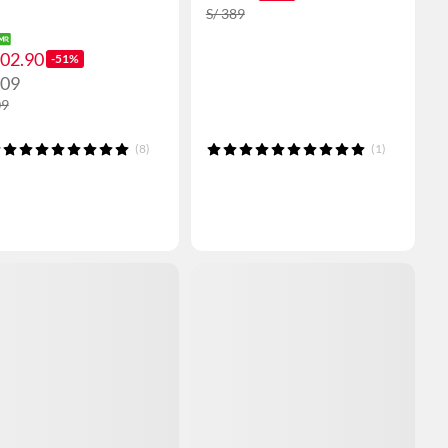
S/ 389
102.90
-51%
109
09
(8)
(1)