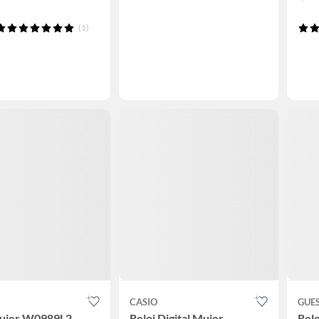
(1)
CASIO
GUE
Mujer W0989L2
Reloj Digital Mujer
Rel