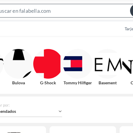
Search
Bar
Tarj
Bulova
G-Shock
Tommy Hilfiger
Basement
C
r por
:
endados