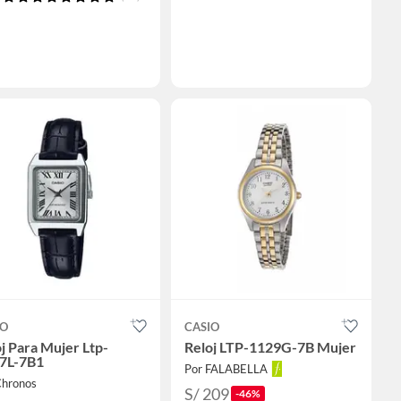
IO
CASIO
j Para Mujer Ltp-
Reloj LTP-1129G-7B Mujer
7L-7B1
Por FALABELLA
Chronos
S/ 209
-46%