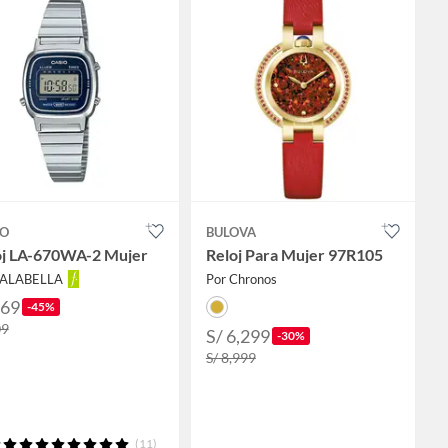
IO
BULOVA
oj LA-670WA-2 Mujer
Reloj Para Mujer 97R105
FALABELLA
Por Chronos
169
-45%
09
S/ 6,299
-30%
S/ 8,999
(11)