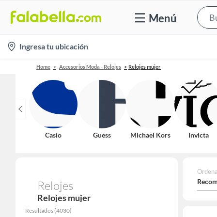
Menú
location-
Ingresa tu ubicación
icon
Home
Accesorios Moda - Relojes
Relojes mujer
Casio
Guess
Michael Kors
Invicta
Ordena
Recom
Relojes
Relojes mujer
Resultados
(
4030
)