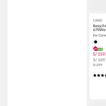
CASIO
Reloj P
670Wa
Por Chro
S/ 159
S/ 169
S/ 279