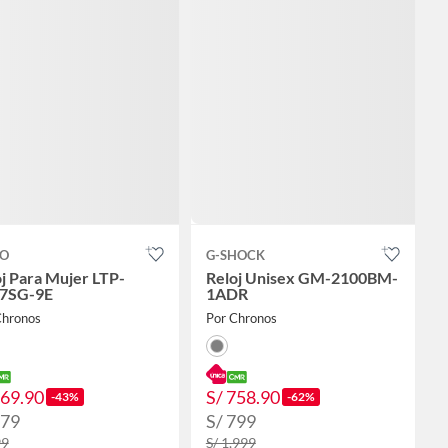
IO
G-SHOCK
j Para Mujer LTP-
Reloj Unisex GM-2100BM-
7SG-9E
1ADR
Chronos
Por Chronos
169.90
S/ 758.90
-43%
-62%
179
S/ 799
99
S/ 1,999