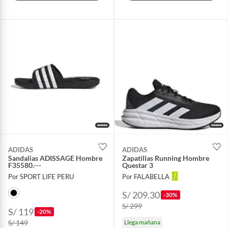
ADIDAS
ADIDAS
Sandalias ADISSAGE Hombre
Zapatillas Running Hombre
F35580.---
Questar 3
Por SPORT LIFE PERU
Por FALABELLA
S/ 209.30
-30%
S/ 299
S/ 119
-20%
S/ 149
Llega mañana