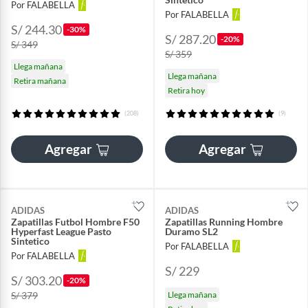
Por FALABELLA
Por FALABELLA
S/ 244.30
-30%
S/ 287.20
-20%
S/ 349
S/ 359
Llega mañana
Llega mañana
Retira mañana
Retira hoy
(208)
(9)
Agregar
Agregar
ADIDAS
ADIDAS
Zapatillas Futbol Hombre F50
Zapatillas Running Hombre
Hyperfast League Pasto
Duramo SL2
Sintetico
Por FALABELLA
Por FALABELLA
S/ 229
S/ 303.20
-20%
S/ 379
Llega mañana