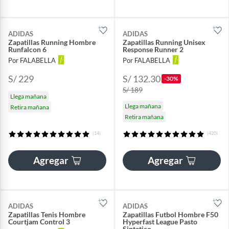
ADIDAS
ADIDAS
Zapatillas Running Hombre
Zapatillas Running Unisex
Runfalcon 6
Response Runner 2
Por FALABELLA
Por FALABELLA
S/ 229
S/ 132.30
-30%
S/ 189
Llega mañana
Llega mañana
Retira mañana
Retira mañana
(14)
(420)
Agregar
Agregar
ADIDAS
ADIDAS
Zapatillas Tenis Hombre
Zapatillas Futbol Hombre F50
Courtjam Control 3
Hyperfast League Pasto
Sintetico