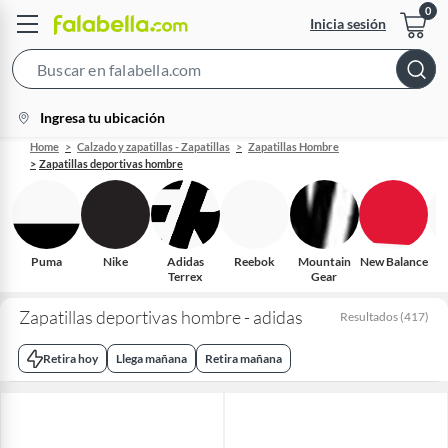
Inicia sesión
Search
Bar
location-
Ingresa tu ubicación
icon
Home
Calzado y zapatillas - Zapatillas
Zapatillas Hombre
Zapatillas deportivas hombre
Puma
Nike
Adidas
Reebok
Mountain
New Balance
Terrex
Gear
Zapatillas deportivas hombre - adidas
Resultados
(
417
)
Retira hoy
Llega mañana
Retira mañana