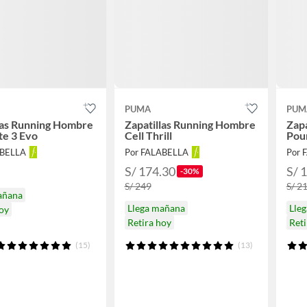
PUMA
PUM
las Running Hombre
Zapatillas Running Hombre
Zap
ite 3 Evo
Cell Thrill
Pou
ABELLA
Por FALABELLA
Por 
S/ 174.30
S/ 
-30%
S/ 249
S/ 2
añana
Llega mañana
Lle
hoy
Retira hoy
Reti
(15)
(13)