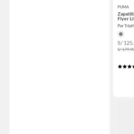
PUMA
Zapatil
Flyer L
Por Triat
S/ 125
S/ 179.9