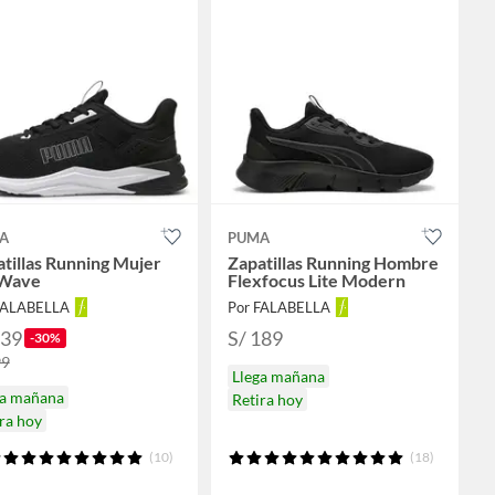
A
PUMA
tillas Running Mujer
Zapatillas Running Hombre
 Wave
Flexfocus Lite Modern
FALABELLA
Por FALABELLA
139
S/ 189
-30%
99
Llega mañana
ga mañana
Retira hoy
ra hoy
(10)
(18)