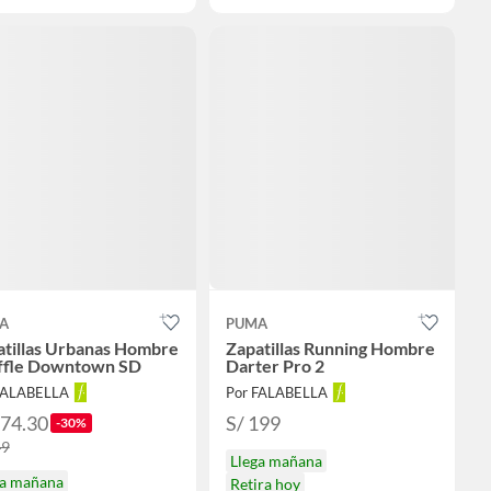
A
PUMA
atillas Urbanas Hombre
Zapatillas Running Hombre
ffle Downtown SD
Darter Pro 2
FALABELLA
Por FALABELLA
174.30
S/ 199
-30%
49
Llega mañana
ga mañana
Retira hoy