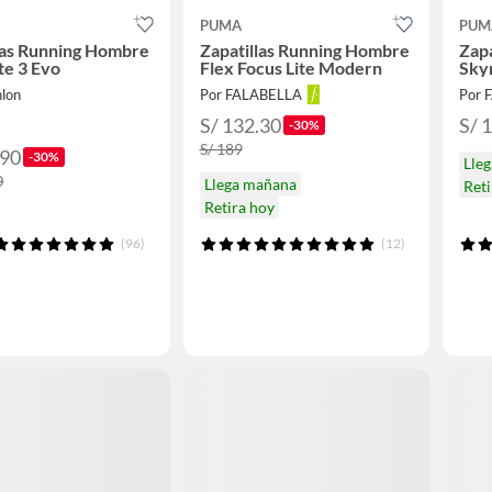
PUMA
PUM
las Running Hombre
Zapatillas Running Hombre
Zap
ite 3 Evo
Flex Focus Lite Modern
Skyr
hlon
Por FALABELLA
Por 
S/ 132.30
S/ 
-30%
S/ 189
.90
-30%
Lle
0
Llega mañana
Reti
Retira hoy
(96)
(12)