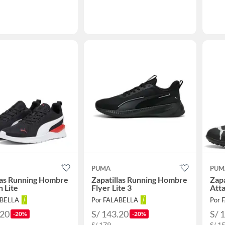
PUMA
PUM
las Running Hombre
Zapatillas Running Hombre
Zapa
 Lite
Flyer Lite 3
Atta
ABELLA
Por FALABELLA
Por 
.20
S/ 143.20
S/ 
-20%
-20%
S/ 179
S/ 1