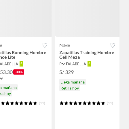
A
PUMA
atillas Running Hombre
Zapatillas Training Hombre
nce Lite
Cell Meza
FALABELLA
Por FALABELLA
153.30
S/ 329
-30%
19
Llega mañana
ga mañana
Retira hoy
ra hoy
(11)
(11)