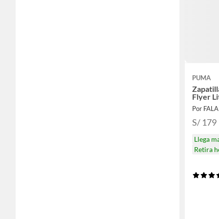
PUMA
Zapatil
Flyer L
Por FAL
S/ 179
Llega m
Retira 