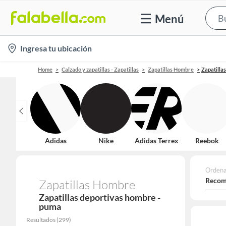
Menú
location-
Ingresa tu ubicación
icon
Home
Calzado y zapatillas - Zapatillas
Zapatillas Hombre
Zapatilla
Adidas
Nike
Adidas Terrex
Reebok
Ordena
Recom
Zapatillas Hombre
Zapatillas deportivas hombre -
puma
Resultados
(
299
)