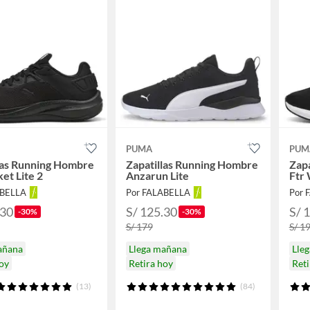
PUMA
PUM
las Running Hombre
Zapatillas Running Hombre
Zapa
et Lite 2
Anzarun Lite
Ftr
ABELLA
Por FALABELLA
Por 
.30
S/ 125.30
S/ 
-30%
-30%
S/ 179
S/ 1
añana
Llega mañana
Lle
hoy
Retira hoy
Reti
(13)
(84)