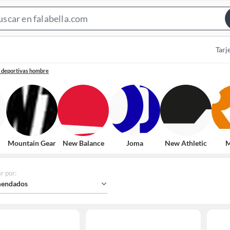
Search
Bar
Tarj
s deportivas hombre
Mountain Gear
New Balance
Joma
New Athletic
M
r por
:
endados