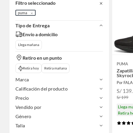
Filtro seleccionado
puma
Tipo de Entrega
Envío a domicilio
Llega mañana
Retiro en un punto
PUMA
Retira hoy
Retira mañana
Zapatil
Skyrock
Marca
Por FAL
Calificación del producto
S/ 139
S/ 199
Precio
Llega m
Vendido por
Retira 
Género
Talla