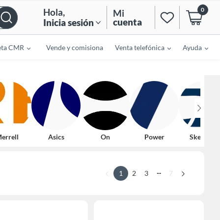
0
Hola
,
Mi
cuenta
Inicia sesión
eta CMR
Vende y comisiona
Venta telefónica
Ayuda
errell
Asics
On
Power
Skechers
...
1
2
3
7