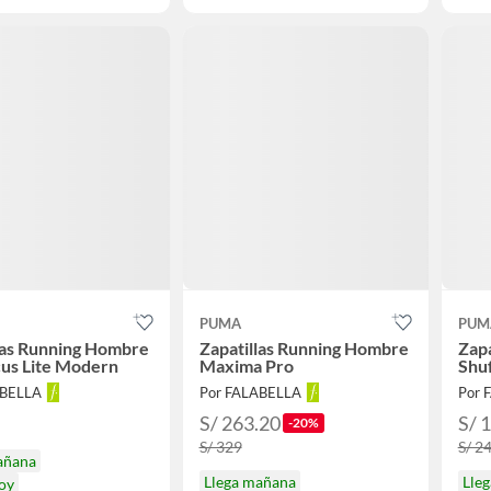
PUMA
PUM
las Running Hombre
Zapatillas Running Hombre
Zap
us Lite Modern
Maxima Pro
Shu
ABELLA
Por FALABELLA
Por 
S/ 263.20
S/ 
-20%
S/ 329
S/ 2
añana
Llega mañana
Lle
hoy