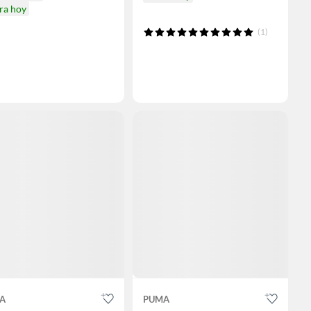
ra hoy
(1)
A
PUMA