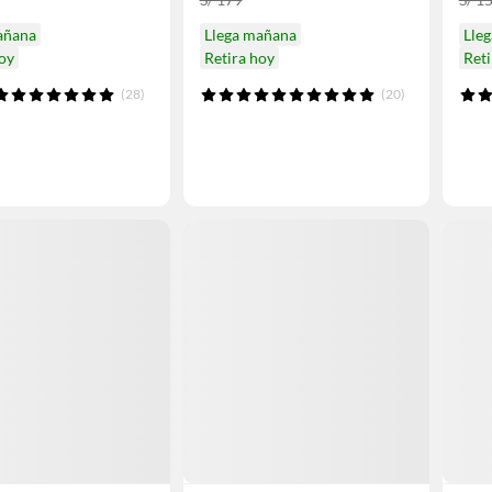
añana
Llega mañana
Lle
hoy
Retira hoy
Reti
(28)
(20)