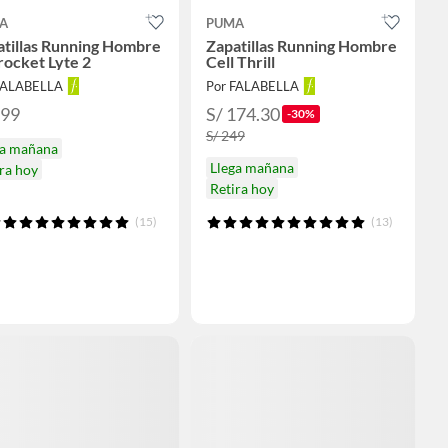
A
PUMA
atillas Running Hombre
Zapatillas Running Hombre
ocket Lyte 2
Cell Thrill
FALABELLA
Por FALABELLA
199
S/ 174.30
-30%
S/ 249
ga mañana
Llega mañana
ra hoy
Retira hoy
(15)
(13)