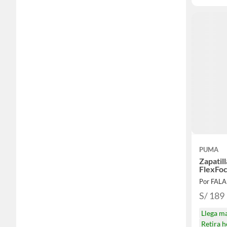
PUMA
Zapatil
FlexFoc
Por FAL
S/ 189
Llega m
Retira 