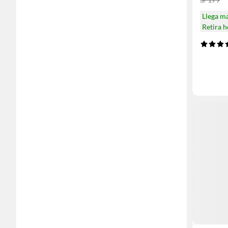
Llega m
Retira 