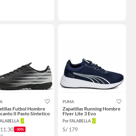
A
PUMA
tillas Futbol Hombre
Zapatillas Running Hombre
canto II Pasto Sintetico
Flyer Lite 3 Evo
FALABELLA
Por FALABELLA
111.30
S/ 179
-30%
59