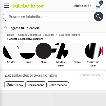
Inicia sesión
Search
Bar
location-
Ingresa tu ubicación
icon
Home
Calzado y zapatillas - Zapatillas
Zapatillas Hombre
Zapatillas deportivas hombre
Adidas
Puma
Nike
Adidas
Reebok
Mountain
New
Terrex
Gear
Zapatillas deportivas hombre
Resultados
(
3972
)
Retira hoy
Llega mañana
Retira mañana