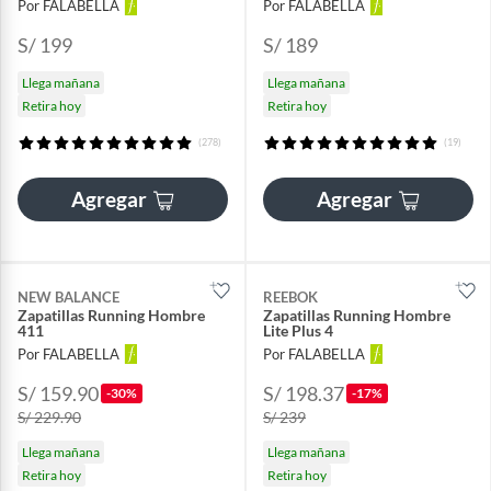
Por FALABELLA
Por FALABELLA
S/ 199
S/ 189
Llega mañana
Llega mañana
Retira hoy
Retira hoy
(278)
(19)
Agregar
Agregar
NEW BALANCE
REEBOK
Zapatillas Running Hombre
Zapatillas Running Hombre
411
Lite Plus 4
Por FALABELLA
Por FALABELLA
S/ 159.90
S/ 198.37
-30%
-17%
S/ 229.90
S/ 239
Llega mañana
Llega mañana
Retira hoy
Retira hoy