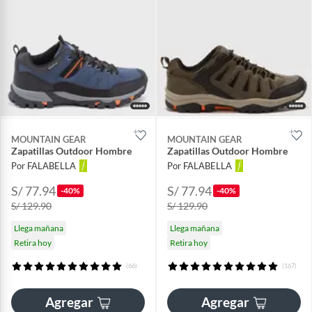
MOUNTAIN GEAR
MOUNTAIN GEAR
Zapatillas Outdoor Hombre
Zapatillas Outdoor Hombre
Por FALABELLA
Por FALABELLA
S/ 77.94
S/ 77.94
-40%
-40%
S/ 129.90
S/ 129.90
Llega mañana
Llega mañana
Retira hoy
Retira hoy
(66)
(167)
Agregar
Agregar