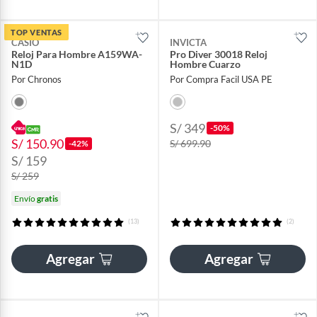
TOP VENTAS
CASIO
INVICTA
Reloj Para Hombre A159WA-
Pro Diver 30018 Reloj
N1D
Hombre Cuarzo
Por Chronos
Por Compra Facil USA PE
S/ 349
-50%
S/ 150.90
S/ 699.90
-42%
S/ 159
S/ 259
Envío
gratis
(13)
(2)
Agregar
Agregar