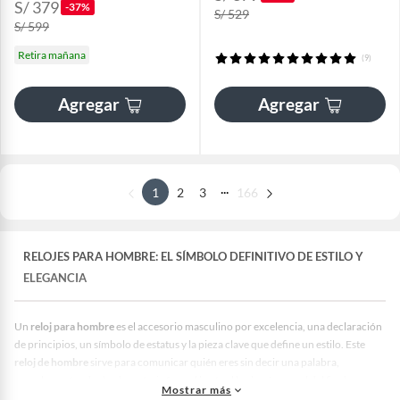
S/ 379
-37%
S/ 529
S/ 599
Retira mañana
(9)
Agregar
Agregar
...
1
2
3
166
RELOJES PARA HOMBRE: EL SÍMBOLO DEFINITIVO DE ESTILO Y
ELEGANCIA
Un
reloj para hombre
es el accesorio masculino por excelencia, una declaración
de principios, un símbolo de estatus y la pieza clave que define un estilo. Este
reloj de hombre
sirve para comunicar quién eres sin decir una palabra,
complementando desde un traje formal hasta el look más casual del fin de
Mostrar más
semana.