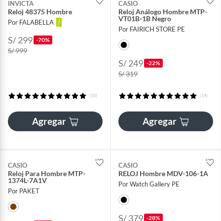
INVICTA
CASIO
Reloj 48375 Hombre
Reloj Análogo Hombre MTP-
VT01B-1B Negro
Por FALABELLA
Por FAIRICH STORE PE
S/ 299
-70%
S/ 999
S/ 249
-22%
S/ 319
(10)
(14)
Agregar
Agregar
CASIO
CASIO
Reloj Para Hombre MTP-
RELOJ Hombre MDV-106-1A
1374L-7A1V
Por Watch Gallery PE
Por PAKET
S/ 379
-28%