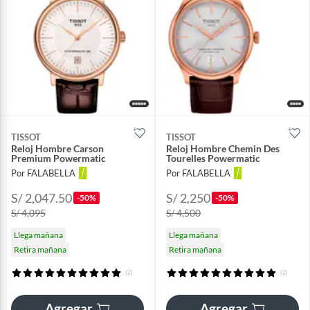
TISSOT
TISSOT
Reloj Hombre Carson
Reloj Hombre Chemin Des
Premium Powermatic
Tourelles Powermatic
Por FALABELLA
Por FALABELLA
S/ 2,047.50
S/ 2,250
-50%
-50%
S/ 4,095
S/ 4,500
Llega mañana
Llega mañana
Retira mañana
Retira mañana
(2)
(2)
Agregar
Agregar