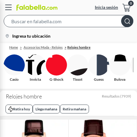
Inicia sesión
Search
Bar
location-
Ingresa tu ubicación
icon
Home
Accesorios Moda - Relojes
Relojes hombre
Casio
Invicta
G-Shock
Tissot
Guess
Bulova
Relojes hombre
Resultados
(
7939
)
Retira hoy
Llega mañana
Retira mañana