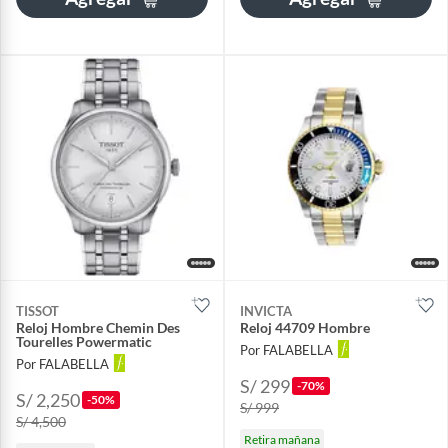
TISSOT
INVICTA
Reloj Hombre Chemin Des
Reloj 44709 Hombre
Tourelles Powermatic
Por FALABELLA
Por FALABELLA
S/ 299
-70%
S/ 2,250
-50%
S/ 999
S/ 4,500
Retira mañana