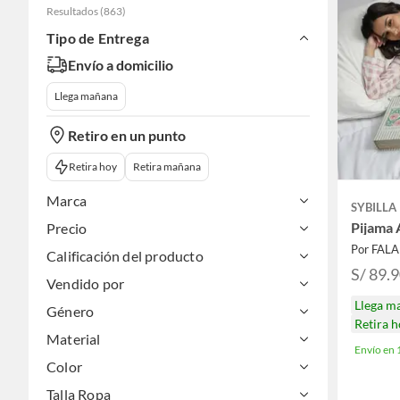
Resultados
(
863
)
Tipo de Entrega
Envío a domicilio
Llega mañana
Retiro en un punto
Retira hoy
Retira mañana
Marca
SYBILLA
Pijama 
Precio
Por FAL
Calificación del producto
S/ 89.
Vendido por
Llega m
Género
Retira 
Material
Envío en
Color
Talla Ropa