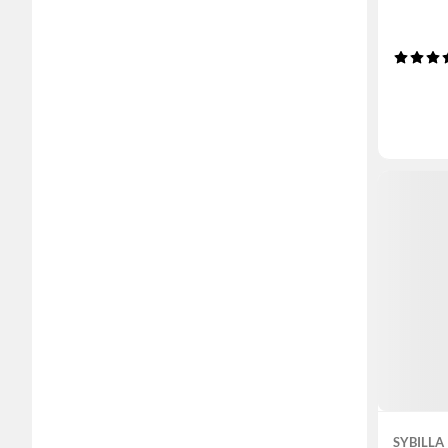
SYBILLA