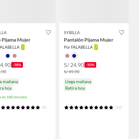
LLA
SYBILLA
o Pijama Mujer
Pantalón Pijama Mujer
FALABELLA
Por FALABELLA
24.90
S/ 24.90
-38%
-50%
9.90
S/ 49.90
ga mañana
Llega mañana
ra hoy
Retira hoy
o en 180 minutos
(4)
(24)