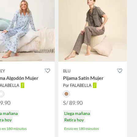
NEY
BLU
ama Algodón Mujer
Pijama Satín Mujer
FALABELLA
Por FALABELLA
99.90
S/ 89.90
ga mañana
Llega mañana
ra hoy
Retira hoy
o en 180 minutos
Envío en 180 minutos