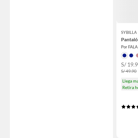
SYBILLA
Pantaló
Por FAL
S/ 19.
S/ 49.90
Llega m
Retira 