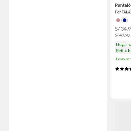
Pantaló
Por FAL
S/ 34.
S/ 49.90
Llega m
Retira 
Envío en