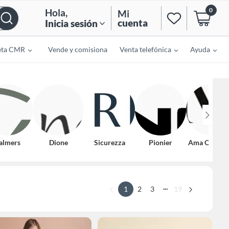
0
Hola
,
Mi
cuenta
Inicia sesión
eta CMR
Vende y comisiona
Venta telefónica
Ayuda
almers
Dione
Sicurezza
Pionier
Ama Outfitte
...
1
2
3
19