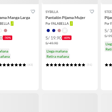
SYBILLA
STE
jama Manga Larga
Pantalón Pijama Mujer
Pija
ABELLA
Por FALABELLA
Por 
S/ 
S/ 9
90
S/ 19.90
-50%
-60%
S/ 49.90
Lle
Ret
añana
Llega mañana
mañana
Retira mañana
(43)
(51)