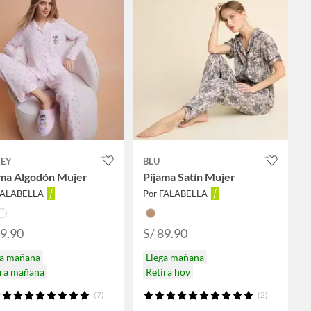
NEY
BLU
ama Algodón Mujer
Pijama Satín Mujer
FALABELLA
Por FALABELLA
99.90
S/ 89.90
ga mañana
Llega mañana
ira mañana
Retira hoy
(7)
(2)