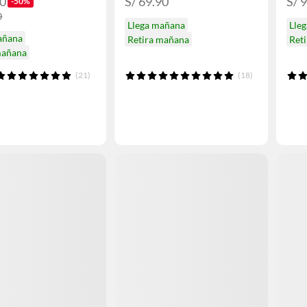
90
S/ 69.90
S/ 
-50%
0
Llega mañana
Lle
añana
Retira mañana
Ret
mañana
(21)
(18)