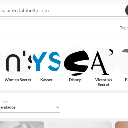
Search
Bar
Tarj
Women Secret
Kayser
Disney
Victoria's
P
Secret
r por
:
endados