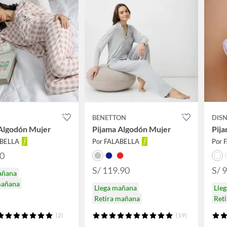
BENETTON
DIS
Algodón Mujer
Pijama Algodón Mujer
Pij
ABELLA
Por FALABELLA
Por 
90
S/ 119.90
S/ 
añana
mañana
Llega mañana
Lle
Retira mañana
Ret
(2)
(19)