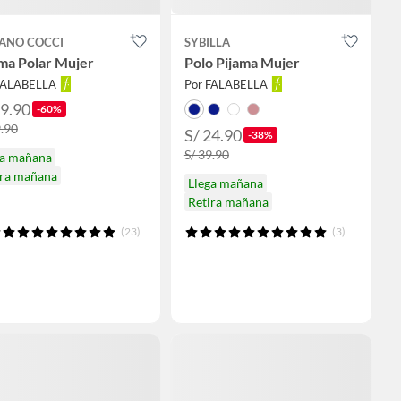
FANO COCCI
SYBILLA
ma Polar Mujer
Polo Pijama Mujer
FALABELLA
Por FALABELLA
39.90
-60%
9.90
S/ 24.90
-38%
S/ 39.90
ga mañana
ira mañana
Llega mañana
Retira mañana
(23)
(3)