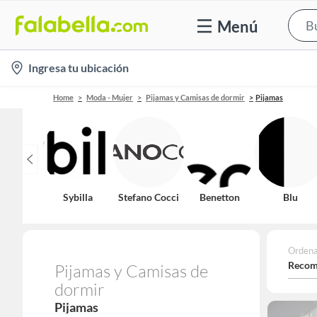
Menú
location-
Ingresa tu ubicación
icon
Home
Moda - Mujer
Pijamas y Camisas de dormir
Pijamas
Sybilla
Stefano Cocci
Benetton
Blu
Ordena
Recom
Pijamas y Camisas de
dormir
Pijamas