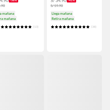
24.90
S/ 34.90
-38%
-42%
9.90
S/ 59.90
ga mañana
Llega mañana
ira mañana
Retira mañana
(13)
(38)