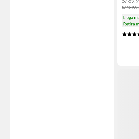
S/ 69.
S/ 139.9
Llega m
Retira 