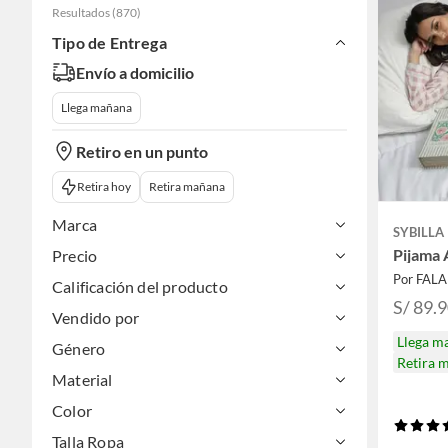
Resultados
(
870
)
Tipo de Entrega
Envío a domicilio
Llega mañana
Retiro en un punto
Retira hoy
Retira mañana
Marca
SYBILLA
Pijama 
Precio
Por FAL
Calificación del producto
S/ 89.
Vendido por
Llega m
Género
Retira 
Material
Color
Talla Ropa