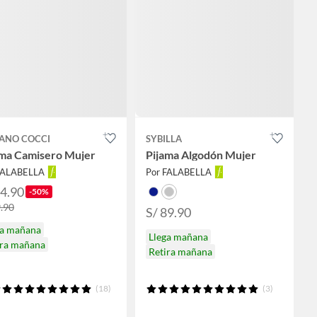
FANO COCCI
SYBILLA
ama Camisero Mujer
Pijama Algodón Mujer
FALABELLA
Por FALABELLA
34.90
-50%
9.90
S/ 89.90
ga mañana
Llega mañana
ira mañana
Retira mañana
(18)
(3)