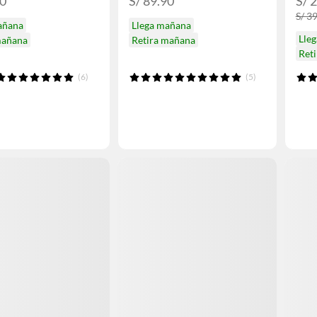
90
S/ 89.90
S/ 
S/ 3
añana
Llega mañana
Lle
mañana
Retira mañana
Ret
(6)
(5)