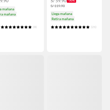
99.90
S/ 59.90
-50%
S/ 119.90
ga mañana
Llega mañana
ira mañana
Retira mañana
(8)
(21)