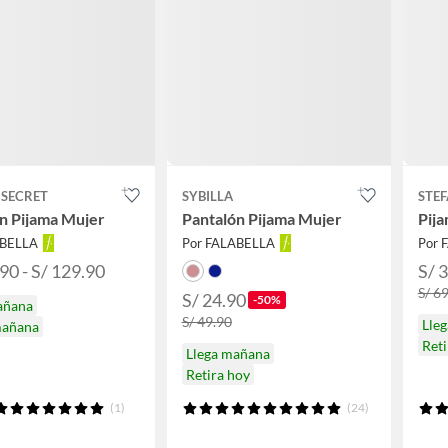
SECRET
SYBILLA
STE
n Pijama Mujer
Pantalón Pijama Mujer
Pij
ABELLA
Por FALABELLA
Por 
90 - S/ 129.90
S/ 
S/ 6
S/ 24.90
-50%
añana
S/ 49.90
Lle
mañana
Ret
Llega mañana
Retira hoy
(1)
(24)