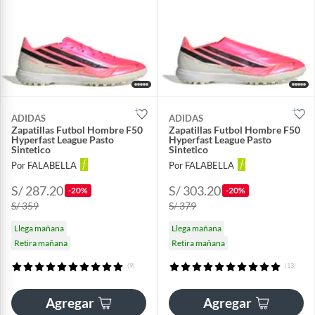
ADIDAS
ADIDAS
Zapatillas Futbol Hombre F50
Zapatillas Futbol Hombre F50
Hyperfast League Pasto
Hyperfast League Pasto
Sintetico
Sintetico
Por FALABELLA
Por FALABELLA
S/ 287.20
S/ 303.20
-20%
-20%
S/ 359
S/ 379
Llega mañana
Llega mañana
Retira mañana
Retira mañana
(9)
(13)
Agregar
Agregar