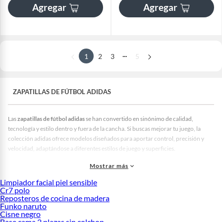
Agregar
Agregar
...
1
2
3
5
ZAPATILLAS DE FÚTBOL ADIDAS
Las
zapatillas de fútbol adidas
se han convertido en sinónimo de calidad,
tecnología y estilo dentro y fuera de la cancha. Si buscas mejorar tu juego, la
colección adidas ofrece modelos diseñados para aportar control, precisión y
velocidad, adaptándose a diferentes estilos de juego y superficies.
Zapatillas de Fútbol Adidas en Oferta
Mostrar más
Las
zapatillas de futbol adidas
son una de las opciones más buscadas por
Limpiador facial piel sensible
jugadores peruanos, ya sea para entrenar, competir o disfrutar un partido de fin
Cr7 polo
de semana. La marca combina tecnología, durabilidad y diseño en cada modelo.
Reposteros de cocina de madera
Funko naruto
Elegir bien tu calzado marca la diferencia en cancha, y adidas tiene una opción
Cisne negro
para cada tipo de jugador.
Base cama 2 plazas sin colchon