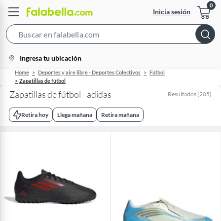
Inicia sesión
Search
Bar
location-
Ingresa tu ubicación
icon
Home
Deportes y aire libre - Deportes Colectivos
Fútbol
Zapatillas de fútbol
Zapatillas de fútbol - adidas
Resultados
(
205
)
Retira hoy
Llega mañana
Retira mañana