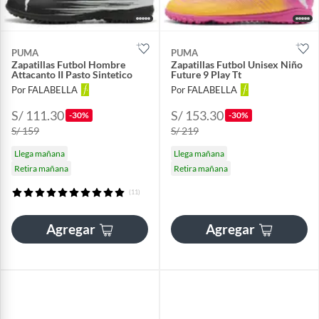
PUMA
PUMA
Zapatillas Futbol Hombre
Zapatillas Futbol Unisex Niño
Attacanto II Pasto Sintetico
Future 9 Play Tt
Por FALABELLA
Por FALABELLA
S/ 111.30
S/ 153.30
-30%
-30%
S/ 159
S/ 219
Llega mañana
Llega mañana
Retira mañana
Retira mañana
(11)
Agregar
Agregar