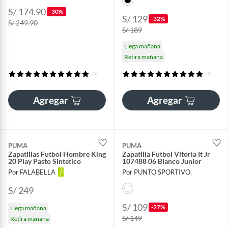
S/ 174.90
-30%
S/ 129
-32%
S/ 249.90
S/ 189
Llega mañana
Retira mañana
(5)
(2)
Agregar
Agregar
PUMA
PUMA
Zapatillas Futbol Hombre King
Zapatilla Futbol Vitoria It Jr
20 Play Pasto Sintetico
107488 06 Blanco Junior
Por FALABELLA
Por PUNTO SPORTIVO.
S/ 249
S/ 109
-27%
Llega mañana
S/ 149
Retira mañana