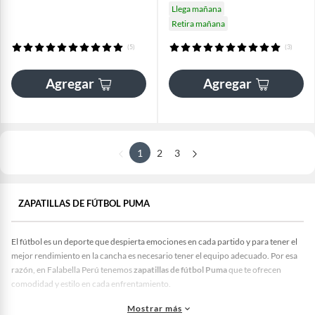
Llega mañana
Retira mañana
(5)
(3)
Agregar
Agregar
1
2
3
ZAPATILLAS DE FÚTBOL PUMA
El fútbol es un deporte que despierta emociones en cada partido y para tener el
mejor rendimiento en la cancha es necesario tener el equipo adecuado. Por esa
razón, en Falabella Perú
tenemos
zapatillas de fútbol Puma
que te ofrecen
comodidad y estilo en cada enfrentamiento.
En nuestro catálogo encontrarás una amplia colección de
zapatillas Puma
Mostrar más