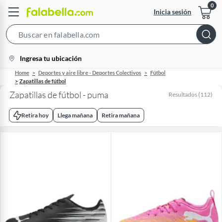
Inicia sesión
Search
Bar
location-
Ingresa tu ubicación
icon
Home
Deportes y aire libre - Deportes Colectivos
Fútbol
Zapatillas de fútbol
Zapatillas de fútbol - puma
Resultados
(
112
)
Retira hoy
Llega mañana
Retira mañana