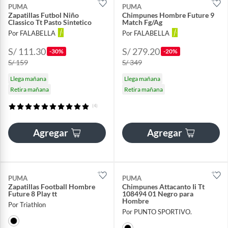
PUMA
PUMA
Zapatillas Futbol Niño
Chimpunes Hombre Future 9
Classico Tt Pasto Sintetico
Match Fg/Ag
Por FALABELLA
Por FALABELLA
S/ 111.30
S/ 279.20
-30%
-20%
S/ 159
S/ 349
Llega mañana
Llega mañana
Retira mañana
Retira mañana
(4)
Agregar
Agregar
PUMA
PUMA
Zapatillas Football Hombre
Chimpunes Attacanto Ii Tt
Future 8 Play tt
108494 01 Negro para
Hombre
Por Triathlon
Por PUNTO SPORTIVO.