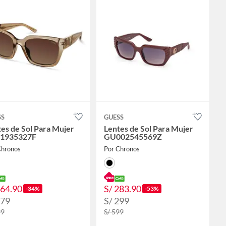
SS
GUESS
es de Sol Para Mujer
Lentes de Sol Para Mujer
1935327F
GU002545569Z
Chronos
Por Chronos
264.90
S/ 283.90
-34%
-53%
279
S/ 299
99
S/ 599