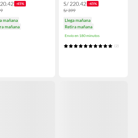
220.42
S/ 220.42
-45%
-45%
99
S/ 399
ga mañana
Llega mañana
ira mañana
Retira mañana
Envío en 180 minutos
(2)