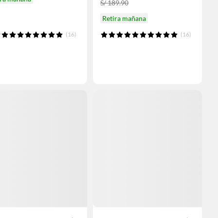
S/ 189.90
Retira mañana
(16)
(16)