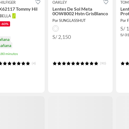
HILFIGER
OAKLEY
TOM
 X62117 Tommy Hil
Lentes De Sol Meta
Lent
0OW8002 Hstn GrisBlanco
Pro
ABELLA
Por SUNGLASSHUT
Por 
-60%
S/ 
S/ 3
S/ 2,150
añana
mañana
 180 minutos
(4)
(90)