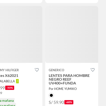
MY HILFIGER
GENERICO
tes X62021
LENTES PARA HOMBRE
NEGRO REEF
FALABELLA
UV400+FUNDA
199
-50%
Por HOME YUMIKO
99
ga mañana
S/ 59.90
-68%
ira mañana