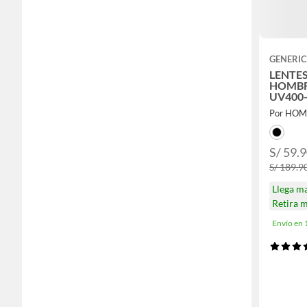
GENERI
LENTES
HOMBRE
Por HO
S/ 59.
S/ 189.9
Llega m
Retira 
Envío en