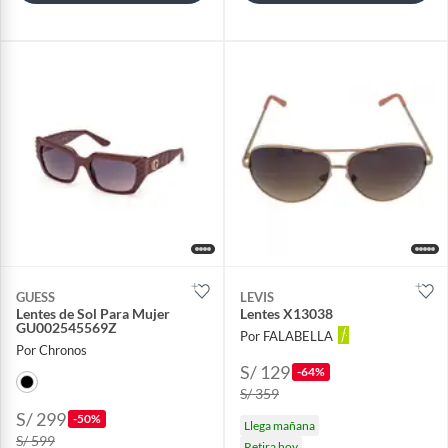
GUESS
LEVIS
Lentes de Sol Para Mujer
Lentes X13038
GU002545569Z
Por FALABELLA
Por Chronos
S/ 129
-64%
S/ 359
S/ 299
-50%
Llega mañana
S/ 599
Retira hoy