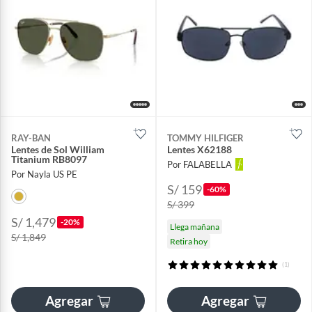
RAY-BAN
TOMMY HILFIGER
Lentes de Sol William
Lentes X62188
Titanium RB8097
Por FALABELLA
Por Nayla US PE
S/ 159
-60%
S/ 399
S/ 1,479
-20%
Llega mañana
S/ 1,849
Retira hoy
(1)
Agregar
Agregar