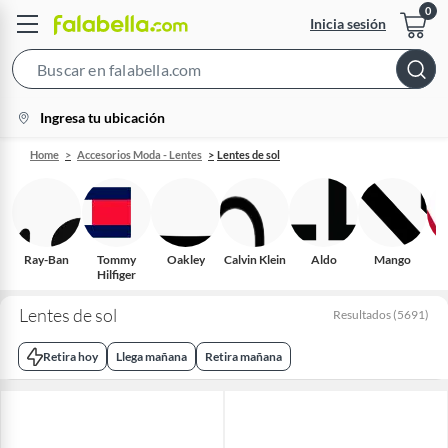
Inicia sesión
Search
Bar
location-
Ingresa tu ubicación
icon
Home
Accesorios Moda - Lentes
Lentes de sol
Ray-Ban
Tommy
Oakley
Calvin Klein
Aldo
Mango
Hilfiger
Lentes de sol
Resultados
(
5691
)
Retira hoy
Llega mañana
Retira mañana