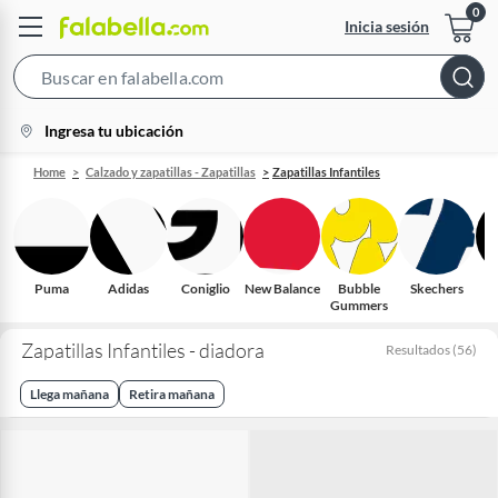
Inicia sesión
Search
Bar
location-
Ingresa tu ubicación
icon
Home
Calzado y zapatillas - Zapatillas
Zapatillas Infantiles
Puma
Adidas
Coniglio
New Balance
Bubble
Skechers
Gummers
O
Zapatillas Infantiles - diadora
Resultados
(
56
)
Llega mañana
Retira mañana