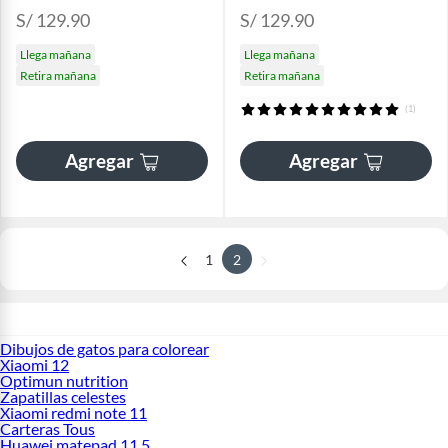
S/ 129.90
S/ 129.90
Llega mañana
Llega mañana
Retira mañana
Retira mañana
(1)
Agregar
Agregar
1
2
Dibujos de gatos para colorear
Xiaomi 12
Optimun nutrition
Zapatillas celestes
Xiaomi redmi note 11
Carteras Tous
Huawei matepad 11 5