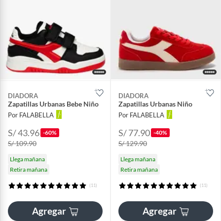
DIADORA
DIADORA
Zapatillas Urbanas Bebe Niño
Zapatillas Urbanas Niño
Por FALABELLA
Por FALABELLA
S/ 43.96
S/ 77.90
-60%
-40%
S/ 109.90
S/ 129.90
Llega mañana
Llega mañana
Retira mañana
Retira mañana
(11)
(11)
Agregar
Agregar