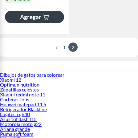
Agregar
1
2
Dibujos de gatos para colorear
Xiaomi 12
Optimun nutrition
Zapatillas celestes
Xiaomi redmi note 11
Carteras Tous
Huawei matepad 11 5
Refrigerador Blackline
Logitech g640
Asus tuf dash f15
Motorola moto g22
Ariana grande
Puma soft foam