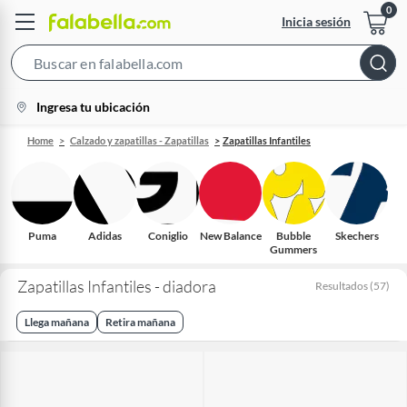
Inicia sesión
Search
Bar
location-
Ingresa tu ubicación
icon
Home
Calzado y zapatillas - Zapatillas
Zapatillas Infantiles
Puma
Adidas
Coniglio
New Balance
Bubble
Skechers
Gummers
Zapatillas Infantiles - diadora
Resultados
(
57
)
Llega mañana
Retira mañana